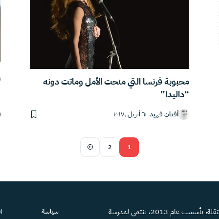
ر
محبوبة فرنسا التي منحت الأمل وماتت دونه
“داليدا”
أفنان فهيد
٦ أبريل ,٢٠١٧
2
1
منصة إعلامية مستقلة، تأسست عام 2013، تنتمي لمدرسة
سياسة
ا