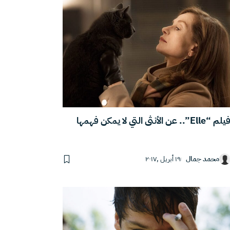
يلم “Elle”.. عن الأنثى التي لا يمكن فهمها
محمد جمال
١٩ أبريل ,٢٠١٧