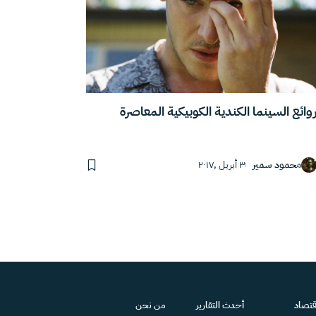
وائع السينما الكندية الكوبيكية المعاصرة
محمود سمير
٣ أبريل ,٢٠١٧
قتصاد
أحدث التقارير
من نحن