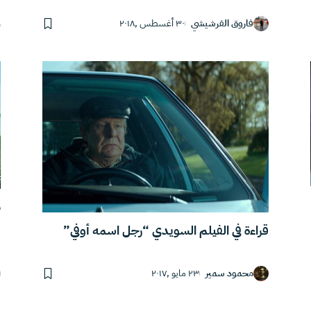
فاروق الفرشيشي
٣٠ أغسطس ,٢٠١٨
)
قراءة في الفيلم السويدي “رجل اسمه أوفي”
محمود سمير
٢٣ مايو ,٢٠١٧