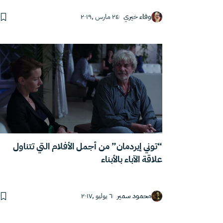
وفاء خيري
٢٤ مارس ,٢٠١٩
“توني إيردمان” من أجمل الأفلام التي تتناول
علاقة الآباء بالأبناء
محمود سمير
٦ يوليو ,٢٠١٧