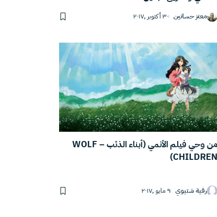
معتز حسانين
٣٠ أكتوبر ,٢٠١٧
من وحي فيلم الأنمي (أبناء الذئب – WOLF
CHILDREN
رقية شتيوي
٩ مايو ,٢٠١٧