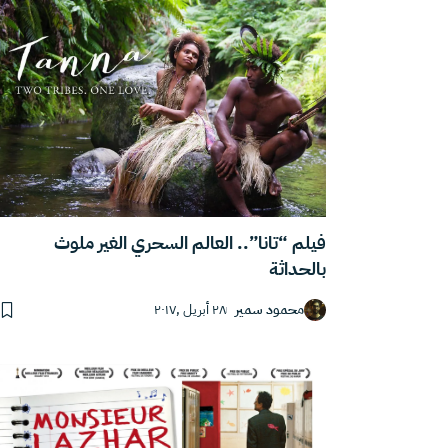
فيلم “تانا”.. العالم السحري الغير ملوث
بالحداثة
محمود سمير
٢٨ أبريل ,٢٠١٧