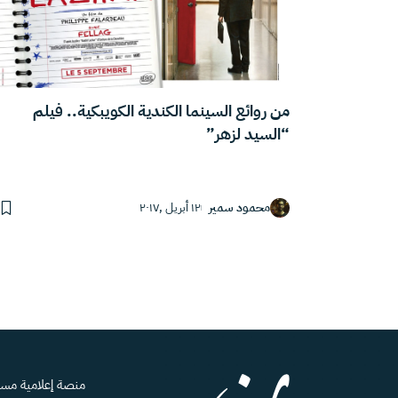
من روائع السينما الكندية الكويبكية.. فيلم
“السيد لزهر”
محمود سمير
١٢ أبريل ,٢٠١٧