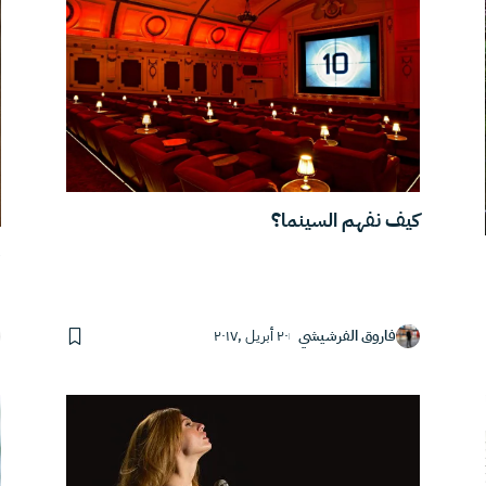
كيف نفهم السينما؟
ف
فاروق الفرشيشي
٢٠ أبريل ,٢٠١٧