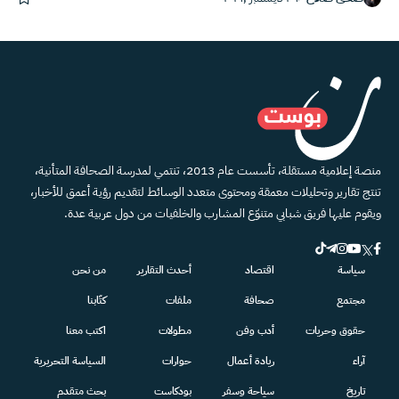
منصة إعلامية مستقلة، تأسست عام 2013، تنتمي لمدرسة الصحافة المتأنية،
تنتج تقارير وتحليلات معمقة ومحتوى متعدد الوسائط لتقديم رؤية أعمق للأخبار،
ويقوم عليها فريق شبابي متنوّع المشارب والخلفيات من دول عربية عدة.
سياسة
اقتصاد
أحدث التقارير
من نحن
مجتمع
صحافة
ملفات
كتّابنا
حقوق وحريات
أدب وفن
مطولات
اكتب معنا
آراء
ريادة أعمال
حوارات
السياسة التحريرية
تاريخ
سياحة وسفر
بودكاست
بحث متقدم