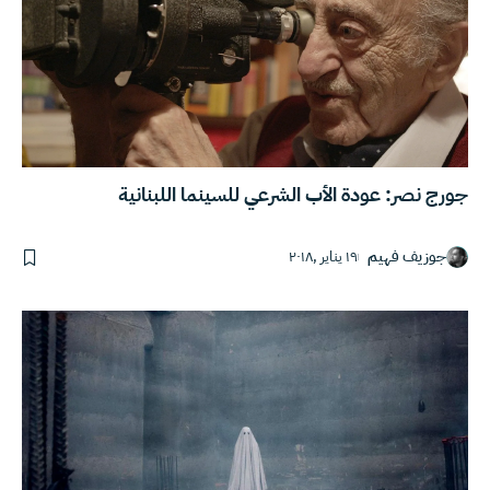
جورج نصر: عودة الأب الشرعي للسينما اللبنانية
جوزيف فهيم
١٩ يناير ,٢٠١٨