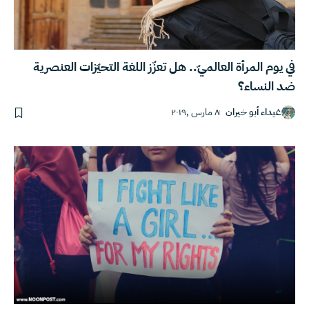
في يوم المرأة العالميّ.. هل تعزّز اللغة التحيّزات العنصرية
ضد النساء؟
غيداء أبو خيران
٨ مارس ,٢٠١٩