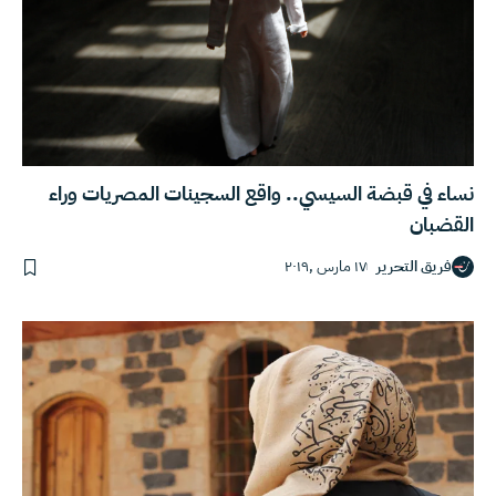
نساء في قبضة السيسي.. واقع السجينات المصريات وراء
القضبان
فريق التحرير
١٧ مارس ,٢٠١٩