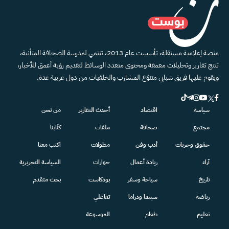
منصة إعلامية مستقلة، تأسست عام 2013، تنتمي لمدرسة الصحافة المتأنية،
تنتج تقارير وتحليلات معمقة ومحتوى متعدد الوسائط لتقديم رؤية أعمق للأخبار،
ويقوم عليها فريق شبابي متنوّع المشارب والخلفيات من دول عربية عدة.
سياسة
اقتصاد
أحدث التقارير
من نحن
مجتمع
صحافة
ملفات
كتّابنا
حقوق وحريات
أدب وفن
مطولات
اكتب معنا
آراء
ريادة أعمال
حوارات
السياسة التحريرية
تاريخ
سياحة وسفر
بودكاست
بحث متقدم
رياضة
سينما ودراما
تفاعلي
تعليم
طعام
الموسوعة