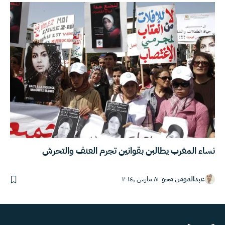
نساء المغرب يطالبن بقوانين تجرم العنف والتحرش
عبدالمومن محو
٨ مارس ,٢٠١٤