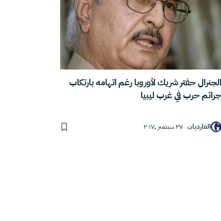
لجنرال حفتر شريك لأوروبا رغم اتهامه بارتكاب
رائم حرب في غرب ليبيا
الغارديان
٢٧ سبتمبر ,٢٠١٧