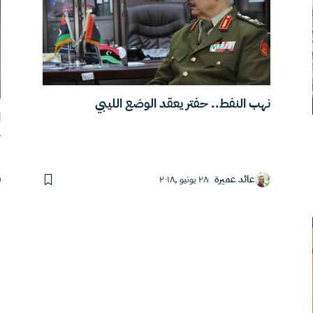
نهب النفط.. حفتر يعقد الوضع الليبي
ا
ج
عائد عميرة
٢٨ يونيو ,٢٠١٨