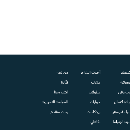
قتصاد
أحدث التقارير
من نحن
حافة
ملفات
كتّابنا
دب وفن
مطولات
اكتب معنا
يادة أعمال
حوارات
السياسة التحريرية
ياحة وسفر
بودكاست
بحث متقدم
ينما ودراما
تفاعلي