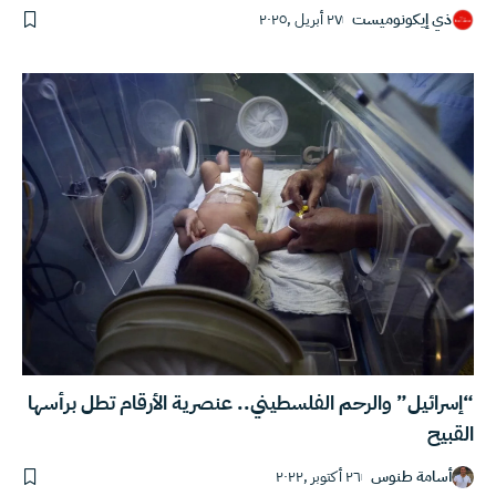
ذي إيكونوميست
٢٧ أبريل ,٢٠٢٥
“إسرائيل” والرحم الفلسطيني.. عنصرية الأرقام تطل برأسها
القبيح
أسامة طنوس
٢٦ أكتوبر ,٢٠٢٢