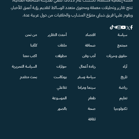
منصة إعلامية مستقلة، تأسست عام 2013، تنتمي لمدرسة الصحافة المتأنية،
تنتج تقارير وتحليلات معمقة ومحتوى متعدد الوسائط لتقديم رؤية أعمق للأخبار،
ويقوم عليها فريق شبابي متنوّع المشارب والخلفيات من دول عربية عدة.
سياسة
اقتصاد
أحدث التقارير
من نحن
مجتمع
صحافة
ملفات
كتّابنا
حقوق وحريات
أدب وفن
مطولات
اكتب معنا
آراء
ريادة أعمال
حوارات
السياسة التحريرية
تاريخ
سياحة وسفر
بودكاست
بحث متقدم
رياضة
سينما ودراما
تفاعلي
تعليم
طعام
الموسوعة
تكنولوجيا
صحة
بالصور
ثقافة