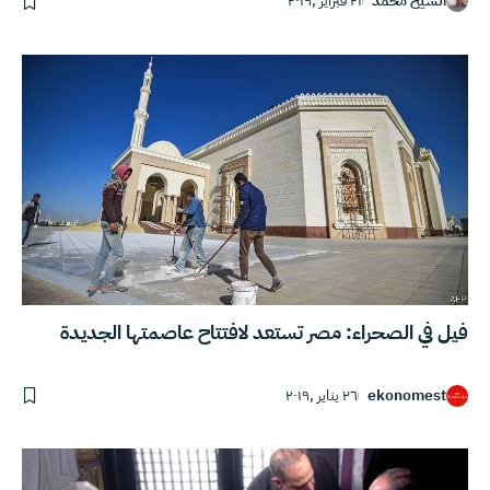
الشيخ محمد
٢١ فبراير ,٢٠١٩
فيل في الصحراء: مصر تستعد لافتتاح عاصمتها الجديدة
ekonomest
٢٦ يناير ,٢٠١٩