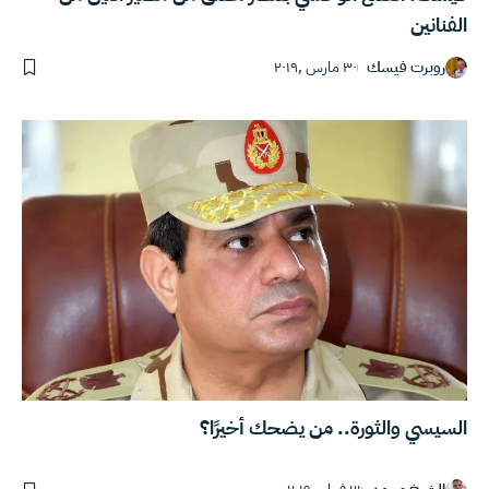
الفنانين
روبرت فيسك
٣٠ مارس ,٢٠١٩
السيسي والثورة.. من يضحك أخيرًا؟