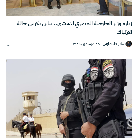
زيارة وزير الخارجية المصري لدمشق.. تباين يكرس حالة
الارتباك
صابر طنطاوي
٢٨ ديسمبر ,٢٠٢٤