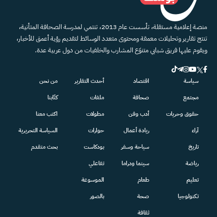
منصة إعلامية مستقلة، تأسست عام 2013، تنتمي لمدرسة الصحافة المتأنية،
تنتج تقارير وتحليلات معمقة ومحتوى متعدد الوسائط لتقديم رؤية أعمق للأخبار،
ويقوم عليها فريق شبابي متنوّع المشارب والخلفيات من دول عربية عدة.
سياسة
اقتصاد
أحدث التقارير
من نحن
مجتمع
صحافة
ملفات
كتّابنا
حقوق وحريات
أدب وفن
مطولات
اكتب معنا
آراء
ريادة أعمال
حوارات
السياسة التحريرية
تاريخ
سياحة وسفر
بودكاست
بحث متقدم
رياضة
سينما ودراما
تفاعلي
تعليم
طعام
الموسوعة
تكنولوجيا
صحة
بالصور
ثقافة