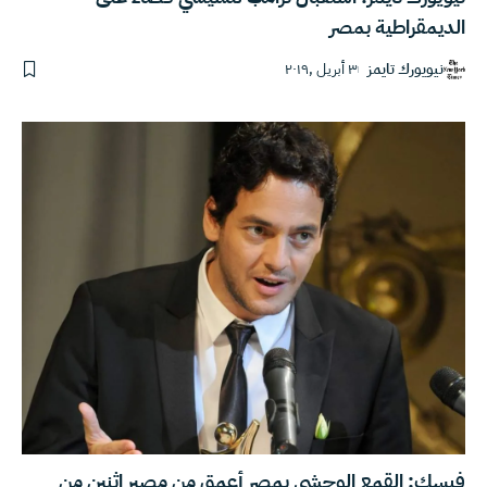
الديمقراطية بمصر
نيويورك تايمز
٣ أبريل ,٢٠١٩
فيسك: القمع الوحشي بمصر أعمق من مصير اثنين من