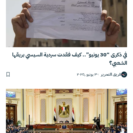
في ذكرى “30 يونيو”.. كيف فقدت سردية السيسي بريقها
الشعبي؟
فريق التحرير
٣٠ يونيو ,٢٠٢٥