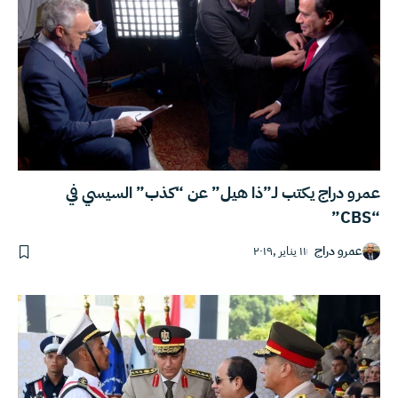
عمرو دراج يكتب لـ”ذا هيل” عن “كذب” السيسي في
“CBS”
عمرو دراج
١١ يناير ,٢٠١٩