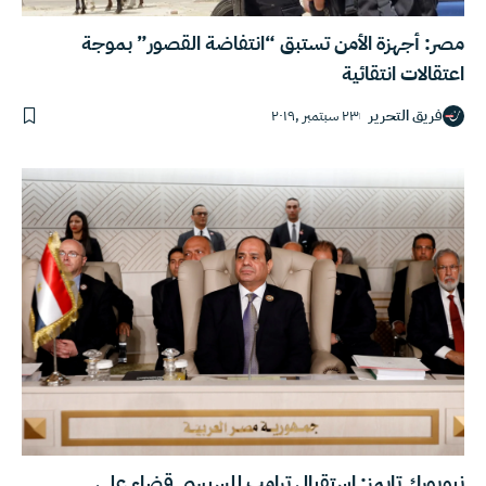
مصر: أجهزة الأمن تستبق “انتفاضة القصور” بموجة
اعتقالات انتقائية
فريق التحرير
٢٣ سبتمبر ,٢٠١٩
نيويورك تايمز: استقبال ترامب للسيسي قضاء على