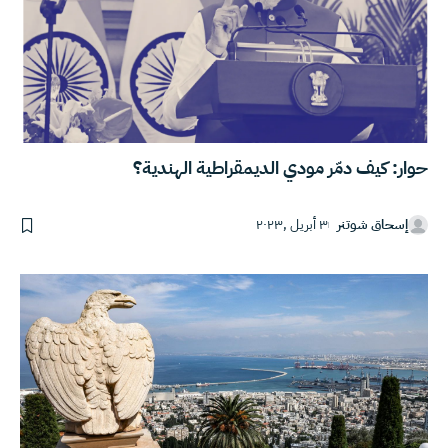
حوار: كيف دمّر مودي الديمقراطية الهندية؟
إسحاق شوتنر
٣ أبريل ,٢٠٢٣