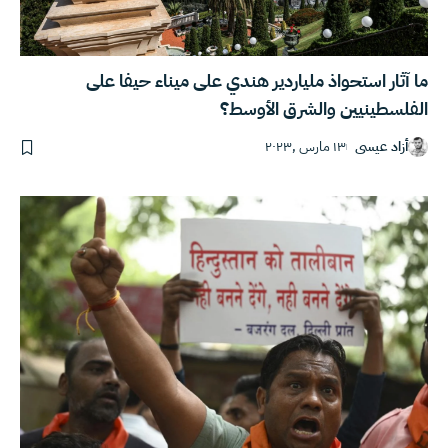
ما آثار استحواذ ملياردير هندي على ميناء حيفا على
الفلسطينيين والشرق الأوسط؟
أزاد عيسى
١٣ مارس ,٢٠٢٣