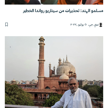
مسلمو الهند: تحذيرات من سيناريو رواندا الخطير
سي جي
٥ يوليو ,٢٠٢٢