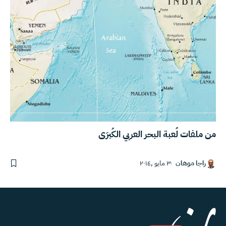
من ملفات لُعبة البحر العربي الكُبرَى
راجا موهان
٣ مايو ,٢٠١٤