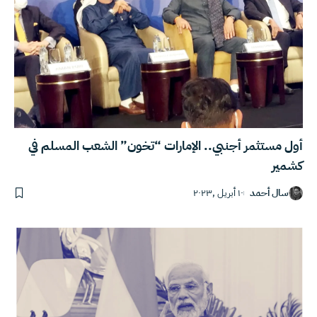
أول مستثمر أجنبي.. الإمارات “تخون” الشعب المسلم في
كشمير
سال أحمد
١٠ أبريل ,٢٠٢٣