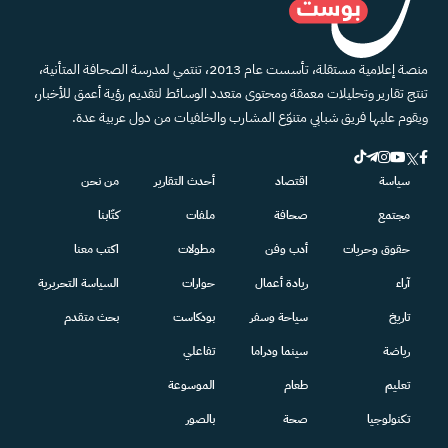
منصة إعلامية مستقلة، تأسست عام 2013، تنتمي لمدرسة الصحافة المتأنية،
تنتج تقارير وتحليلات معمقة ومحتوى متعدد الوسائط لتقديم رؤية أعمق للأخبار،
ويقوم عليها فريق شبابي متنوّع المشارب والخلفيات من دول عربية عدة.
سياسة
اقتصاد
أحدث التقارير
من نحن
مجتمع
صحافة
ملفات
كتّابنا
حقوق وحريات
أدب وفن
مطولات
اكتب معنا
آراء
ريادة أعمال
حوارات
السياسة التحريرية
تاريخ
سياحة وسفر
بودكاست
بحث متقدم
رياضة
سينما ودراما
تفاعلي
تعليم
طعام
الموسوعة
تكنولوجيا
صحة
بالصور