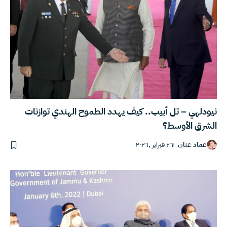
نيودلهي – تل أبيب.. كيف يهدد الطموح الهندي توازنات
الشرق الأوسط؟
عماد عنان
٢٦ فبراير ,٢٠٢٦