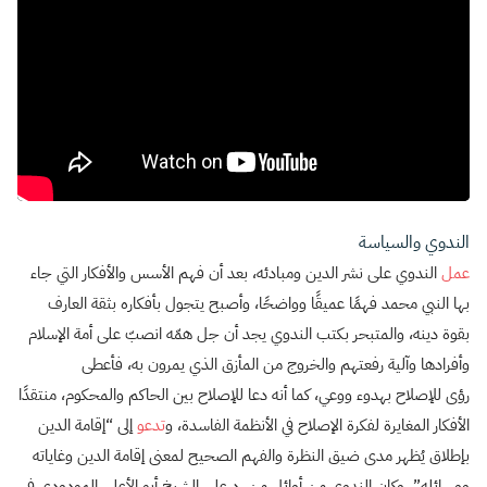
الندوي والسياسة
عمل
الندوي على نشر الدين ومبادئه، بعد أن فهم الأسس والأفكار التي جاء
بها النبي محمد فهمًا عميقًا وواضحًا، وأصبح يتجول بأفكاره بثقة العارف
بقوة دينه، والمتبحر بكتب الندوي يجد أن جل همّه انصبّ على أمة الإسلام
وأفرادها وآلية رفعتهم والخروج من المأزق الذي يمرون به، فأعطى
رؤى للإصلاح بهدوء ووعي، كما أنه دعا للإصلاح بين الحاكم والمحكوم، منتقدًا
الأفكار المغايرة لفكرة الإصلاح في الأنظمة الفاسدة، و
تدعو
إلى “إقامة الدين
بإطلاق يُظهر مدى ضيق النظرة والفهم الصحيح لمعنى إقامة الدين وغاياته
ووسائله”، وكان الندوي من أوائل من رد على الشيخ أبو الأعلى المودودي في