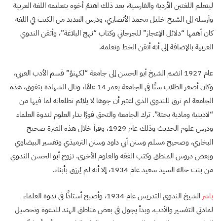
ليتعلم اللغتين الأردية والفارسية، بعد ذلك اهتمّ أخوه بتعليمه اللغة العربية
وأرسله إلى الشيخ خليل محمد الأنصاري، ودرس العديد من الكتب في اللغة
كان أهمها “دلائل الإعجاز” للجرجاني وكتاب “نهج البلاغة”، وأتقن الندوي
العربية بالإضافة إلى أنه أتقن الخط وتعلمه.
عام 1927 انضم الشيخ أبو الحسن إلى جامعة “لكهنؤ” قسم الأدب العربي،
وكان أصغر الطلاب سنًا في الجامعة بعمر 14 عامًا، ونال الشهادة بتفوق، هذه
الجامعة لم ترق للندوي الذي اعتبر أن جوها لا يلائم تطلعاته لما فيها من
“لادينية ومادية بحتة”. ترك الجامعة والتحق فورًا بدار العلوم لندوة العلماء
ودرس علوم الحديث وذلك عام 1929، وقرأ خلال هذه الفترة صحيح
البخاري، وصحيح مسلم وسنن أبي داود وسنن الترميذي وتفسير البيضاوي
وبعض دروس المنطق وكتب الفقه والعلوم الأخرى. تزوج أبو الحسن الندوي
من بنت خاله السيد سعيد عام 1934، إلا أنه لم يُرزق بأبناء.
باشر
الشيخ الندوي التدريس عام 1934، وأصبح أستاذًا في ندوة العلماء
لمادتي التفسير والأدب، وبدأ يجول في بعض مناطق الهند للدعوة وتحصيل