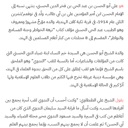
هو
علي أبو الحسن بن عبد الحي بن فخر الدين الحسني، ينتهي نسبه إلى
الإمام الحسن ابن أمير المؤمنين علي بن أبي طالب، ولُد في نوفمبر/تشرين
الثاني عام 1914، في قرية تكية كلان الهندية، والده مؤرخٌ مشهورٌ ومعروف
وهو الطبيب عبد الحي الحسني مؤلف كتاب “نزهة الخواطر وجنة المسامع
والنواظر”، المقسم إلى 8 مجلدات من كبار أعلام المسلمين في الهند.
والدة الشيخ أبو الحسن هي السيدة خير النساء ابنة ضياء النبي الحسني التي
كانت من المؤلفات والشاعرات، أما بالنسبة للقب “الندوي” وهو الملحق
باسم الشيخ فإنما هو لقب يُطلق على كل من التحق بندوة العلماء في الهند،
وهي مؤسسة دينية عريقة تخرج فيها الكثير من طلاب العلوم الإسلامية ولها
أثرٌ كبير في الحالة الإسلامية في الهند.
يقول
الشيخ علي الطنطاوي: “وكنت أحسب أن الندوي لقب أسرة يجمع بين
أفرادها النسب، وكنت أسأل ما قرابة السيد سليمان الندوي الذي كان من
أعاظم من كتب في السيرة والسيد مسعود الندوي محرر مجلة الضياء، والسيد
أبي الحسن؟ ثم علمت أن لا يجمع بينهم النسب، وإنما يجمع بينهم العلم