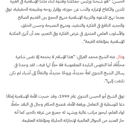
الحسن: “هو شيخنا ورئيس جماعتنا وقدوة أبناء ملّتنا الإسلامية في الغيرة
للدين والكفاح لإغرازه والذب عن حوزته، وإقرار روحه وطبيعته الحقيقية، توفي
بعدما نهج للدعوة والتربية الإسلامية منهج الجمع بين القديم الصالح
والجديد النافع في الفكرة والتنفيذ، ومنهج النصيحة وحسن الخلق،
والأسلوب العلمي المشرق في عرض الفكرة وفي التعبير، بعد أن أثرى المكتبة
الإسلامية بمؤلفاته القيمة”.
و
قال
عنه الشيخ محمد الغزالي: “هذا الإسلام لا يخدمه إلا نفس شاعرة
محلِّقَة، أما النفوس البليدة المطموسة فلا حظَّ لها فيه… لقد وجدنا في
رسائل الشيخ الندوي لغةً جديدةً، وروحًا جديدةً، والتفاتًا إلى أشياء لم نكن
نلتفت إليها”.
توفي الشيخ أبو الحسن الندوي عام 1999، وقد خسرت الأمة الإسلامية إمامًا
دعا للوسطية في التعامل ورفعة الأمة، فنصح الحكام وجال في البلاد حاملًا
لواء العلم، ليحوز مراتب عالية ويشهد له جميع من عرفه بالخير، كما أنه
حاز العديد من الجوائز العالمية لإنجازاته الجليلة ومؤلفاته العظيمة.