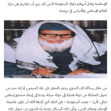
الإسلامية ولعلّ أبرزهم ملوك السعودية الذين كان يرى أن دولتهم هي مركز
العالم الإسلامي والأساس في نهضته.
من خلال رسائله كان الندوي يشعر بالخطر على بلاد الحرمين، إذ إنه حذر من
تحول المملكة من دولة هداية إلى دولة جباية، ودعا إلى إيجاد مجتمع إسلامي
مثالي، لأنها – يقصد السعودية – هي البلاد التي أرادها االله أن تكون عاصمة
الإسلام ومعقل الدين، وتأتي تلك الرسائل بعدما رآه الندوي من تحول تلك