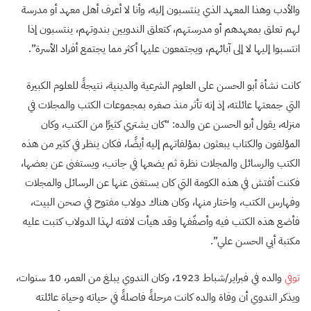
والأدب وهذا المعهد الذي ينتسبون إليه، وأنا لا أعرف أهل معهد أو مدرسة
لهم تعلق بمعهدهم أو مدرستهم، كتعلق الندويين بندوتهم، ينتسبون إذا
انتسبوا إليها لا إلى آبائهم، ويجتمعون عليها أكثر مما يجتمع أفراد الأسرة”.
كانت نشأة أبو الحسن على العلوم الشرعية والدينية، نتيجةً للعلوم الكبيرة
التي جمعتها عائلته، إذ إنه تأثر منذ صغره بمجموعات الكتب والمجلات في
منزله، يقول أبو الحسن عن والده: “كان يشتري كثيرًا من الكتب، وكان
المؤلفون والكتاب يبعثون بمؤلفاتهم إليه أيضًا، فكان ينظر في كثير من هذه
الكتب والرسائل والمجلات نظرة ثم يضعها في جانب، ويستغنى عن بعضها،
فكنت أفتش في هذه الكومة التي كان يستغنى عنها عن الرسائل والمجلات
وفهارس الكتب، واختار منها، وكان هناك دولاب مفتوح في صحن البيت،
فأضع هذه الكتب فيه وأصفّفها وقد هيأت لافته لهذا الدولاب كتبت عليه
مكتبة أبي الحسن علي”.
توفي
والده في فبراير/شباط 1923، وكان الندوي يبلغ من العمر، 10 سنوات،
ويذكر الندوي أن وفاة والده كانت مرحلةً فاصلةً في حياته وحياة عائلته