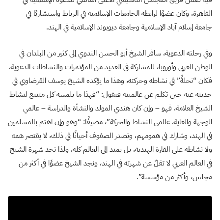
القاهرة، وكان عضوًا لرابطة الجامعات الإسلامية في الرباط واستشاريًا في
جامعة إسلام آباد الإسلامية وجامعة ديوبوند الإسلامية في الهند.
وفي رحلته الدعوية، سافر الشيخ أبو الحسن الندوي إلى كثير من البلدان في
الوطن العربي وأوروبا، للمشاركة في العديد من المؤتمرات والنشاطات الدعوية،
فكان “نحلةً” في نشاطه وحركته، وهذا ما يؤكده الشيخ يوسف القرضاوي في
حديثه عنه حين تكلم عن عالميته فيقول: “فهذا ما يلمسه كل متتبع لنشاط
الشيخ العلامة، فهو – وإن كان هندي المولد والنشأة والدراسة – عالمي
الوجهة والغاية، عالمي النشاط والحركة”، مضيفًا: “وهو وإن اهتم بالمسلمين
في الهند، وشارك في همومهم، وتصدر الصفوف أحيانًا في ذلك، لا يقتصر همه
ولا نشاطه على القارة الهندية، بل يمتد إلى العالم كله، ولذا نجد شهرة الشيخ
في العالم العربي لا تقلّ عن شهرته في الهند، ونجد الشيخ عضوًا في أكثر من
مجلس، وأكثر من مؤسسة”.