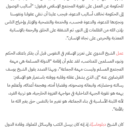
للحكومة عن العمل على تقوية المجتمع الإسلامي فيقول: “أساليب الوصول
إلى الحكومة تخالف أساليب الدعوة، فيجب علينا أن ننقي عقولنا ونفوسنا
ونجرّدها للدعوة، والدعوة فحسب، والخدمة والتضحية والإيثار وإخراج الناس
بإذن الله من الظلمات إلى النور، ثم الشفقة على الخلق والرحمة بالإنسانية
المعذبة والحرص على نجاة الإنسان”.
عمل
الشيخ الندوي على تعزيز الإسلام في النفوس قبل أن يفكر باعتلاء الحكم
وتبوء المسلمين للمناصب، لقد علم أن إقامة “الدولة المسلمة هي مهمة
المجتمع المسلم وليست مهمة الجماعة”، وبهذا الصدد يقول الشيخ يوسف
القرضاوي عنه “إن الذي يشغل عقله وقلبه ووقته باستمرار هو الإسلام:
رسالته وحضارته، وانبعاثه وصحوته، وقضايا أمته، وهجمة أعدائه، وأعظم ما
يهمه هو تقوية الجبهة الداخلية في مواجهة الغزوة الخارجية، هو تربية الفرد،
لأنه اللبنة الأساسية في بناء الجماعة، هو تغيير ما بالنفس حتى يغير الله ما
بالأمة”.
كان الشيخ
دبلوماسيًا
، إذ إنه كان يرسل الكتب والرسائل للملوك وقادة الدول