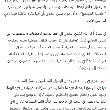
نظرته وآرائه التي أيدها سيد قطب ورحب بها واقتبس منها وبها صاغ فكرة
“جاهلية المجتمع”، إلا أن أبو الحسن الندوي رأى أنها فكرة خاطئة فيها تجنٍ
كبير على الأمة.
في سياقٍ آخر، نبّه الشيخ الندوي إلى خطر يداهم الجماعات والتنظيمات التي
تسعى للحكم، قائلًا: “وخطر على كل جماعة تتكوّن عقليتها بحبّ الحكومة
والسعي لها أن تقعد عن الجهاد في سبيل الدعوة أو تنحرف وتزيغ في
قصدها”، “فالذي يقصد الحكومة يتوانى ويقعد إذا لم ينلها أو انقطع أمله
فيها”، جاء هذا في رسالته التي صاغها بعد زيارته لمصر تحت عنوان “أريد أن
أتحدث إلى الإخوان”.
أثنى
الندوي في رسالته على عمل الإخوان المسلمين في شتّى المجالات،
فيقول “اجتمع لهذه الدعوة ما قلّما يجتمع للحركات الدينية من قوة الإيمان
وقوة العمل والعلم العصري والتنظيم الحديث”، إلا أنه وضع يده على
الثغرات وفصل في التنبيه إلى ما يجد فيه خللًا، كانت النصيحة الكبرى التي
وجهها الندوي للإخوان هي عبارة عن رسالة وتنبيه عن الانشغال بالوصول