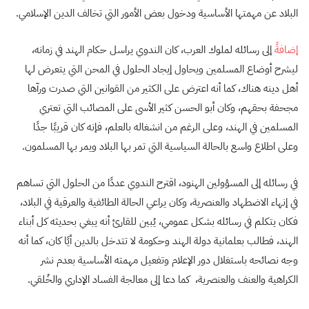
البلاد عن مهمتها الأساسية ودخول بعض الأمور التي تخالف الدين الإسلامي.
إضافةً
إلى رسائله لملوك العرب، كان الندوي يراسل حكام الهند في زمانه،
ليشرح أوضاع المسلمين ويحاول إيجاد الحلول في المحن التي يتعرض لها
أهل دينه هناك، كما أنه اعترض على الكثير من القوانين التي صدرت ورآها
مجحفة بحقهم، وكان أبو الحسن كثير الأسى على المصائب التي تعتري
المسلمين في الهند، وعلى الرغم من انشغاله بالعلم، فإنه كان قريبًا جدًا
وعلى اطلاع واسع بالحالة السياسية التي تمر بها البلاد ويمر بها المسلمون.
في رسائله إلى المسؤولين الهنود، اقترح الندوي عددًا من الحلول التي تساهم
في إنهاء الاضطهاد والعنصرية، وكان يراعي الحالة الطائفية والعرقية في البلاد،
فكان يتكلم في رسائله بشكل عمومي، يُبين للقارئ أنه يبغي بحديثه كل أبناء
الهند، فطالب بعلمانية دولة الهند وحكومة لا تتدخل بالدين أيًا كان، كما أنه
وجه نصائحه باستغلال دور الإعلام وتفعيل مهمته الأساسية بعدم نشر
الكراهية والعنف والعنصرية، كما دعا إلى معالجة الفساد الإداري والخُلقي.