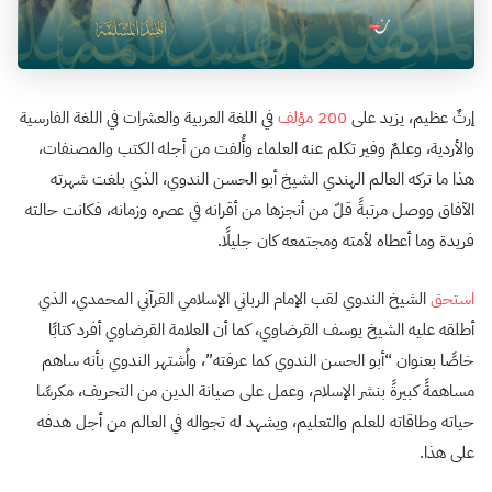
إرثٌ عظيم، يزيد على
200 مؤلف
في اللغة العربية والعشرات في اللغة الفارسية
والأردية، وعلمٌ وفير تكلم عنه العلماء وأُلفت من أجله الكتب والمصنفات،
هذا ما تركه العالم الهندي الشيخ أبو الحسن الندوي، الذي بلغت شهرته
الآفاق ووصل مرتبةً قلّ من أنجزها من أقرانه في عصره وزمانه، فكانت حالته
فريدة وما أعطاه لأمته ومجتمعه كان جليلًا.
استحق
الشيخ الندوي لقب الإمام الرباني الإسلامي القرآني المحمدي، الذي
أطلقه عليه الشيخ يوسف القرضاوي، كما أن العلامة القرضاوي أفرد كتابًا
خاصًا بعنوان “أبو الحسن الندوي كما عرفته”، واُشتهر الندوي بأنه ساهم
مساهمةً كبيرةً بنشر الإسلام، وعمل على صيانة الدين من التحريف، مكرسًا
حياته وطاقاته للعلم والتعليم، ويشهد له تجواله في العالم من أجل هدفه
على هذا.