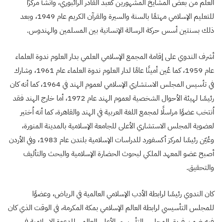
العلم من بعض المشايخ المشهورين كعبد القادر الرائبوري، وأنشأ مركزًا
للتعليم الإسلامي مهتمًا بالسنة والسيرة والقرآن الكريم عام 1949، وبعد
ذلك بسنتين أسس حركة الرسالة الإنسانية بين المسلمين والهندوس.
أشرف الندوي على إقامة المجمع الإسلامي العلمي بدار العلوم ندوة العلماء
عام 1959، كما عُين أمينًا عامًا لدار العلوم ندوة العلماء عام 1961، وشارك
في تأسيس المجلس الاستشاري الإسلامي لعموم الهند في 1964، كما أنه كان
رئيسًا لهيئة الأحوال الشخصية لعموم الهند عام 1972، أما خارج الهند فقد
اُنتخب عضوًا مراسلًا لمجمع اللغة العربية في الهند والقاهرة، كما أنه اُختير
لعضوية المجلس الاستشاري الأعلى للجامعة الإسلامية بالمدينة المنورة،
وعُيّن رئيسًا لمركز أكسفورد للدراسات الإسلامية بلندن عام 1983، وفي الأردن
أصبح عضو المعهد الملكي لبحوث الحضارة الإسلامية والبحث والتأليف
والتحقيق.
كان الندوي رئيسًا لرابطة الأدب الإسلامي العالمية في الرياض، وعضوًا
للمجلس التأسيسي لرابطة العالم الإسلامي بمكة المكرمة، في الوقت الذي كان
فيه ضمن فريق المجلس التأسيسي الأعلى العالمي للدعوة الإسلامية في