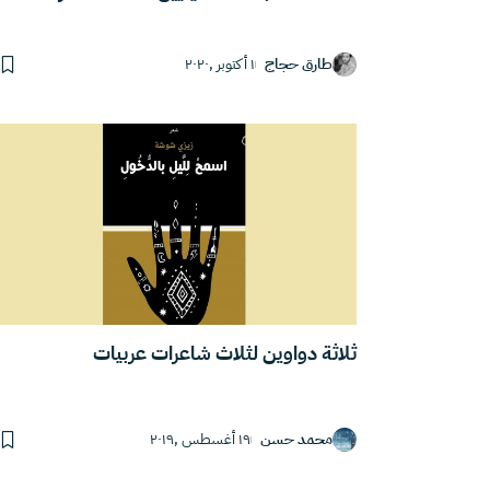
طارق حجاج
١ أكتوبر ,٢٠٢٠
ثلاثة دواوين لثلاث شاعرات عربيات
محمد حسن
١٩ أغسطس ,٢٠١٩