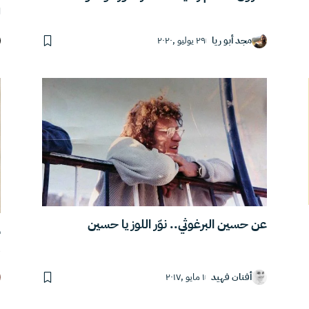
ل
مجد أبو ريا
٢٩ يوليو ,٢٠٢٠
عن حسين البرغوثي.. نوّر اللوز يا حسين
م
و
أفنان فهيد
١ مايو ,٢٠١٧