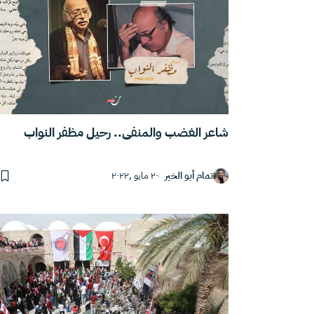
شاعر الغضب والمنفى.. رحيل مظفر النواب
تمام أبو الخير
٢٠ مايو ,٢٠٢٢