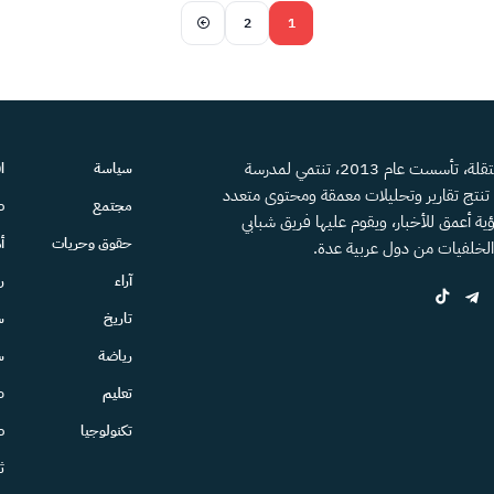
2
1
منصة إعلامية مستقلة، تأسست عام 2013، تنتمي لمدرسة
سياسة
ا
، تنتج تقارير وتحليلات معمقة ومحتوى متعدد
مجتمع
ص
ية أعمق للأخبار، ويقوم عليها فريق شبابي
حقوق وحريات
أ
الخلفيات من دول عربية عدة.
آراء
ر
تاريخ
س
رياضة
س
تعليم
ط
تكنولوجيا
ص
ث