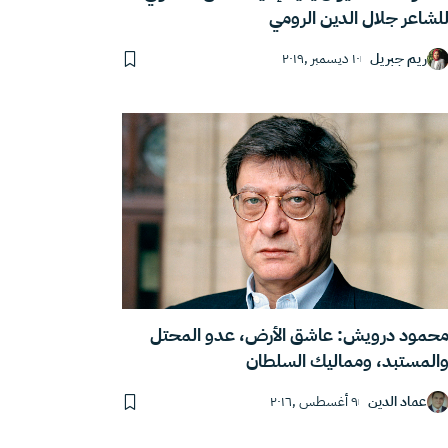
لشاعر جلال الدين الرومي
ريم جبريل
١٠ ديسمبر ,٢٠١٩
حمود درويش: عاشق الأرض، عدو المحتل
المستبد، ومماليك السلطان
عماد الدين
٩ أغسطس ,٢٠١٦