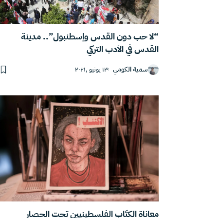
“لا حب دون القدس وإسطنبول”.. مدينة
القدس في الأدب التركي
سمية الكومي
١٣ يونيو ,٢٠٢١
معاناة الكتّاب الفلسطينيين تحت الحصار