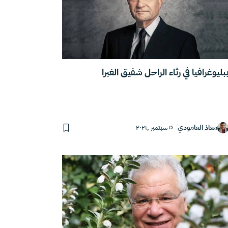
بليوغرافيا في رثاء الراحل شفيق الغبرا
معاذ العامودي
٥ سبتمبر ,٢٠٢١