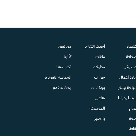
قتصاد
أحدث التقارير
من نحن
حافة
ملفات
كتّابنا
دب وفن
مطولات
اكتب معنا
يادة أعمال
حوارات
السياسة التحريرية
ياحة وسفر
بودكاست
بحث متقدم
ينما ودراما
تفاعلي
عام
الموسوعة
حة
بالصور
قافة