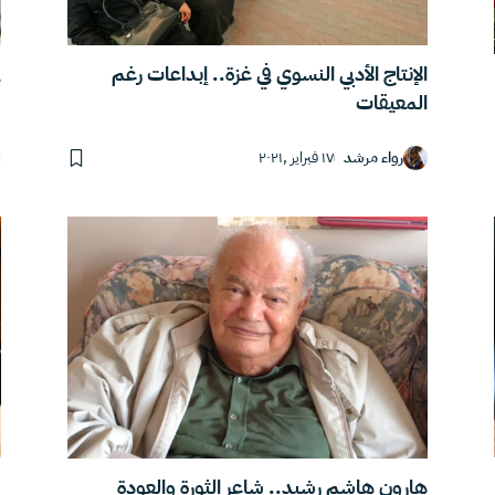
الإنتاج الأدبي النسوي في غزة.. إبداعات رغم
ف
المعيقات
رواء مرشد
١٧ فبراير ,٢٠٢١
“
هارون هاشم رشيد.. شاعر الثورة والعودة