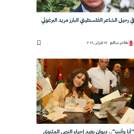
ي رحيل الشاعر الفلسطيني البارز مريد البرغوثي
هاجر سالم
١٥ فبراير ,٢٠٢١
أنا وأنت”.. ديوان يعيد إحياء النص المثنوي