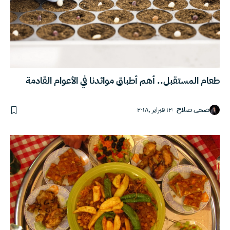
طعام المستقبل.. أهم أطباق موائدنا في الأعوام القادمة
ضحى صلاح
١٢ فبراير ,٢٠١٨