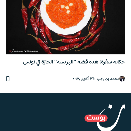
حكاية سفرة: هذه قصّة “الهريسة” الحارّة في تونس
محمد بن رجب
٢٦ أكتوبر ,٢٠١٧