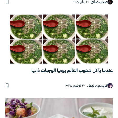
ضحى صلاح
١٠ يناير ,٢٠١٨
عندما يأكل شعوب العالم يوميا الوجبات ذاتها
كريستين ليمل
٢٠ نوفمبر ,٢٠١٧