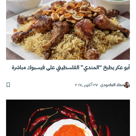
أبو عكر يطبخ “المندي” الفلسطيني على فيسبوك مباشرة
معاذ العامودي
٢٧ أكتوبر ,٢٠١٧