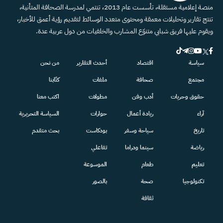
منصة إعلامية مستقلة، تأسست عام 2013، تنتمي لمدرسة الصحافة المتأنية،
تنتج تقارير وتحليلات معمقة ومحتوى متعدد الوسائط لتقديم رؤية أعمق للأخبار،
ويقوم عليها فريق شبابي متنوّع المشارب والخلفيات من دول عربية عدة.
سياسة
اقتصاد
أحدث التقارير
من نحن
مجتمع
صحافة
ملفات
كتّابنا
حقوق وحريات
أدب وفن
مطولات
اكتب معنا
آراء
ريادة أعمال
حوارات
السياسة التحريرية
تاريخ
سياحة وسفر
بودكاست
بحث متقدم
رياضة
سينما ودراما
تفاعلي
تعليم
طعام
الموسوعة
تكنولوجيا
صحة
بالصور
ثقافة