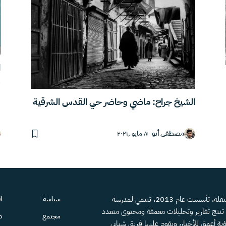
ا
و
الشيخ جراح: ماضي وحاضر حي القدس الشرقية
مصطفى أبو
٨ مايو ,٢٠٢١
منصة إعلامية مستقلة، تأسست عام 2013، تنتمي لمدرسة
سياسة
ا
، تنتج تقارير وتحليلات معمقة ومحتوى متعدد
مجتمع
ص
ية أعمق للأخبار، ويقوم عليها فريق شبابي