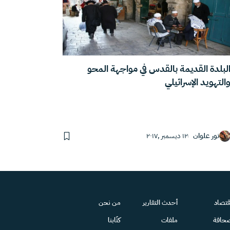
لبلدة القديمة بالقدس في مواجهة المحو
التهويد الإسرائيلي
نور علوان
١٢ ديسمبر ,٢٠١٧
قتصاد
أحدث التقارير
من نحن
حافة
ملفات
كتّابنا