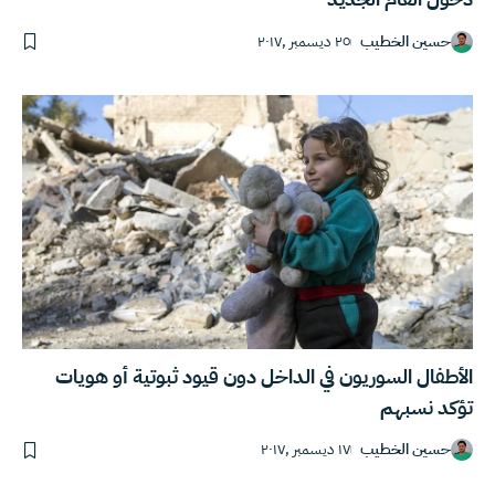
حسين الخطيب
٢٥ ديسمبر ,٢٠١٧
الأطفال السوريون في الداخل دون قيود ثبوتية أو هويات
تؤكد نسبهم
حسين الخطيب
١٧ ديسمبر ,٢٠١٧