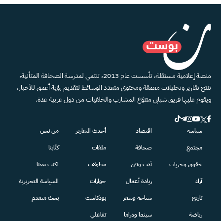
منصة إعلامية مستقلة، تأسست عام 2013، تنتمي لمدرسة الصحافة المتأنية،
تنتج تقارير وتحليلات معمقة ومحتوى متعدد الوسائط لتقديم رؤية أعمق للأخبار،
ويقوم عليها فريق شبابي متنوّع المشارب والخلفيات من دول عربية عدة.
سياسة
اقتصاد
أحدث التقارير
من نحن
مجتمع
صحافة
ملفات
كتّابنا
حقوق وحريات
أدب وفن
مطولات
اكتب معنا
آراء
ريادة أعمال
حوارات
السياسة التحريرية
تاريخ
سياحة وسفر
بودكاست
بحث متقدم
رياضة
سينما ودراما
تفاعلي