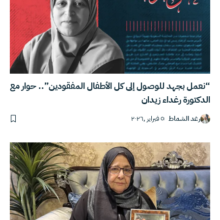
“نعمل بجهد للوصول إلى كل الأطفال المفقودين”.. حوار مع
الدكتورة رغداء زيدان‎
رغد الشماط
٥ فبراير ,٢٠٢٦