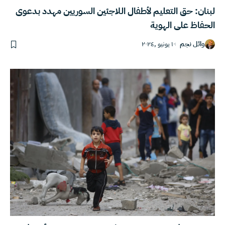
لبنان: حق التعليم لأطفال اللاجئين السوريين مهدد بدعوى
الحفاظ على الهوية
وائل نجم
١٠ يونيو ,٢٠٢٤