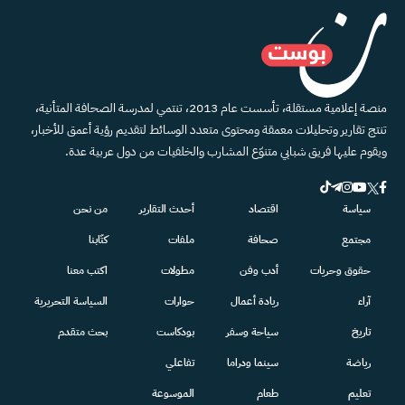
منصة إعلامية مستقلة، تأسست عام 2013، تنتمي لمدرسة الصحافة المتأنية،
تنتج تقارير وتحليلات معمقة ومحتوى متعدد الوسائط لتقديم رؤية أعمق للأخبار،
ويقوم عليها فريق شبابي متنوّع المشارب والخلفيات من دول عربية عدة.
سياسة
اقتصاد
أحدث التقارير
من نحن
مجتمع
صحافة
ملفات
كتّابنا
حقوق وحريات
أدب وفن
مطولات
اكتب معنا
آراء
ريادة أعمال
حوارات
السياسة التحريرية
تاريخ
سياحة وسفر
بودكاست
بحث متقدم
رياضة
سينما ودراما
تفاعلي
تعليم
طعام
الموسوعة