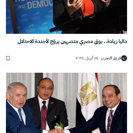
داليا زيادة.. بوق مصري متصهين يروّج لأجندة الاحتلال
فريق التحرير
٢٤ أبريل ,٢٠٢٥