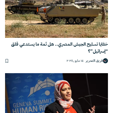
خفايا تسليح الجيش المصري.. هل ثمة ما يستدعي قلق
“إسرائيل”؟
فريق التحرير
١٤ مايو ,٢٠٢٥