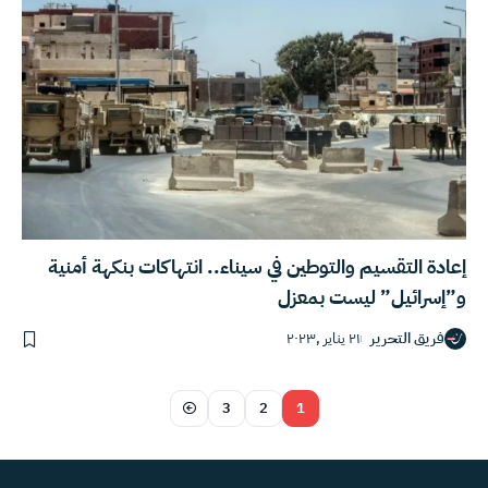
إعادة التقسيم والتوطين في سيناء.. انتهاكات بنكهة أمنية
و”إسرائيل” ليست بمعزل
فريق التحرير
٢١ يناير ,٢٠٢٣
3
2
1