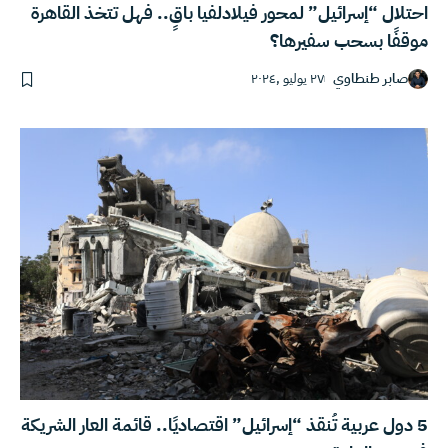
احتلال “إسرائيل” لمحور فيلادلفيا باقٍ.. فهل تتخذ القاهرة
موقفًا بسحب سفيرها؟
صابر طنطاوي
٢٧ يوليو ,٢٠٢٤
5 دول عربية تُنقذ “إسرائيل” اقتصاديًا.. قائمة العار الشريكة