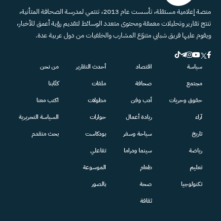
منصة إعلامية مستقلة، تأسست عام 2013، تنتمي لمدرسة الصحافة المتأنية،
تنتج تقارير وتحليلات معمقة ومحتوى متعدد الوسائط لتقديم رؤية أعمق للأخبار،
ويقوم عليها فريق شبابي متنوّع المشارب والخلفيات من دول عربية عدة.
سياسة
اقتصاد
أحدث التقارير
من نحن
مجتمع
صحافة
ملفات
كتّابنا
حقوق وحريات
أدب وفن
مطولات
اكتب معنا
آراء
ريادة أعمال
حوارات
السياسة التحريرية
تاريخ
سياحة وسفر
بودكاست
بحث متقدم
رياضة
سينما ودراما
تفاعلي
تعليم
طعام
الموسوعة
تكنولوجيا
صحة
بالصور
ثقافة