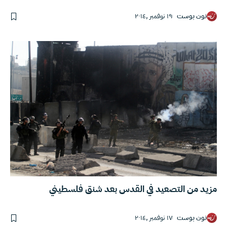
نون بوست
١٩ نوفمبر ,٢٠١٤
مزيد من التصعيد في القدس بعد شنق فلسطيني
نون بوست
١٧ نوفمبر ,٢٠١٤