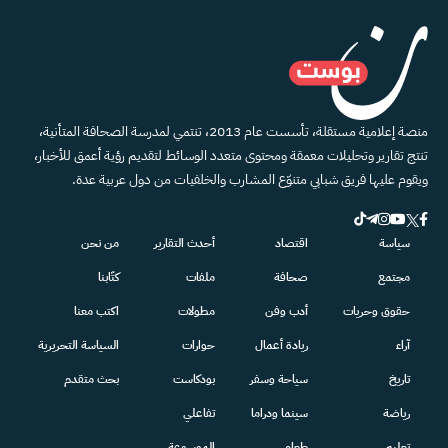
منصة إعلامية مستقلة، تأسست عام 2013، تنتمي لمدرسة الصحافة المتأنية،
تنتج تقارير وتحليلات معمقة ومحتوى متعدد الوسائط لتقديم رؤية أعمق للأخبار،
ويقوم عليها فريق شبابي متنوّع المشارب والخلفيات من دول عربية عدة.
سياسة
اقتصاد
أحدث التقارير
من نحن
مجتمع
صحافة
ملفات
كتّابنا
حقوق وحريات
أدب وفن
مطولات
اكتب معنا
آراء
ريادة أعمال
حوارات
السياسة التحريرية
تاريخ
سياحة وسفر
بودكاست
بحث متقدم
رياضة
سينما ودراما
تفاعلي
تعليم
طعام
الموسوعة