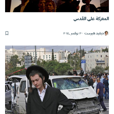
المعركة على القدس
ديفيد هيرست
٢٠ نوفمبر ,٢٠١٤