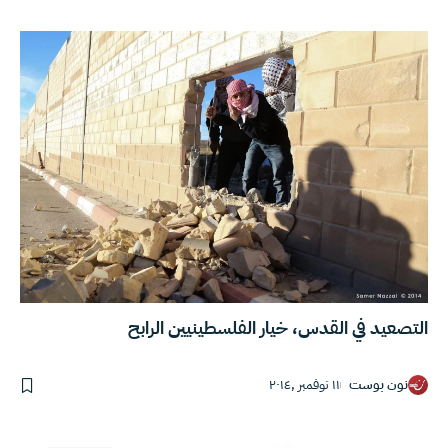
التصعيد في القدس، خيار الفلسطينيين الرابح
نون بوست
١١ نوفمبر ,٢٠١٤