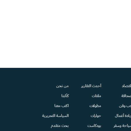
قتصاد
أحدث التقارير
من نحن
حافة
ملفات
كتّابنا
دب وفن
مطولات
اكتب معنا
يادة أعمال
حوارات
السياسة التحريرية
ياحة وسفر
بودكاست
بحث متقدم