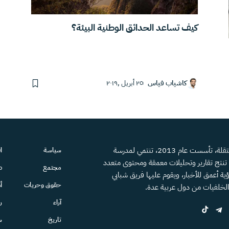
كيف تساعد الحدائق الوطنية البيئة؟
كاشياب فياس
٢٥ أبريل ,٢٠١٩
منصة إعلامية مستقلة، تأسست عام 2013، تنتمي لمدرسة
سياسة
ا
، تنتج تقارير وتحليلات معمقة ومحتوى متعدد
مجتمع
ص
ية أعمق للأخبار، ويقوم عليها فريق شبابي
حقوق وحريات
أ
الخلفيات من دول عربية عدة.
آراء
ر
تاريخ
س