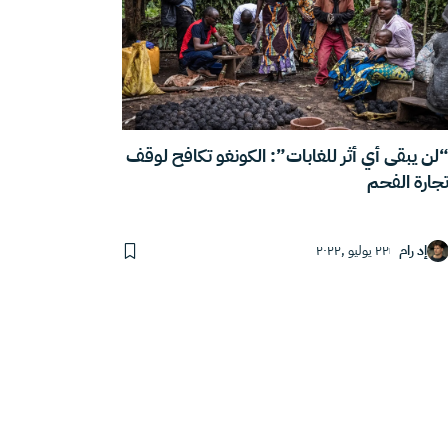
لن يبقى أي أثر للغابات”: الكونغو تكافح لوقف
جارة الفحم
إد رام
٢٢ يوليو ,٢٠٢٢