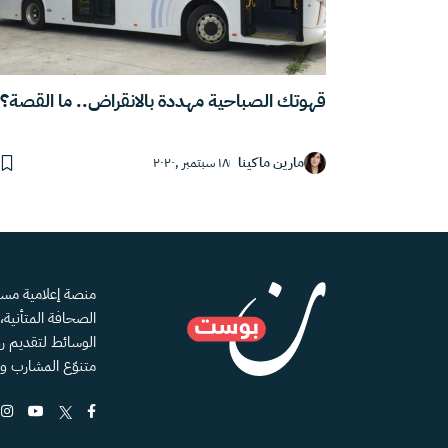
قهوتك الصباحية مهددة بالانقراض.. ما القصة؟
مارين ماكينا
١٨ سبتمبر ,٢٠٢٠
الصحافة المتأنية
الوسائط لتقديم رؤ
متنوّع المشارب و