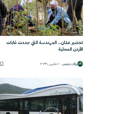
تخضير عمّان.. المهندسة التي جددت غابات
الأردن المحلية
روان بيبرس
١٠ مارس ,٢٠٢٣