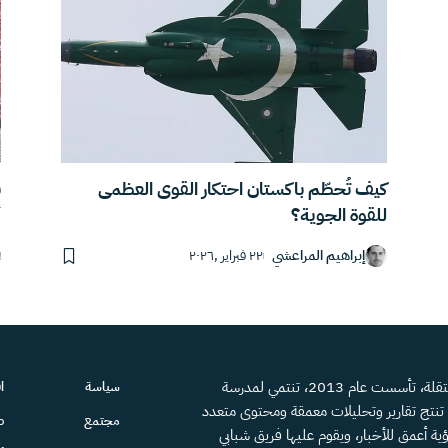
كيف تُحطّم باكستان احتكار القوى العظمى
للقوة الجوية؟
أ
إبراهيم المراعشي
٢٢ فبراير ,٢٠٢٦
منصة إعلامية مستقلة، تأسست عام 2013، تنتمي لمدرسة
سياسة
ا
، تنتج تقارير وتحليلات معمقة ومحتوى متعدد
مجتمع
ص
ية أعمق للأخبار، ويقوم عليها فريق شبابي