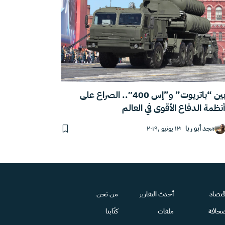
بين “باتريوت” و”إس 400″.. الصراع على
نظمة الدفاع الأقوى في العالم
مجد أبو ريا
١٢ يونيو ,٢٠١٩
قتصاد
أحدث التقارير
من نحن
حافة
ملفات
كتّابنا