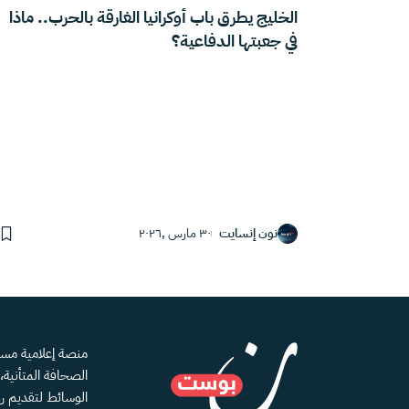
الخليج يطرق باب أوكرانيا الغارقة بالحرب.. ماذا
في جعبتها الدفاعية؟
نون إنسايت
٣٠ مارس ,٢٠٢٦
الصحافة المتأنية
الوسائط لتقديم رؤ