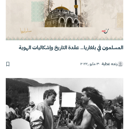
المسلمون في بلغاريا.. عقدة التاريخ وإشكاليات الهوية
رنده عطية
٣ مايو ,٢٠٢٢