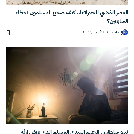
العصر الذهبي للجغرافيا.. كيف صحح المسلمون أخطاء
السابقين؟
إسراء سيد
٧ أبريل ,٢٠٢٢
تيبو سلطان.. الزعيم الهندي المسلم الذي يقض إرثه