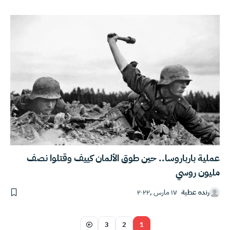
عملية بارباروسا.. حين طوق الألمان كييف وقتلوا نصف
مليون روسي
رنده عطية
١٧ مارس ,٢٠٢٢
3
2
1