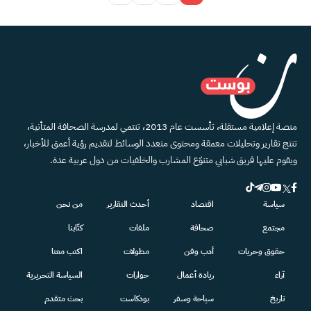
منصة إعلامية مستقلة، تأسست عام 2013، تنتمي لمدرسة الصحافة المتأنية،
تنتج تقارير وتحليلات معمقة ومحتوى متعدد الوسائط لتقديم رؤية أعمق للأخبار،
ويقوم عليها فريق شبابي متنوّع المشارب والخلفيات من دول عربية عدة.
سياسة
اقتصاد
أحدث التقارير
من نحن
مجتمع
صحافة
ملفات
كتّابنا
حقوق وحريات
أدب وفن
مطولات
اكتب معنا
آراء
ريادة أعمال
حوارات
السياسة التحريرية
تاريخ
سياحة وسفر
بودكاست
بحث متقدم