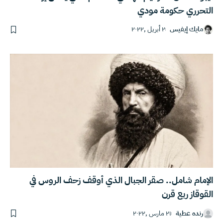
التحرري حكومة مودي
مايك إيفيس
٢ أبريل ,٢٠٢٢
الإمام شامل.. صقر الجبال الذي أوقف زحف الروس في
القوقاز ربع قرن
رنده عطية
٢١ مارس ,٢٠٢٢