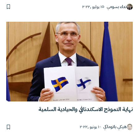
نداء بسومي
١٥ يوليو ,٢٠٢٢
نهاية النموذج الاسكندنافي والحيادية السلمية
هيكي باتوماكي
١٠ يونيو ,٢٠٢٢