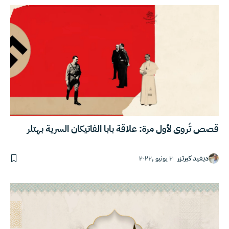
قصص تُروى لأول مرة: علاقة بابا الفاتيكان السرية بهتلر
ديفيد كيرتزر
٢ يونيو ,٢٠٢٢