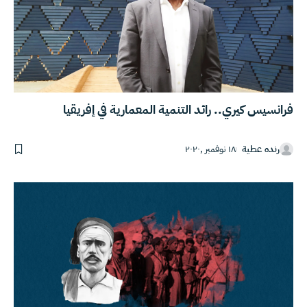
فرانسيس كيري.. رائد التنمية المعمارية في إفريقيا
رنده عطية
١٨ نوفمبر ,٢٠٢٠