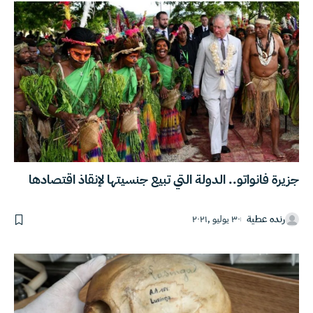
جزيرة فانواتو.. الدولة التي تبيع جنسيتها لإنقاذ اقتصادها
رنده عطية
٣٠ يوليو ,٢٠٢١