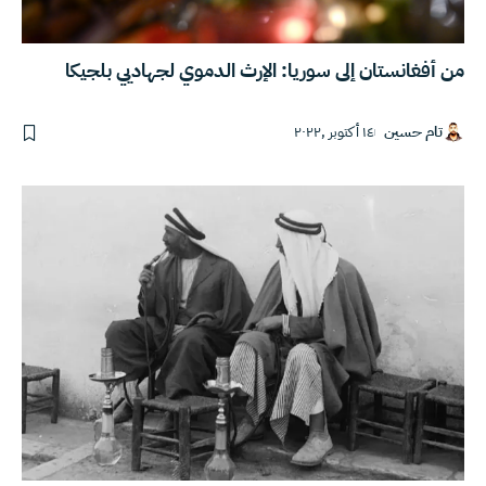
من أفغانستان إلى سوريا: الإرث الدموي لجهاديي بلجيكا
تام حسين
١٤ أكتوبر ,٢٠٢٢