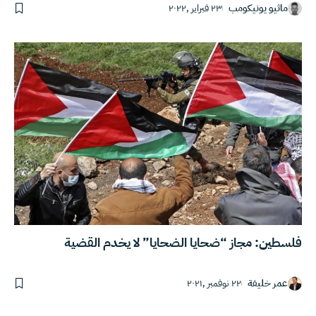
ماثيو يونيكومب
٢٣ فبراير ,٢٠٢٢
فلسطين: مجاز “ضحايا الضحايا” لا يخدم القضية
عمر خليفة
٢٢ نوفمبر ,٢٠٢١