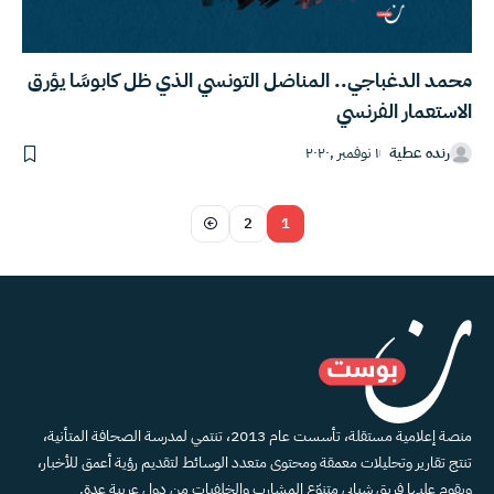
محمد الدغباجي.. المناضل التونسي الذي ظل كابوسًا يؤرق
الاستعمار الفرنسي
رنده عطية
١ نوفمبر ,٢٠٢٠
2
1
منصة إعلامية مستقلة، تأسست عام 2013، تنتمي لمدرسة الصحافة المتأنية،
تنتج تقارير وتحليلات معمقة ومحتوى متعدد الوسائط لتقديم رؤية أعمق للأخبار،
ويقوم عليها فريق شبابي متنوّع المشارب والخلفيات من دول عربية عدة.