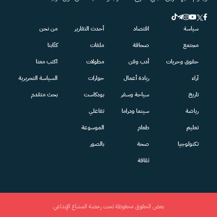
سياسة
اقتصاد
أحدث التقارير
من نحن
مجتمع
صحافة
ملفات
كتّابنا
حقوق وحريات
أدب وفن
مطولات
اكتب معنا
آراء
ريادة أعمال
حوارات
السياسة التحريرية
تاريخ
سياحة وسفر
بودكاست
بحث متقدم
رياضة
سينما ودراما
تفاعلي
تعليم
طعام
الموسوعة
تكنولوجيا
صحة
بالصور
ثقافة
بعض الحقوق محفوظة تحت رخصة المشاع الإبداعي