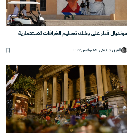
مونديال قطر على وشك تحطيم الخرافات الاستعمارية
العربي صديقي
١٨ نوفمبر ,٢٠٢٢