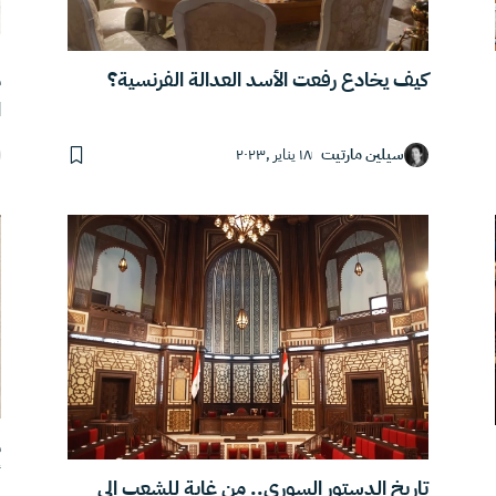
كيف يخادع رفعت الأسد العدالة الفرنسية؟
م
ا
سيلين مارتيت
١٨ يناير ,٢٠٢٣
م
أ
تاريخ الدستور السوري.. من غاية للشعب إلى