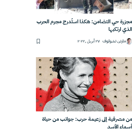
جزرة حي التضامن: هكذا استُدرج مجرم الحرب
لذي ارتكبها
مارتن تشولوف
٢٧ أبريل ,٢٠٢٢
ن مصرفية إلى زعيمة حرب: جوانب من حياة
سماء الأسد