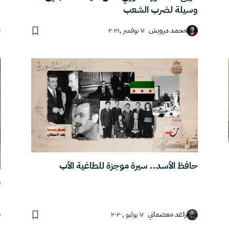
وسيلة لضرب الشعب
محمد درويش
٧ نوفمبر ,٢٠٢١
ن
راغد معضماني
٧ يوليو ,٢٠٢٠