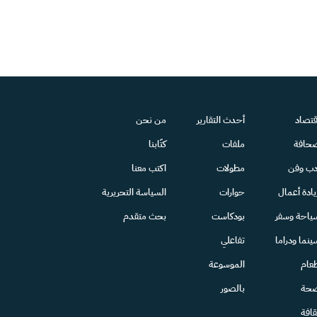
قتصاد
أحدث التقارير
من نحن
حافة
ملفات
كتّابنا
دب وفن
مطولات
اكتب معنا
يادة أعمال
حوارات
السياسة التحريرية
ياحة وسفر
بودكاست
بحث متقدم
ينما ودراما
تفاعلي
عام
الموسوعة
حة
بالصور
قافة