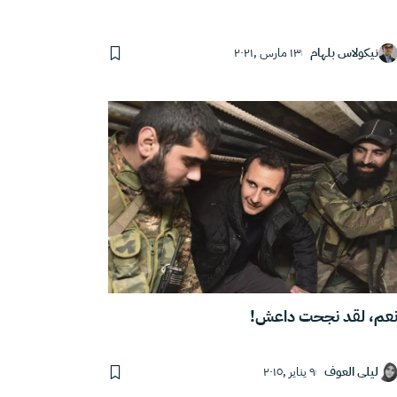
نيكولاس بلهام
١٣ مارس ,٢٠٢١
عم، لقد نجحت داعش!
ليلى العوف
٩ يناير ,٢٠١٥