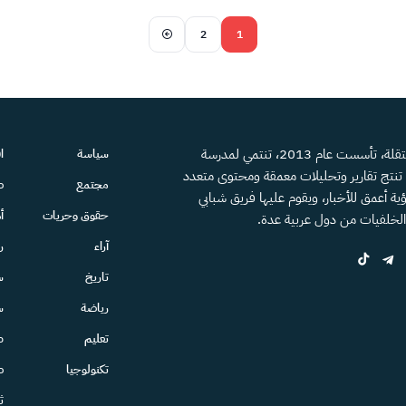
2
1
منصة إعلامية مستقلة، تأسست عام 2013، تنتمي لمدرسة
سياسة
ا
، تنتج تقارير وتحليلات معمقة ومحتوى متعدد
مجتمع
ص
ية أعمق للأخبار، ويقوم عليها فريق شبابي
حقوق وحريات
أ
الخلفيات من دول عربية عدة.
آراء
ر
تاريخ
س
رياضة
س
تعليم
ط
تكنولوجيا
ص
ث