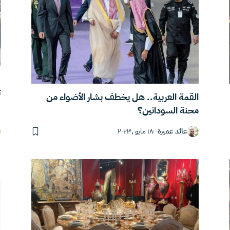
ف
ت
القمة العربية.. هل يخطف بشار الأضواء من
محنة السودانين؟
عائد عميرة
١٨ مايو ,٢٠٢٣