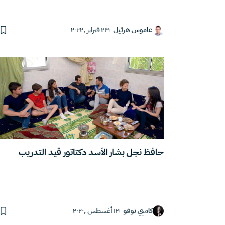
عاموس هرئيل
٢٣ فبراير ,٢٠٢٢
حافظ نجل بشار الأسد دكتاتور قيد التدريب
كاميي نوفو
١٢ أغسطس ,٢٠٢٠