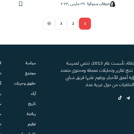
ميغان سبيكيا
٢٩ مارس ,٢٠٢٢
3
2
1
منصة إعلامية مستقلة، تأسست عام 2013، تنتمي لمدرسة
سياسة
ا
، تنتج تقارير وتحليلات معمقة ومحتوى متعدد
مجتمع
ص
ية أعمق للأخبار، ويقوم عليها فريق شبابي
حقوق وحريات
أ
الخلفيات من دول عربية عدة.
آراء
ر
تاريخ
س
رياضة
س
تعليم
ط