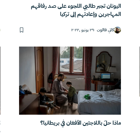
“
اليونان تجبر طالبي اللجوء على صد رفاقهم
المهاجرين وإعادتهم إلى تركيا
كاتي فالون
٢٩ يونيو ,٢٠٢٢
ماذا حلّ باللاجئين الأفغان في بريطانيا؟
ل
م