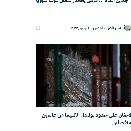
جدري الماء”.. مرض يحاصر شمال غرب سوريا
أحمد رياض جاموس
٤ يونيو ,٢٠٢٢
اجئان على حدود بولندا.. لكنهما من عالمين
نفصلين