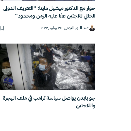
حوار مع الدكتور ميشيل مايتا: “التعريف الدولي
الحالي للاجئين عفا عليه الزمن ومحدود”
عبد النور التومي
٢١ يوليو ,٢٠٢٢
جو بايدن يواصل سياسة ترامب في ملف الهجرة
واللاجئين