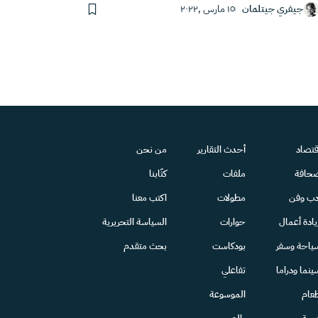
جيفري جيتلمان
١٥ مارس ,٢٠٢٢
قتصاد
أحدث التقارير
من نحن
حافة
ملفات
كتّابنا
دب وفن
مطولات
اكتب معنا
يادة أعمال
حوارات
السياسة التحريرية
ياحة وسفر
بودكاست
بحث متقدم
ينما ودراما
تفاعلي
عام
الموسوعة