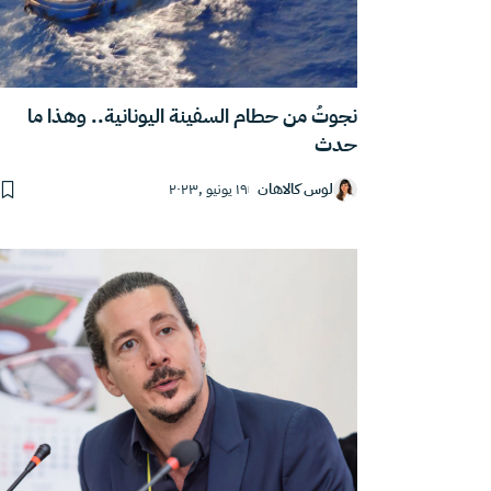
نجوتُ من حطام السفينة اليونانية.. وهذا ما
حدث‎
لوس كالاهان
١٩ يونيو ,٢٠٢٣