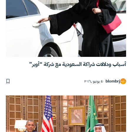
أسباب ودلالات شراكة السعودية مع شركة “أوبر”
blombrj
٤ يونيو ,٢٠١٦