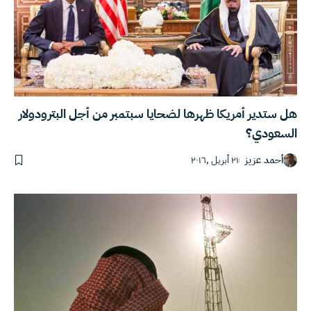
هل ستدير أمريكا ظهرها لضحايا سبتمبر من أجل البترودولار
السعودي؟
أحمد عزيز
٢١ أبريل ,٢٠١٦