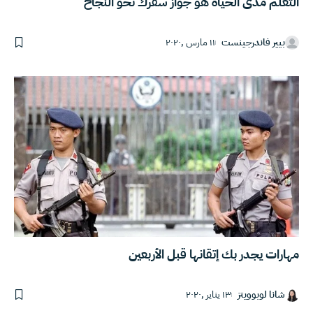
التعلم مدى الحياة هو جواز سفرك نحو النجاح
بيير فاندرجينست
١١ مارس ,٢٠٢٠
مهارات يجدر بك إتقانها قبل الأربعين
شانا لوبوويتز
١٣ يناير ,٢٠٢٠