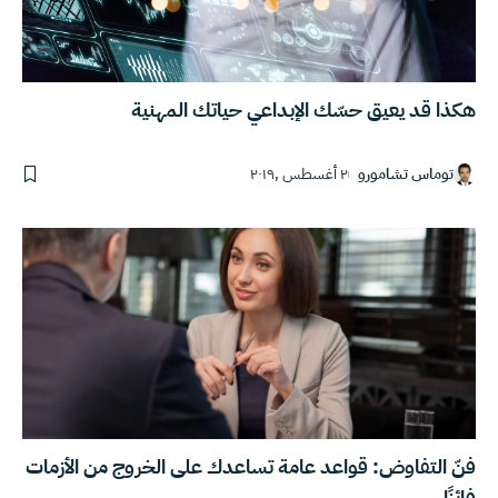
هكذا قد يعيق حسّك الإبداعي حياتك المهنية
توماس تشامورو
٢ أغسطس ,٢٠١٩
فنّ التفاوض: قواعد عامة تساعدك على الخروج من الأزمات
فائزًا