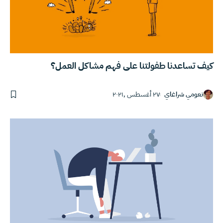
كيف تساعدنا طفولتنا على فهم مشاكل العمل؟
نعومي شراغاي
٢٧ أغسطس ,٢٠٢١