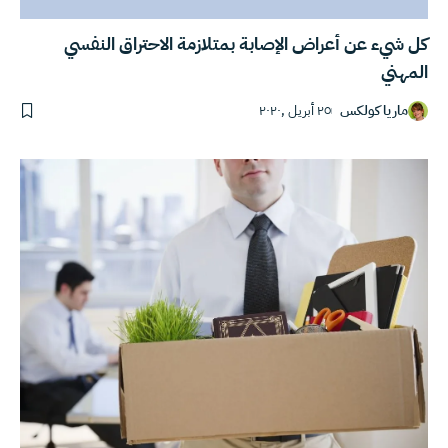
كل شيء عن أعراض الإصابة بمتلازمة الاحتراق النفسي
المهني
ماريا كولكس
٢٥ أبريل ,٢٠٢٠