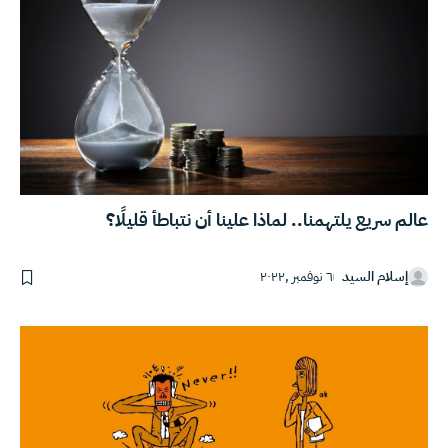
عالم سريع يلتهمنا.. لماذا علينا أن نتباطأ قليلًا؟
إسلام السيد
٦ نوفمبر ,٢٠٢٢