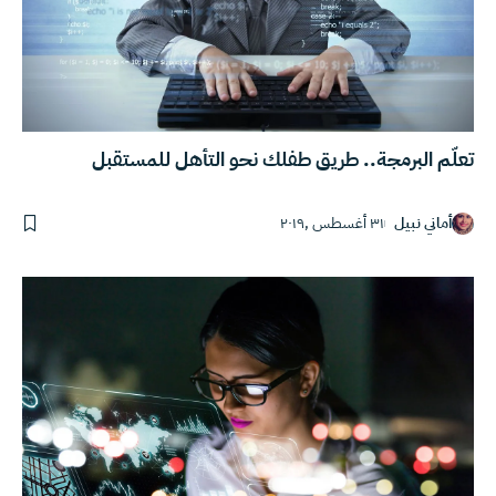
تعلّم البرمجة.. طريق طفلك نحو التأهل للمستقبل
أماني نبيل
٣١ أغسطس ,٢٠١٩