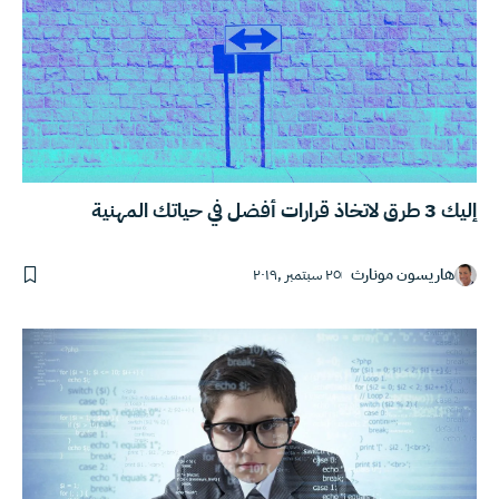
إليك 3 طرق لاتخاذ قرارات أفضل في حياتك المهنية
هاريسون مونارث
٢٥ سبتمبر ,٢٠١٩