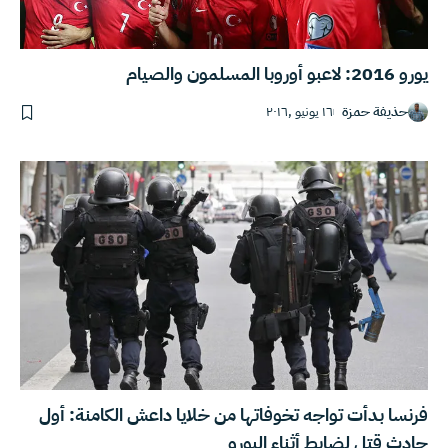
يورو 2016: لاعبو أوروبا المسلمون والصيام
حذيفة حمزة
١٦ يونيو ,٢٠١٦
فرنسا بدأت تواجه تخوفاتها من خلايا داعش الكامنة: أول
حادث قتل لضابط أثناء اليورو