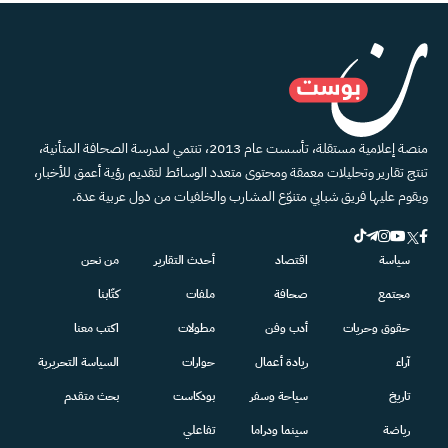
منصة إعلامية مستقلة، تأسست عام 2013، تنتمي لمدرسة الصحافة المتأنية،
تنتج تقارير وتحليلات معمقة ومحتوى متعدد الوسائط لتقديم رؤية أعمق للأخبار،
ويقوم عليها فريق شبابي متنوّع المشارب والخلفيات من دول عربية عدة.
سياسة
اقتصاد
أحدث التقارير
من نحن
مجتمع
صحافة
ملفات
كتّابنا
حقوق وحريات
أدب وفن
مطولات
اكتب معنا
آراء
ريادة أعمال
حوارات
السياسة التحريرية
تاريخ
سياحة وسفر
بودكاست
بحث متقدم
رياضة
سينما ودراما
تفاعلي