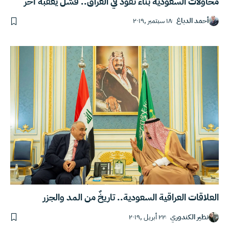
محاولات السعودية بناء نفوذ في العراق.. فشل يعقبه آخر
أحمد الدباغ
١٨ سبتمبر ,٢٠١٩
العلاقات العراقية السعودية.. تاريخٌ من المد والجزر
نظير الكندوري
٢٢ أبريل ,٢٠١٩