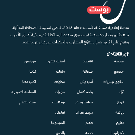
منصة إعلامية مستقلة، تأسست عام 2013، تنتمي لمدرسة الصحافة المتأنية،
تنتج تقارير وتحليلات معمقة ومحتوى متعدد الوسائط لتقديم رؤية أعمق للأخبار،
ويقوم عليها فريق شبابي متنوّع المشارب والخلفيات من دول عربية عدة.
سياسة
اقتصاد
أحدث التقارير
من نحن
مجتمع
صحافة
ملفات
كتّابنا
حقوق وحريات
أدب وفن
مطولات
اكتب معنا
آراء
ريادة أعمال
حوارات
السياسة التحريرية
تاريخ
سياحة وسفر
بودكاست
بحث متقدم
رياضة
سينما ودراما
تفاعلي
تعليم
طعام
الموسوعة
تكنولوجيا
صحة
بالصور