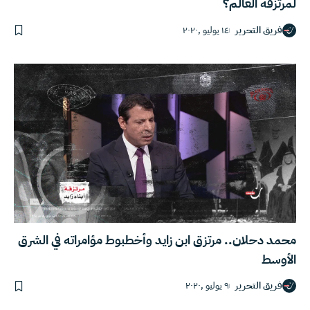
لمرتزقة العالم؟
فريق التحرير
١٤ يوليو ,٢٠٢٠
محمد دحلان.. مرتزق ابن زايد وأخطبوط مؤامراته في الشرق
الأوسط
فريق التحرير
٩ يوليو ,٢٠٢٠