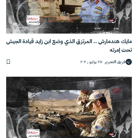
مايك هندمارش .. المرتزق الذي وضع ابن زايد قيادة الجيش
تحت إمرته
فريق التحرير
٢٧ يوليو ,٢٠٢٠