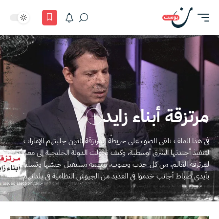
مرتزقة أبناء زايد
في هذا الملف نلقي الضوء على خريطة المرتزقة الذين جلبتهم الإمارات
لتنفيذ أجندتها الشرق أوسطية، وكيف تحولت الدولة الخليجية إلى معسكر
لمرتزقة العالم، من كل حدب وصوب، واضعة مستقبل جيشها وتسليحه
بأيدي ضباط أجانب خدموا في العديد من الجيوش النظامية في بلدانهم.