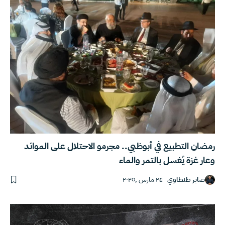
رمضان التطبيع في أبوظبي.. مجرمو الاحتلال على الموائد
وعار غزة يُغسل بالتمر والماء
صابر طنطاوي
٢٤ مارس ,٢٠٢٥