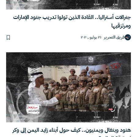
جنرالات أستراليا.. القادة الذين تولوا تدريب جنود الإمارات
ومرتزقيها
فريق التحرير
٢١ يوليو ,٢٠٢٠
هنود وبنغال ويمنيون.. كيف حول أبناء زايد اليمن إلى وكر