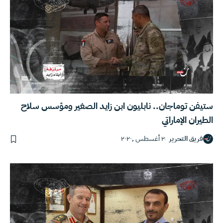
ستيفن توماجان.. نابليون ابن زايد الصغير ومؤسس سلاح
الطيران الإماراتي
فريق التحرير
٢ أغسطس ,٢٠٢٠