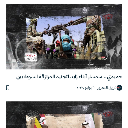
حميدتي.. سمسار أبناء زايد لتجنيد المرتزقة السودانيين
فريق التحرير
٦ يوليو ,٢٠٢٠