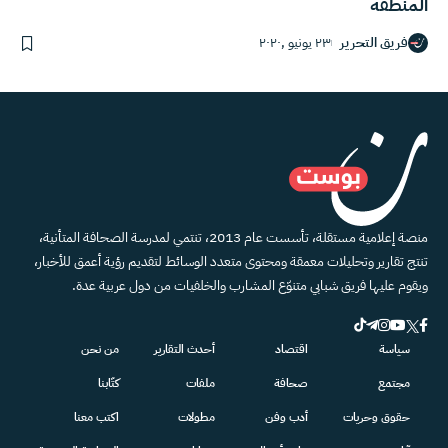
المنطقة
فريق التحرير
٢٣ يونيو ,٢٠٢٠
منصة إعلامية مستقلة، تأسست عام 2013، تنتمي لمدرسة الصحافة المتأنية،
تنتج تقارير وتحليلات معمقة ومحتوى متعدد الوسائط لتقديم رؤية أعمق للأخبار،
ويقوم عليها فريق شبابي متنوّع المشارب والخلفيات من دول عربية عدة.
سياسة
اقتصاد
أحدث التقارير
من نحن
مجتمع
صحافة
ملفات
كتّابنا
حقوق وحريات
أدب وفن
مطولات
اكتب معنا