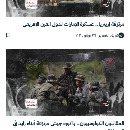
مرتزقة إريتريا.. عسكرة الإمارات لدول القرن الإفريقي
فريق التحرير
٢٦ يونيو ,٢٠٢٠
المقاتلون الكولومبيون.. باكورة جيش مرتزقة أبناء زايد في