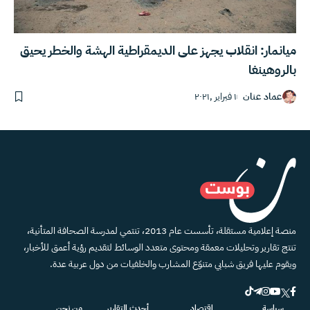
ميانمار: انقلاب يجهز على الديمقراطية الهشة والخطر يحيق
بالروهينغا
عماد عنان
١ فبراير ,٢٠٢١
منصة إعلامية مستقلة، تأسست عام 2013، تنتمي لمدرسة الصحافة المتأنية،
تنتج تقارير وتحليلات معمقة ومحتوى متعدد الوسائط لتقديم رؤية أعمق للأخبار،
ويقوم عليها فريق شبابي متنوّع المشارب والخلفيات من دول عربية عدة.
سياسة
اقتصاد
أحدث التقارير
من نحن