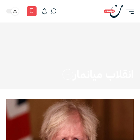
انقلاب ميانمار