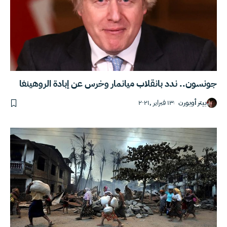
جونسون.. ندد بانقلاب ميانمار وخرس عن إبادة الروهينغا
بيتر أوبورن
١٣ فبراير ,٢٠٢١