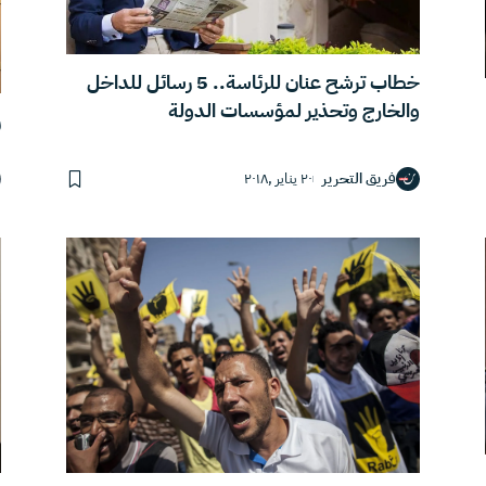
خطاب ترشح عنان للرئاسة.. 5 رسائل للداخل
والخارج وتحذير لمؤسسات الدولة
ر
فريق التحرير
٢٠ يناير ,٢٠١٨