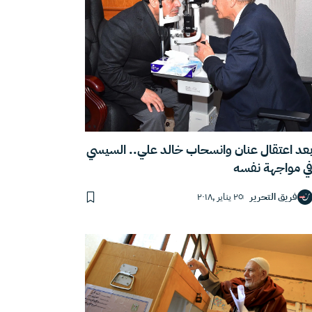
عد اعتقال عنان وانسحاب خالد علي.. السيسي
ي مواجهة نفسه
فريق التحرير
٢٥ يناير ,٢٠١٨