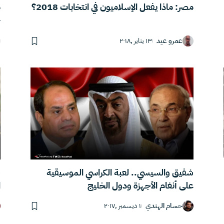
مصر: ماذا يفعل الإسلاميون في انتخابات 2018؟
م
ج
عمرو عيد
١٣ يناير ,٢٠١٨
شفيق والسيسي.. لعبة الكراسي الموسيقية
ف
على أنغام الأجهزة ودول الخليج
ا
حسام الهندي
١ ديسمبر ,٢٠١٧