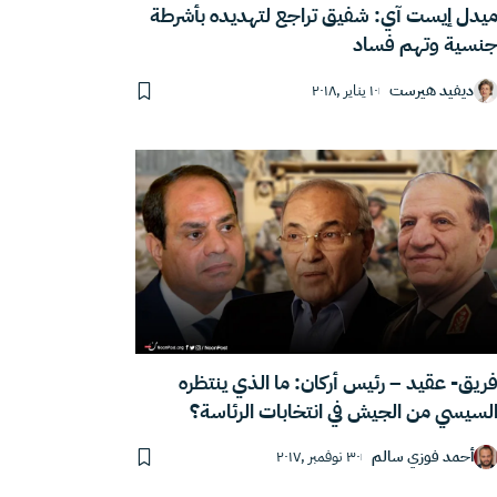
يدل إيست آي: شفيق تراجع لتهديده بأشرطة
نسية وتهم فساد
ديفيد هيرست
١٠ يناير ,٢٠١٨
ريق- عقيد – رئيس أركان: ما الذي ينتظره
لسيسي من الجيش في انتخابات الرئاسة؟
أحمد فوزي سالم
٣٠ نوفمبر ,٢٠١٧