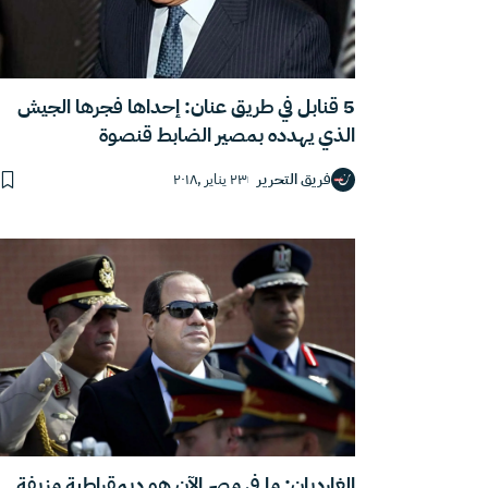
5 قنابل في طريق عنان: إحداها فجرها الجيش
الذي يهدده بمصير الضابط قنصوة
فريق التحرير
٢٣ يناير ,٢٠١٨
الغارديان: ما في مصر الآن هو ديمقراطية مزيفة