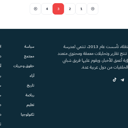
4
3
2
1
منصة إعلامية مستقلة، تأسست عام 2013، تنتمي لمدرسة
سياسة
ا
، تنتج تقارير وتحليلات معمقة ومحتوى متعدد
مجتمع
ص
ية أعمق للأخبار، ويقوم عليها فريق شبابي
حقوق وحريات
أ
الخلفيات من دول عربية عدة.
آراء
ر
تاريخ
س
رياضة
س
تعليم
ط
تكنولوجيا
ص
ث