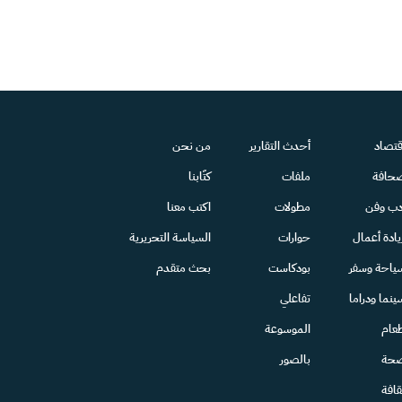
قتصاد
أحدث التقارير
من نحن
حافة
ملفات
كتّابنا
دب وفن
مطولات
اكتب معنا
يادة أعمال
حوارات
السياسة التحريرية
ياحة وسفر
بودكاست
بحث متقدم
ينما ودراما
تفاعلي
عام
الموسوعة
حة
بالصور
قافة