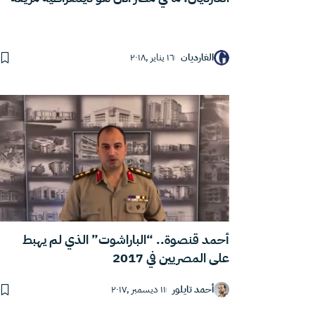
الغارديان
١٦ يناير ,٢٠١٨
أحمد قنصوة.. “الباراشوت” الذي لم يهبط
على المصريين في 2017
أحمد تايلور
١١ ديسمبر ,٢٠١٧