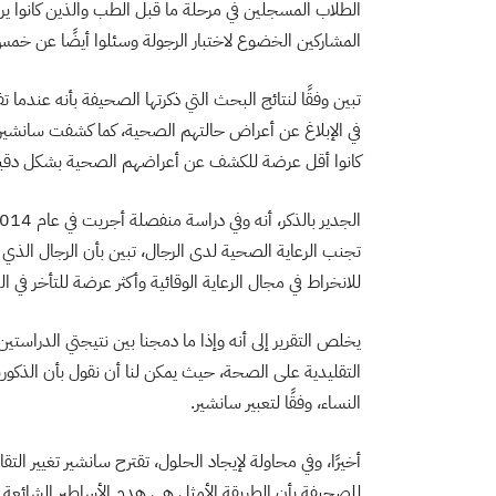
الطلاب المسجلين في مرحلة ما قبل الطب والذين كانوا ي
المشاركين الخضوع لاختبار الرجولة وسئلوا أيضًا عن خم
تبين وفقًا لنتائج البحث التي ذكرتها الصحيفة بأنه عندما تفاع
في الإبلاغ عن أعراض حالتهم الصحية، كما كشفت سانشير في
كانوا أقل عرضة للكشف عن أعراضهم الصحية بشكل دقيق ل
تجنب الرعاية الصحية لدى الرجال، تبين بأن الرجال الذ
للانخراط في مجال الرعاية الوقائية وأكثر عرضة للتأخر ف
يخلص التقرير إلى أنه وإذا ما دمجنا بين نتيجتي الدراستين،
التقليدية على الصحة، حيث يمكن لنا أن نقول بأن الذكورية
النساء، وفقًا لتعبير سانشير.
أخيرًا، وفي محاولة لإيجاد الحلول، تقترح سانشير تغيير ا
للصحيفة بأن الطريقة الأمثل هي هدم الأساطير الشائعة ما