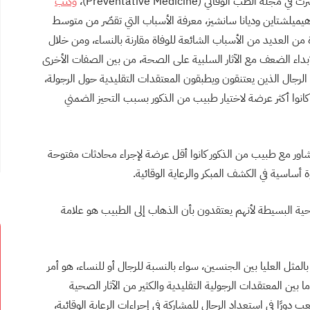
رت في مجلة الطب الوقائي (
Preventative Medicine
)،
وكتب
هيميلشتاين وديانا سانشيز، معرفة الأسباب التي تقصّر من متوسط
ة من العديد من الأسباب الشائعة للوفاة مقارنة بالنساء، ومن خلال
لإبداء الضعف مع الآثار السلبية على الصحة، من بين الصفات الأخرى
ن الرجال الذين يعتنقون ويطبقون المعتقدات التقليدية حول الرجولة،
كانوا أكثر عرضة لاختيار طبيب من الذكور بسبب التحيز الضمني
تشاور مع طبيب من الذكور كانوا أقل عرضة لإجراء محادثات مفتوحة
ساسية في الكشف المبكر والرعاية الوقائية.
حية البسيطة لأنهم يعتقدون بأن الذهاب إلى الطبيب هو علامة
مثل العليا بين الجنسين، سواء بالنسبة للرجال أو للنساء، هو أمر
 بين المعتقدات الرجولية التقليدية والكثير من الآثار الصحية
ب دورًا في استعداد الرجال للمشاركة في إجراءات الرعاية الوقائية،