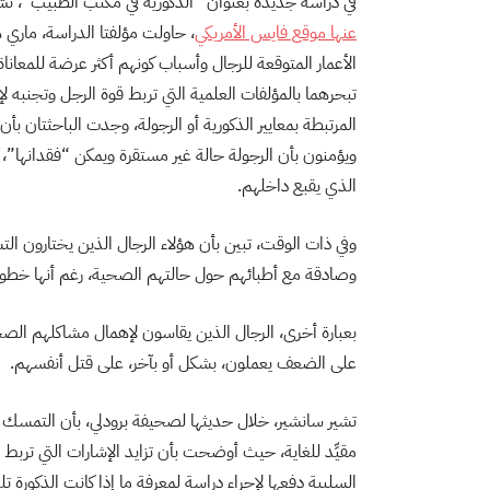
في دراسة جديدة بعنوان “الذكورية في مكتب الطبيب”، نُش
عنها موقع فايس الأمريكي
، حاولت مؤلفتا الدراسة، ماري 
الأعمار المتوقعة للرجال وأسباب كونهم أكثر عرضة للمعانا
تبحرهما بالمؤلفات العلمية التي تربط قوة الرجل وتجنبه 
المرتبطة بمعايير الذكورية أو الرجولة، وجدت الباحثتان بأ
ويؤمنون بأن الرجولة حالة غير مستقرة ويمكن “فقدانها”، 
الذي يقبع داخلهم.
وفي ذات الوقت، تبين بأن هؤلاء الرجال الذين يختارون ال
وصادقة مع أطبائهم حول حالتهم الصحية، رغم أنها خطوة أ
بعبارة أخرى، الرجال الذين يقاسون لإهمال مشاكلهم الص
على الضعف يعملون، بشكل أو بآخر، على قتل أنفسهم.
تشير سانشير، خلال حديثها لصحيفة برودلي، بأن التمسك بال
مقيِّد للغاية، حيث أوضحت بأن تزايد الإشارات التي تربط ما
السلبية دفعها لإجراء دراسة لمعرفة ما إذا كانت الذكورة تلع