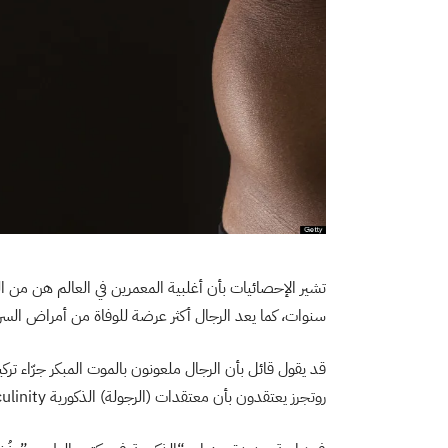
تشير الإحصائيات بأن أغلبية المعمرين في العالم هن من
سنوات، كما يعد الرجال أكثر عرضة للوفاة من أمراض السرط
قد يقول قائل بأن الرجال ملعونون بالموت المبكر جرّاء ترك
روتجرز يعتقدون بأن معتقدات (الرجولة) الذكورية Masculinity السامة هي المسؤولة عن ذلك.