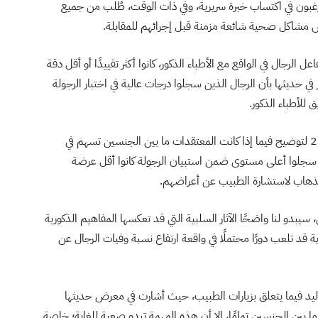
رغبون في اكتساب خبرة سريرية، وفي ذات الوقت، طُلب من جميع
س مشاكل صحية شائعة مزمنة قبل إجرائهم للمقابلة.
ل الرجال في الواقع مع الأطباء الذكور، كانوا أكثر تقييدًا أو أقل دقة
 حديثها بأن الرجال الذين سجلوا درجات عالية في اختبار الرجولة
لأطباء الذكور.
الجدير بالذكر، أنه وفي دراسة منفصلة أجريت في عام 2014 لتوضيح فيما إذا كانت المعتقدات ما بين الجنسين تسهم في
ي سجلوا أعلى مستوى ضمن استبيان الرجولة كانوا أقل عرضة
ي الذهاب لاستشارة الطبيب عن أعراضهم.
 سيبدو لنا واضحًا الآثار السلبية التي قد تعكسها المفاهيم الذكورية
 قد تلعب دورًا محتملًا في واقعة ارتفاع نسبة وفيات الرجال عن
لتقاليد فيما يتعلق بزيارات الطبيب، حيث أشارت في معرض حديثها
 بين الجنسين تمامًا، إلا أن هذه المهمة تبدو صعبة للغاية؛ خاصة