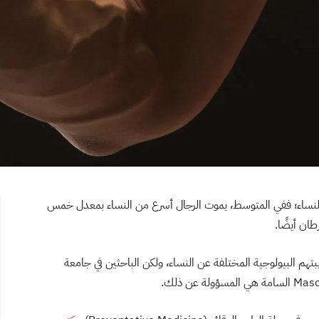
 النساء؛ ففي المتوسط، يموت الرجال أسرع من النساء بمعدل خمس
ان أيضًا.
يبتهم البيولوجية المختلفة عن النساء، ولكن الباحثين في جامعة