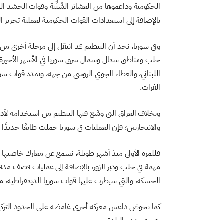
الحكومية وداعموها من العشائر السُّنِّية وقوات الحشد ا
بالإضافة إلى استعدادات القوات الحكومية لعملية تحرير ال
وفي سوريا، نجد أن التنظيم قد انتقل إلى مرحلة أخرى من 
حلب ومناطق شمال وشمال شرق سوريا في الأشهر الأخيرة
اللبناني، والغطاء الجوي الروسي من جهة، وتمدد قوات سور
الفرات.
وبخلاف العراق التي وسَّع فيها التنظيم من استخدامه لأد
والانتحاريين؛ فإن العمليات في سوريا حملت طابعًا جديدًا أكث
فللمرة الأولى منذ أشهر طويلة، نسمع عن معارك خاضتها
مهمة في حلب ودير الزور، بالإضافة إلى عمليات قصف مد
الحسكة، والتي سيطرت عليها قوات سوريا الديمقراطية، مط
كما تخوض داعش معركة أخرى غامضة على الحدود التركي