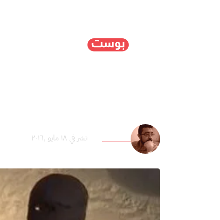
الرئيسية
سياسة
ا
“داعش” في سوريا والعر
أحمد التلاوي
نشر في ١٨ مايو ,٢٠١٦