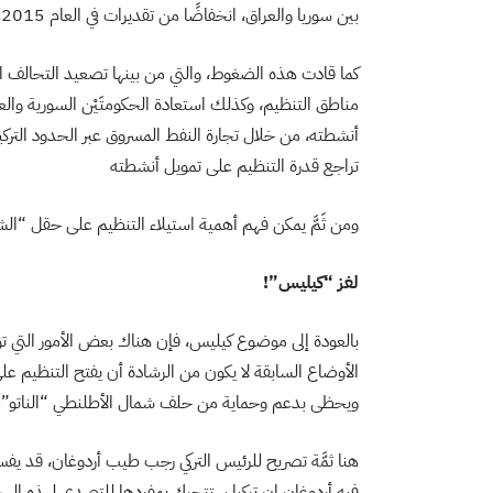
بين سوريا والعراق، انخفاضًا من تقديرات في العام 2015م الماضي، بأن مقاتلي التنظيم كان يصل عددهم إلى 50 ألف.
كما قادت هذه الضغوط، والتي من بينها تصعيد التحالف ال
مناطق التنظيم، وكذلك استعادة الحكومتَيْن السورية والع
أنشطته، من خلال تجارة النفط المسروق عبر الحدود الترك
تراجع قدرة التنظيم على تمويل أنشطته
ومن ثَمَّ يمكن فهم أهمية استيلاء التنظيم على حقل “ال
لغز “كيليس”!
بالعودة إلى موضوع كيليس، فإن هناك بعض الأمور التي ت
الأوضاع السابقة لا يكون من الرشادة أن يفتح التنظيم
ويحظى بدعم وحماية من حلف شمال الأطلنطي “الناتو”.
هنا ثمَّة تصريح للرئيس التركي رجب طيب أردوغان، قد يفس
فيه أردوغان إن تركيا ستتحرك بمفردها للتصدي لهذه اله