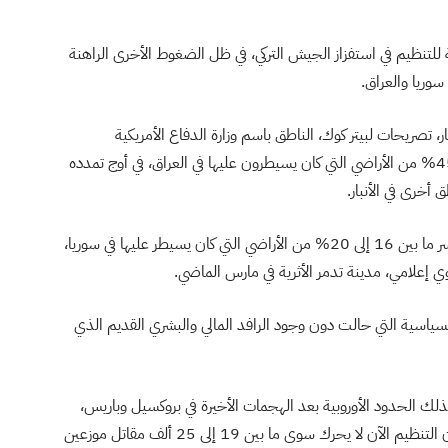
للتنظيم في استفزاز الجيش التركي، في ظل الضغوط الأخرى الراهنة
سوريا والعراق.
، تصريحات لبيتر كوك، الناطق باسم وزارة الدفاع الأمريكية
“البنتاجون”، قال فيها إن تنظيم داعش قد خسر حوالي 45% من الأراضي التي كان يسيطرون عليها في العراق، في أوج تمدده
أما في سوريا؛ فتشير تقديرات البنتاجون إلى أن التنظيم خسر ما بين 16 إلى 20% من الأراضي التي كان يسيطر عليها في سوريا،
ي إعلامي، مدينة تدمر الأثرية في مارس الماضي.
لسياسية التي حالت دون وجود الرافد المالي والبشري القديم الذي
لك الحدود الأوروبية بعد الهجمات الأخيرة في بروكسيل وباريس،
حُرِم التنظيم من استجلاب المزيد من المقاتلين، لدرجة أن التنظيم الآن لا يحرك سوى ما بين 19 إلى 25 ألف مقاتل موزعين