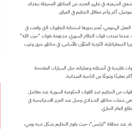
لشعبي الشيعية، في تطهير العديد من المناطق المحيطة ببغداد،
موصل، أكبر وآخر معاقل التنظيم في العراق.
العمل الهجومي، تُعتبر بدورها استجابة للتطورات التي وقعت في
، عندما تمددت قوات النظام السوري، مدعومة بقوات “حزب الله”
يا الديمقراطية، الكردية المكوِّن بالأساس، في مناطق شرق وغرب
وات تقليدية في أنشطته وعملياته، مثل السيارات المفخخة
ر تعقيدًا وتنوعًا من الناحية الميدانية.
 قوات من التنظيم ضد القوات الحكومية السورية عند مفاصل
فعي شملت مناطق الشدادي وجبل عبد العزيز الاستراتيجية في
لع العام الجاري.
ة، عند منطقة “كيليس”؛ حيث يقوم التنظيم بشكل شبه يومي،