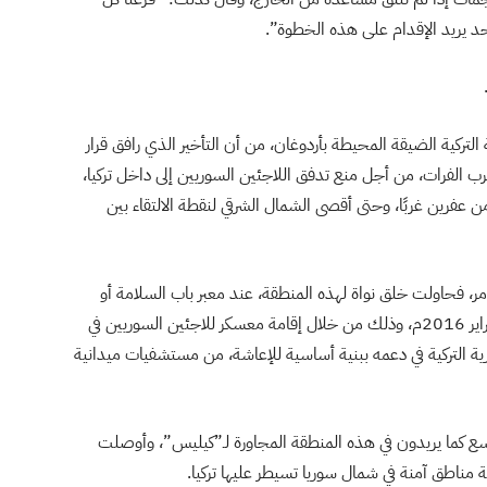
أحد يريد الإقدام على هذه الخطوة”.
التركية الضيقة المحيطة بأردوغان، من أن التأخير الذي رافق قرار
ب الفرات، من أجل منع تدفق اللاجئين السوريين إلى داخل تركيا،
 عفرين غربًا، وحتى أقصى الشمال الشرقي لنقطة الالتقاء بين
مر، فحاولت خلق نواة لهذه المنطقة، عند معبر باب السلامة أو
أونجو بينار، خلال أزمة التصعيد الكبير في حلب في يناير وفبراير 2016م، وذلك من خلال إقامة معسكر للاجئين السوريين في
ة التركية في دعمه ببنية أساسية للإعاشة، من مستشفيات ميدانية
توسع كما يريدون في هذه المنطقة المجاورة لـ”كيليس”، وأوصلت
 مناطق آمنة في شمال سوريا تسيطر عليها تركيا.