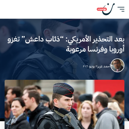
بعد التحذير الأمريكي: “ذئاب داعش” تغزو
أوروبا وفرنسا مرعوبة
أحمد عزيز
٢ يونيو ٢٠١٦