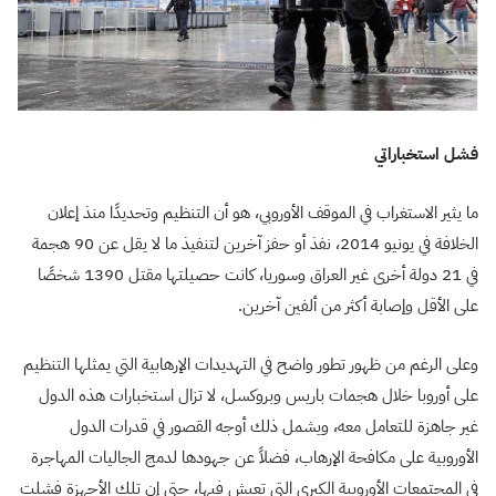
فشل استخباراتي
ما يثير الاستغراب في الموقف الأوروبي، هو أن التنظيم وتحديدًا منذ إعلان
الخلافة في يونيو 2014، نفذ أو حفز آخرين لتنفيذ ما لا يقل عن 90 هجمة
في 21 دولة أخرى غير العراق وسوريا، كانت حصيلتها مقتل 1390 شخصًا
على الأقل وإصابة أكثر من ألفين آخرين.
وعلى الرغم من ظهور تطور واضح في التهديدات الإرهابية التي يمثلها التنظيم
على أوروبا خلال هجمات باريس وبروكسل، لا تزال استخبارات هذه الدول
غير جاهزة للتعامل معه، ويشمل ذلك أوجه القصور في قدرات الدول
الأوروبية على مكافحة الإرهاب، فضلاً عن جهودها لدمج الجاليات المهاجرة
في المجتمعات الأوروبية الكبرى التي تعيش فيها، حتى إن تلك الأجهزة فشلت