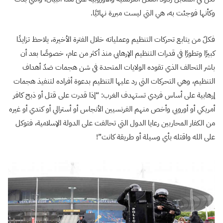
وكأنها فوجئت به، هي التي ليست مبررة نهائيًا.
فكلّ من يتابع تحركات التنظيم وعملياته خلال الفترة الأخيرة، يلاحظ تزايدًا
كبيرًا وتطورًا في قدرات التنظيم الإرهابي منذ أكثر من عام، خصوصًا بعد أن
باشر التحالف الذي تقوده الولايات المتحدة في شن هجمات ضدّ أهداف
التنظيم، وهي التحركات التي رد عليها التنظيم بدعوة أفراده لتنفيذ هجمات
إرهابية على أساس فردي تستهدف الغرب: “إذا قدرت على قتل أو ذبح كافر
أمريكي أو أوروبي وأخص منهم الفرنسيين الأنجاس أو أسترالي أو كندي أو غيره
من الكفار المحاربين رعايا الدول التي تحالفت على الدولة الإسلامية، فتوكل
على الله واقتله بأي وسيلة أو طريقة كانت”!