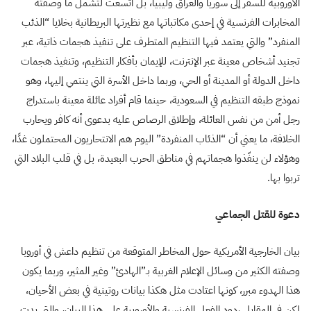
الأوروبية للسفر إلى سوريا والعراق وليبيا، بل اتسعت لتشمل ما وصفته
المخابرات الفرنسية في إحدى مكاتباتها مع نظيرتها البريطانية بخلايا “الذئب
المنفرد” والتي يعتمد فيها التنظيم المتطرف على تنفيذ هجمات ذاتية، عبر
تجنيد أشخاص معينة عبر الإنترنت، للإيمان بأفكار التنظيم، وتنفيذ هجمات
داخل الدولة أو المدينة أو الحي، وربما داخل الأسرة التي ينتمي إليها، وهو
نموذج طبقه التنظيم في السعودية، حينما قام أفراد عائلة معينة باستدراج
رجل أمن من نفس العائلة، وإطلاق الرصاص عليه بدعوى أنه كافر ويحارب
الخلافة، ما يعني أن “الذئاب المنفردة” اليوم هم الانتحاريون المحتملون غدًا،
وهؤلاء لن ينفّذوا هجماتهم في مناطق الحرب البعيدة، بل في قلب البلاد التي
تربوا بها.
دعوة للقتل الجماعي
بيان الخارجية الأمريكية حول المخاطر المتوقعة من تنظيم داعش في أوروبا
وصفته الكثير من وسائل الإعلام الغربية بـ”الهادئ” وغير المثير، وربما يكون
هذا الهدوء مبرر، كونها اعتادت مثل هكذا بيانات روتينية في بعض الأحيان،
لكن في المقابل ردود الفعل الفرنسية والأوروبية على هذا البيان، والتي بدت