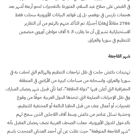
في القبض على صلاح عبد السلام، المتورط بالتفجيرات لنحو أربعة أشهر بعد
هجمات باريس في نوفمبر، بل إن قواعد البيانات الأوروبية سجلت فقط
2786 مقاتلاً إرهابيًا أجنبيًا، تم التأكد منهم بالرغم من أن التقارير
الاستخباراتية تشير إلى أن ما يقارب الـ 5 آلاف مواطن أوروبي منضمين
للتنظيم في سوريا والعراق.
شهر الفاجعة
تهديدات داعش جاءت في ظل تراجعات التنظيم والهزائم التي لحقت به في
سوريا والعراق، وانسحابه من مساحات كبيرة من الأراضي في المنطقة
الجغرافية التي أعلن فيها “دولة الخلافة”، كما تأتي قبيل شهر رمضان المبارك،
وفي ظل الإجراءات الصارمة التي تتخذها الدول الغربية خوفًا من وقوع
تفجيرات، أو أعمال عنف من قبل الخلايا النائمة أو المختفية للتنظيم،
وخشية تسلل عناصر من داعش وسط آلاف اللاجئين الذين سمح لهم
بالدخول للدول الأوروبية، جعلت الصحف الغربية تصف رمضان المقبل بأنه
“شهر الفاجعة المتوقعة” حيث نقلت عن أبي أحمد العدناني المتحدث باسم