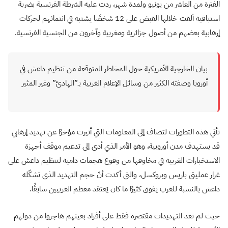
الفترة من العاشر من يونيو ولمدة شهر، ردت عليه الشرطة الفرنسية بضربة
استباقية ألقت خلالها القبض على 12 شخصًا يشتبه في انتمائهم لحركات
إرهابية بعضهم من أصول جزائرية ومغربية وآخرون من الجنسية الفرنسية.
بيان الخارجية الأمريكية حول المخاطر المتوقعة من تنظيم داعش في
أوروبا وصفته الكثير من وسائل الإعلام الغربية بـ”الهادئ” وغير المثير
تأتي هذه التطورات لتضاف إلى المعلومات التي أثيرت مؤخرًا عن تهديد إرهابي
قد يستهدف مدن أوروبية، وهو الأمر الذي أدى إلى تدعيم موقف أجهزة
الاستخبارات الغربية في مخاوفها من وقوع هجمات دامية لتنظيم داعش على
غرار عمليتي باريس وبروكسل، والتي أكدت أنّ حجم التهديد الذي تشكّله
داعش بالنسبة للغرب يفوق كثيرًا ما كان يَعتقد معظم الغربيين سابقًا.
حيث لم تعد التهديدات مقتصرة فقط على أفراد بعينهم هاجروا من دولهم