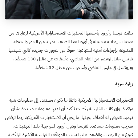
تلقت فرنسا وأوروبا بأجمعها التحذيرات الاستخباراتية الأمريكية لرعاياها من
هجمات إرهابية محتملة في أوروبا هذا الصيف، بمزيد من الحذر والحيطة
المتبوعة بإجراءات أمنية استباقية؛ خوفًا من تفجيرات جديدة كالتي شهدتها
باريس خلال نوفمبر من العام الماضي، وأسفرت عن مقتل 130 شخصًا،
وبروكسل في مارس الماضي وأسفرت عن مقتل 32 شخصًا.
زيارة سرية
التحذيرات الاستخباراتية الأمريكية دائمًا ما تكون مستندة إلى معلومات شبه
مؤكدة، وإن كانت الخارجية رفضت تأكيد أن لديها معلومات محددة بشأن
تهديد تتعرض له أهداف بعينها، ما يعني أن الاستخبارات الأمريكية ربما ترفض
تسريب معلومات مساعدة لفرنسا ودول أوروبا لمواجهة تلك التهديدات،
كنوع من الترهيب والضغط عليها بسبب المواقف الفرنسية الأخيرة الرافضة