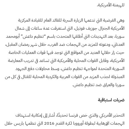
للهيمنة الأمريكية.
وهي الفرضية التي تدعمها الزيارة السرية للقائد العام للقيادة المركزية
الأمريكية الجنرال جوزيف فوتيل، التي استغرقت عدة ساعات إلى شمال
سوريا، بعد التهديدات التي أطلقها المتحدث باسم “تنظيم داعش” أبومحمد
العدناني، ودعوته للمزيد من الهجمات ضد الغرب، خلال شهر رمضان المقبل،
حيث زار خلالها العديد من المواقع التي توجد فيها قوات العمليات الخاصة
الأمريكية، وقابل القوات المحلية والأمريكية التي تساعد في تدريب المعارضة
السورية المتحدة لمواجهة تنظيم داعش، وسط محاولات دفع الجهود
المبذولة لجذب المزيد من القوات العربية والكردية المحلية للقتال في كل من
سوريا والعراق ضد تنظيم داعش.
ضربات استباقية
التحذير الأمريكي والذي خص فرنسا تحديدًا، أشار إلى إمكانية استهداف
الهجمات الإرهابية لبطولة أورووبا لكرة القدم 2016 التي تنظمها باريس خلال