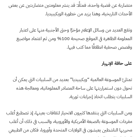
متضاربة عن قضية واحدة، فمثلًا: قد ينشر معلومتين متضاربتين عن بعض
الأحداث التاريخية، وهذا يزيد من خطورة الويكيبيديا.
وتقع العديد من وسائل الإعلام مؤخرًا وحتى الأجنبية منها على اعتبار
المعلومة الظاهرة في الموقع صحيحة 100% ومن ثم اعتماد مواضيع
وقصص صحفية انطلاقًا مما كتب فيها.
على حافة الإنهيار
تمتلئ الموسوعة العالمية “ويكيبيديا” بعديد من السلبيات التي يمكن أن
تحول دون استمراريتها على ساحة المصادر المعلوماتية، ومعالجة هذه
السلبيات يتطلب اتخاذ إجراءات ثورية.
ومن السلبيات التي ينتقدها كثيرون الانحياز لثقافات بعينها، إذ تصطبغ أغلب
مفردات الموسوعة بالصبغة الأمريكية والأوروبية، والسبب في ذلك أن أغلب
محرريها الناشطين يعيشون في الولايات المتحدة وأوروبا، فكان من الطبيعي