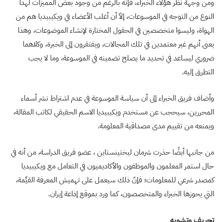
ومن وجهة نظر هؤلاء الخبراء، فإنه بالرغم من وجود بعض المميزات لهذا
النوع من التوجه في الموسوعات، إلاّ أن أغلب الأعضاء في ويكيبيديا هم من
الهواة، وليسوا متخصصين في الحقول المختارة لإنشاء الموضوعات، وهذا
يعنى أنهم غير معتمدين في تلك المجالات، ويفتقرون إلى الخبرة، وكلاهما
ضروري ليساعد في تحديد ما يصلح تضمينه في الموسوعة، وما لا يجب
التطرق إليه.
وأضاف فريق الخبراء إلى أن سياسة الموسوعة في عدم اشتراط نشر أسماء
المحررين، سيحجب عن مستخدم ويكيبيديا الاسم الحقيقي لكاتب المقالة،
ويمنعه من تقييم مدى مصداقية المعلومة.
من جانبها أيضًا حذرت شرمان ليختينستاين ، عضو فريق الدراسة، من أنه في
حال استمر المعلمون والموظفون والأكاديميون في التعامل مع ويكيبيديا
كمصدر شرعي للمعلومات؛ فإنّ ذلك سيعمل على تهميش المعرفة القيِّمة،
التي يحوزها الخبراء والمتخصصون، كما ورد بموقع إذاعة إيران.
تحريف وتشويه