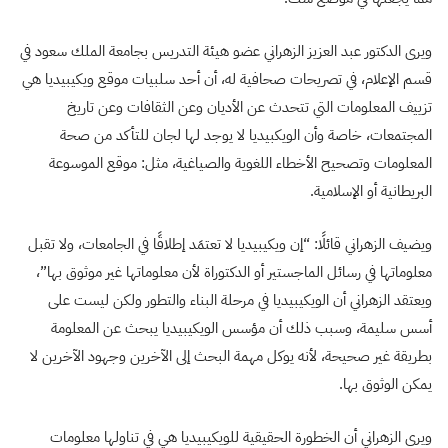
ويرى الدكتور عبد العزيز الزهراني عضو هيئة التدريس بجامعة الملك سعود في
قسم الإعلام، في تصريحات صحافية له، أن أحد سلبيات موقع ويكيبيديا هي
تزييف المعلومات التي تتحدث عن الأديان وعن الثقافات وعن تاريخ
المجتمعات، خاصة وأن الويكبيديا لا يوجد لها لجان للتأكد من صحة
المعلومات وتصحيح الأخطاء اللغوية والصياغية، مثل: موقع الموسوعة
البريطانية أو الإسلامية.
ويضيف الزهراني قائلًا: “إن ويكيبيديا لا تعتمَد إطلاقًا في الجامعات، ولا تقبل
معلوماتها في رسائل الماجستير أو الدكتوراة لأن معلوماتها غير موثوق بها”،
ويعتقد الزهراني أن الويكيبيديا في مرحلة البناء والتطور ولكن ليست على
أسس سليمة، وسبب ذلك أن مؤسس الويكيبيديا يبحث عن المعلومة
بطريقة غير صحيحة، لأنه يوكل مهمة البحث إلى الآخرين وجهود الآخرين لا
يمكن الوثوق بها.
ويرى الزهراني أن الخطورة الحقيقية للويكيبيديا هي في تناولها معلومات