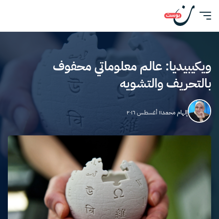
ويكيبيديا: عالم معلوماتي محفوف
بالتحريف والتشويه
إلهام محمد
١١ أغسطس ٢٠١٦