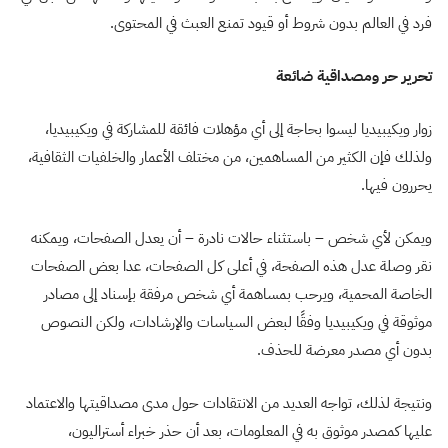
فرد في العالم بدون شروط أو قيود تمنع العبث في المحتوى.
تحرير حر ومصداقية ضائعة
زوار ويكيبيديا ليسوا بحاجة إلى أي مؤهلات فائقة للمشاركة في ويكيبيديا،
و‌لذلك فإن الكثير من المساهمين، من مختلف الأعمار والخلفيات الثقافية،
يحررون فيها.
ويمكن لأي شخص – باستثناء حالات نادرة – أن يعدل الصفحات، ويمكنه
نقر وصلة عدل هذه الصفحة، في أعلى كل الصفحات، عدا بعض الصفحات
الخاصة المحمية، ويرحب بمساهمة أي شخص مرفقة بإسناد إلى مصادر
موثوقة في ويكيبيديا وفقًا لبعض السياسات والإرشادات، ولكن النصوص
بدون أي مصدر معرضة للحذف.
ونتيجة لذلك، تواجه العديد من الانتقادات حول مدى مصداقيتها والاعتماد
عليها كمصدر موثوق به في المعلومات، بعد أن حذر خبراء أستراليون،