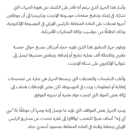
وأشار هذا الجهاز الذي يزعم أنه قادر على الكشف عن هوية الجهات التي
تشارك في إعداد وتنقيح صفحات موسوعة الإنترنت ويكيبيديا إلى أن موظفين
أجروا تعديلات على المادة المتعلقة بالرئيس الإيراني في الموسوعة الإلكترونية،
وذلك انطلاقًا من حواسيب وكالة المخابرات الأمريكية.
ويقوم جهاز التدقيق هذا الذي طوره خبراء أمريكان بمسح حوالي خمسة
ملايين وثلاثمائة ألف عملية تنقيح أو إضافة، ويتقصى مصدرها ليصل إلى
عنوانها الإلكتروني على شبكة الإنترنت.
وأغلب التنقيحات والتعديلات التي يرصدها الجهاز هي عبارة عن تصحيحات
إملائية أو لمعلومات وردت في الموسوعة، لكن بعض الإضافات هدفت إلى
إزالة بعض المواد التي اعتبرت مواد مضرة أو تشويه الموقع.
وسرد الجهاز بعض المواقف التي تؤيد ما توصل إليه ومنها أن موظفًا بالـ”سي
آي إيه” أضاف تعبيرًا للتعجب (واااااو) إلى فقرة تتحدث عن مشاريع الرئيس
الإيراني وخطط ولايته في المادة المتعلقة بمحمود أحمدي نجاد.