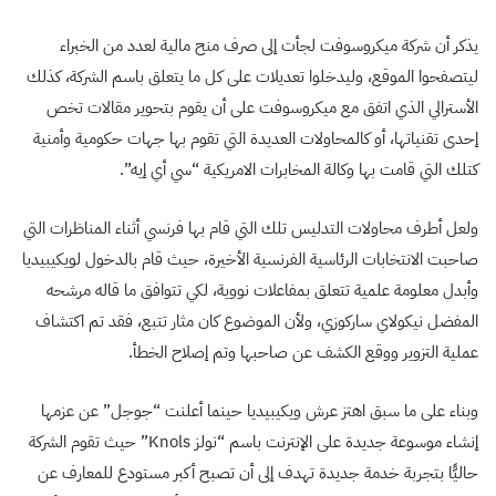
يذكر أن شركة ميكروسوفت لجأت إلى صرف منح مالية لعدد من الخبراء
ليتصفحوا الموقع، وليدخلوا تعديلات على كل ما يتعلق باسم الشركة، كذلك
الأسترالي الذي اتفق مع ميكروسوفت ‏على أن يقوم بتحوير مقالات تخص
إحدى تقنياتها، أو كالمحاولات العديدة التي تقوم بها جهات حكومية وأمنية
كتلك التي ‏قامت بها وكالة المخابرات الامريكية “سي أي إيه”.‏
ولعل أطرف محاولات التدليس تلك التي قام بها فرنسي أثناء المناظرات التي
صاحبت الانتخابات الرئاسية الفرنسية ‏الأخيرة، حيث قام بالدخول لويكيبيديا
وأبدل معلومة علمية تتعلق بمفاعلات نووية، لكي تتوافق ما قاله مرشحه
المفضل ‏نيكولاي ساركوزي، ولأن الموضوع كان مثار تتبع، فقد تم اكتشاف
عملية التزوير ووقع الكشف عن صاحبها وتم إصلاح الخطأ.
وبناء على ما سبق اهتز عرش ويكيبيديا حينما أعلنت “جوجل” عن عزمها
إنشاء موسوعة جديدة على الإنترنت باسم “نولز Knols” حيث تقوم الشركة
حاليًّا بتجربة خدمة جديدة تهدف إلى أن تصبح أكبر مستودع للمعارف عن