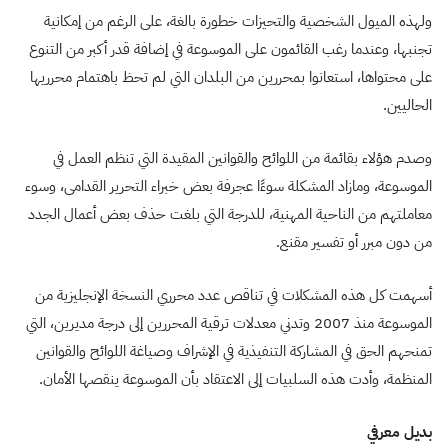
ولهذه الميول الشخصية والتحيزات خطورة بالغة، على الرغم من إمكانية
تجنبها، وعندما رغب القائمون على الموسوعة في إضافة قدر أكبر من التنوع
على محتواها، استعانوا بمحررين من البلدان التي لم تحظ باهتمام محرريها
الحاليين.
وصدم هؤلاء بقائمة من اللوائح والقوانين المقيدة التي تنظم العمل في
الموسوعة، ومازاد المشكلة سوءًا عجرفة بعض خبراء التحرير القدامى، وسوء
معاملتهم من الناحية المهنية، للدرجة التي بلغت حذف بعض أعمال الجدد
من دون مبرر أو تفسير مقنع.
أسهمت كل هذه المشكلات في تناقص عدد محرري النسخة الإنجليزية من
الموسوعة منذ 2007 وتدني معدلات ترقية المحررين إلى درجة مديرين، التي
تمنحهم الحق في المشاركة التنفيذية في الإشراف وصياغة اللوائح والقوانين
المنظمة، وأدت هذه السلبيات إلى الاعتقاد بأن الموسوعة ينقصها الأمان.
بديل معرفي