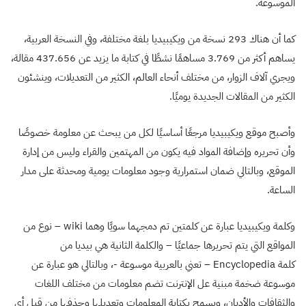
الموسوعة.
كما أن هناك 293 نسخة من ويكيبيديا بلغة مختلفة، وفي النسخة العربية،
يساهم أكثر من 3.769 مساهمًا نشطًا في كتابة ما يزيد عن 437.656 مقالة،
ويجري آلاف الزوار، من مختلف أنحاء العالم، الكثير من التعديلات، وينشئون
الكثير من المقالات الجديدة يوميًا.
وأصبح موقع ويكيبيديا مرجعًا أساسيًا لكل من يبحث عن معلومة خصوصًا
وأن تحريره وإضافة المواد فيه يكون من المهتمين والقراء وليس من إدارة
الموقع، وبالتالي ضمان استمرارية وجود معلومات يومية ومحدثة على مدار
الساعة.
وكلمة ويكيبيديا عبارة عن كلمتين تم دمجهما سويًا وهما wiki – نوع من
المواقع التي يتم تحريرها جماعيًا – والكلمة الثانية هي بيديا من
كلمة Encyclopedia – تعني بالعربية موسوعة -، وبالتالي هو عبارة عن
موسوعة ضخمة مبنية عل الإنترنت تضم معلومات من مختلف اللغات
والثقافات والأديان، ويسمح بكتابة المعلومات وتعديلها وحذفها من قبل أي