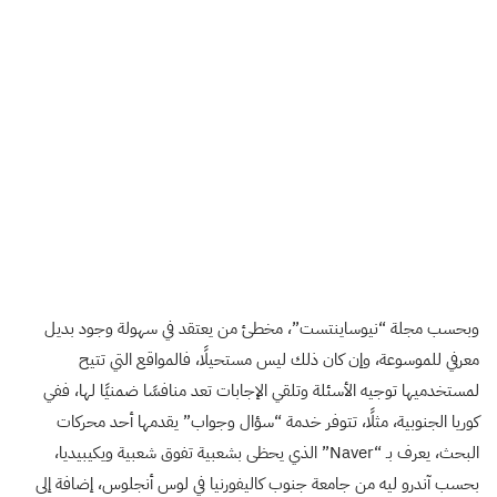
وبحسب مجلة “نيوساينتست”، مخطئ من يعتقد في سهولة وجود بديل
معرفي للموسوعة، وإن كان ذلك ليس مستحيلًا، فالمواقع التي تتيح
لمستخدميها توجيه الأسئلة وتلقي الإجابات تعد منافسًا ضمنيًا لها، ففي
كوريا الجنوبية، مثلًا، تتوفر خدمة “سؤال وجواب” يقدمها أحد محركات
البحث، يعرف بـ “Naver” الذي يحظى بشعبية تفوق شعبية ويكيبيديا،
بحسب آندرو ليه من جامعة جنوب كاليفورنيا في لوس أنجلوس، إضافة إلى