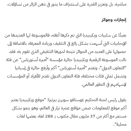
مباشرة، بل وتعزيز القدرة على استشراف ما يدور في ذهن الزائر من تساؤلات.
إنجازات وجوائز
بعيدًا عن سلبيات ويكيبيديا التي تم ذكرها أعلاه، فالموسوعة لها العديدها من
الإيجابيات التي أسهمت بشكل رائع في التثقيف وزيادة المعرفة، بالاضافة إلى
حصولها على العديد من الجوائز نتيجة لدورها التثقيفي الذي تقوم به، فقد
نالت الموسوعة الرقمية ويكيبيديا جائزة مؤسسة “أميرة أستورياس” عن فئة
“التعاون الدولي”، وتعتبر “أميرة أستورياس” أكبر وأرفع جائزة في إسبانيا
وتشمل ثماني فئات مختلفة، فئة التعاون الدولي تقدم للأفراد أو المؤسسات
لإسهامهم في التطور العالمي.
يقول رئيس لجنة التحكيم غوستافو سويريز بيرتيرا: “موقع ويكيبيديا يعتبر
أكبر موقع للمعلومات ضمن مواقع عشرة تزار في العالم، وهو ينمو بشكل
مستمر مع أكثر من 37 مليون مقال مكتوب بـ 288 لغة، بعضها لغات
محلية”.