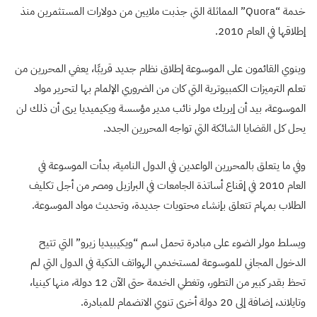
خدمة “Quora” المماثلة التي جذبت ملايين من دولارات المستثمرين منذ
إطلاقها في العام 2010.
وينوي القائمون على الموسوعة إطلاق نظام جديد قريبًا، يعفي المحررين من
تعلم الترميزات الكمبيوترية التي كان من الضروري الإلمام بها لتحرير مواد
الموسوعة، بيد أن إيريك مولر نائب مدير مؤسسة ويكيميديا يرى أن ذلك لن
يحل كل القضايا الشائكة التي تواجه المحررين الجدد.
وفي ما يتعلق بالمحررين الواعدين في الدول النامية، بدأت الموسوعة في
العام 2010 في إقناع أساتذة الجامعات في البرازيل ومصر من أجل تكليف
الطلاب بمهام تتعلق بإنشاء محتويات جديدة، وتحديث مواد الموسوعة.
ويسلط مولر الضوء على مبادرة تحمل اسم “ويكيبيديا زيرو” التي تتيح
الدخول المجاني للموسوعة لمستخدمي الهواتف الذكية في الدول التي لم
تحظ بقدر كبير من التطور، وتغطي الخدمة حتى الآن 12 دولة، منها كينيا،
وتايلاند، إضافة إلى 20 دولة أخرى تنوي الانضمام للمبادرة.