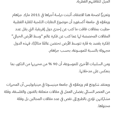
الميل لثقافتهم الفطرية.
وتعزيزًا لصحة هذا الاعتقاد، أثبتت دراسة أجراها في 2011 مارك جراهام
وزملاؤه في جامعة أكسفورد أن موضوع النفايات الثلجية للقارة القطبية
حظيت بمقالات فاقت ما كتب عن إحدى دول إفريقيا، التي يقل عدد
المقالات المخصصة لها عما كتب عن فكرة عالم “وسط الأرض الخيالي”
(فكرة يقصد به قارة تتوسط الأرض تحتضن عالمًا مثاليًا)، فهذه الدول
مجهولة بالنسبة للموسوعة، بحسب جراهام.
ومن السلبيات الأخرى للموسوعة، أن 90 % من محرريها من الذكور، بما
ينعكس على مدخلاتها.
ويعتقد شايونج لام وزملاؤه في جامعة مينيسوتا في مينيابوليس أن المحررات
من العنصر النسائي يفضلن العمل في مقالات متعلقة بالفنون والفلسفة، وقلة
مشاركتهن تؤدي بالطبع إلى نقص في عدد مقالات المجالين بل وقلة
محتواها.