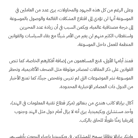
وعلى الرغم من كل هذه الجهود والمحاولات، يرى عدد من العاملين في
الموسوعة أنها لن تؤدي إلى اقتلاع المشكلات القائمة والوصول بالموسوعة
إلى درجة مصداقية عالمية، ويكمن السبب في أن زيادة عدد المحررين
واستقطاب الكثير منهم لن يغير من الأمر شيئًا مع بقاء السياسات والقوانين
المنظمة للعمل داخل الموسوعة.
فمنذ أيامها الأولى، مُنع المساهمون من إضافة أفكارهم الخاصة، كما تنص
القوانين على ذكر المقالات لمصادر موثوقة مثل الصحف الأكاديمية، وتحظر
الموسوعة نشر الموضوعات التي لم تدرس وتفحص جيدًا، كما تمنع الأخبار
من الدول ذات المصادر الإخبارية المحدودة.
آكال برابالا كاتب هندي من بنغالور (مركز قطاع تقنية المعلومات في الهند)،
وأحد مستشاري ويكيميديا، يرى أنه لا يزال أمام دول مثل الهند وجنوب
إفريقيا زمنًا طويلًا للحاق بالركب.
وابتكر برابالا نظامًا يسمح للمشاركين في ويكيبيديا بإجراء البحوث بأنفسهم،