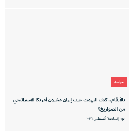
سياسة
بالأرقام.. كيف التهمت حرب إيران مخزون أمريكا الاستراتيجي
من الصواريخ؟
نون إنسايت
٦ أغسطس ٢٠٢٦