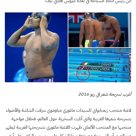
ابن رئيس اتحاد السباحة في بلاده كيروس هايتي نيف.
أغرب تسريحة شعر في ريو 2016
لاعبة منتخب زيمبابواي للسيدات ماغوري مياوموي سرقت الشاشة والأضواء
بتسريحة شعرها الغريبة والتي أثارت السخرية حول العالم، فخلال مواجهة
منتخبها مع المنتخب الألماني ظهرت اللاعبة ماغوري بتسريحتها الغريبة ليظهر
من الصور أن التسريحة مصنوعة بهذا الشكل وليس بسبب الركض على أرض