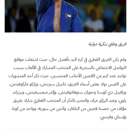
فريق وطني بنكهة دولية
ولم يكن الفريق القطري في كرة اليد بأفضل حال، حيث اشتعلت مواقع
التواصل الاجتماعي بالسخرية على المنتخب المشارك في الألعاب بسبب
تواجد عدد كبير من اللاعبين الأجانب المجنسين، حيث ذكر أحد المنشورات
على الفيس بوك بعض أسماء الفريق، دانييل سيزيتش، وزاركو ماركوفيتش،
ورافييل دي كوستا وجوران ستوهانوفيتش، وإلدر ميمسيفيتش، وبرتراند
راوني، وعبد الرزاق مراد، والجدير بالذكر أن المنتخب القطري شارك بفريق
مؤلف من خمسة لاعبين من البلقان، واثنين من سورية، وواحد من كوبا،
وإسباني وفرنسي.