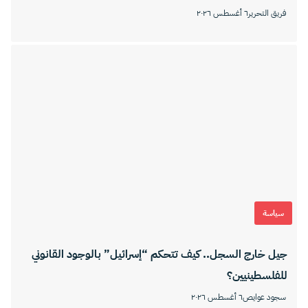
فريق التحرير
٦ أغسطس ٢٠٢٦
سياسة
جيل خارج السجل.. كيف تتحكم “إسرائيل” بالوجود القانوني
للفلسطينيين؟
سجود عوايص
٦ أغسطس ٢٠٢٦