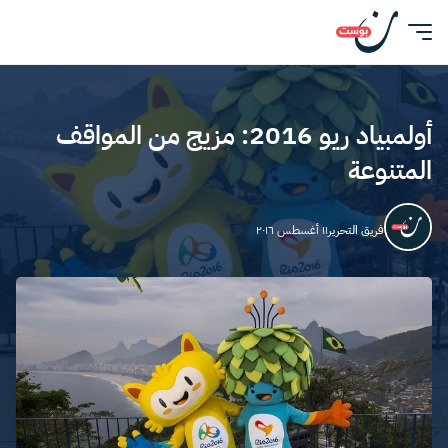
أولمبياد ريو 2016: مزيج من المواقف
المتنوعة
فريق التحرير
١١ أغسطس ٢٠١٦