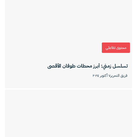
محتوى تفاعلي
تسلسل زمني: أبرز محطات طوفان الأقصى
فريق التحرير
٧ أكتوبر ٢٠٢٤