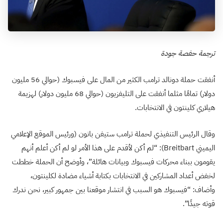
ترجمة حفصة جودة
أنفقت حملة دونالد ترامب الكثير من المال على فيسبوك (حوالي 56 مليون
دولار) تمامًا مثلما أنفقت على التليفزيون (حوالي 68 مليون دولار) لهزيمة
هيلاري كلينتون في الانتخابات.
وقال الرئيس التنفيذي لحملة ترامب ستيفن بانون (ورئيس الموقع الإعلامي
اليميني Breitbart): “لم أكن لأقدم على هذا الأمر لو لم أكن أعلم أنهم
يقومون ببناء محركات فيسبوك وبيانات هائلة”، وأوضح أن الحملة خططت
لخفض أعداد المشاركين في الانتخابات بكتابة أشياء مضادة لكلينتون،
وأضاف: “فيسبوك هو السبب في انتشار موقعنا بين جمهور كبير، نحن ندرك
قوته جيدًا”.