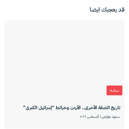
قد يعجبك ايضا
سياسة
تاريخ الضفة الأخرى.. الأردن وخرائط “إسرائيل الكبرى”
سجود عوايص
١٠ أغسطس ٢٠٢٦