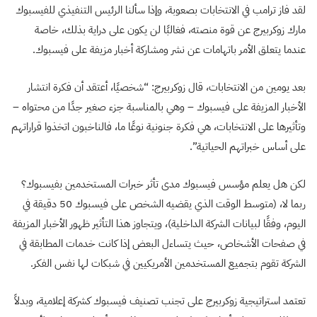
لقد فاز ترامب في الانتخابات بصعوبة، وإذا سألنا الرئيس التنفيذي للفيسبوك
مارك زوكربيرج عن قوة منصته، فغالبًا لن يكون على دراية بذلك، خاصة
عندما يتعلق الأمر باتهامات عن نشر ومشاركة أخبار مزيفة على فيسبوك.
بعد يومين من الانتخابات، قال زوكربيرج: “شخصيًا، أعتقد أن فكرة انتشار
الأخبار المزيفة على فيسبوك – وهي بالمناسبة جزء صغير جدًا من محتواه –
وتأثيرها على الانتخابات، هي فكرة جنونية نوعًا ما، فالناخبون اتخذوا قراراتهم
على أساس خبراتهم الحياتية”.
لكن هل يعلم مؤسس فيسبوك مدى تأثر خبرات المستخدمين بفيسبوك؟
ربما لا، (متوسط الوقت الذي يقضيه الشخص على فيسبوك 50 دقيقة في
اليوم، وفقًا لبيانات الشركة الداخلية)، ويتجاوز هذا التأثير ظهور الأخبار المزيفة
في صفحات الأشخاص، حيث يتساءل البعض إذا كانت خدمات المطابقة في
الشركة تقوم بتجميع المستخدمين الأمريكيين في شبكات لها نفس الفكر.
تعتمد استراتيجية زوكربيرج على تجنب تصنيف فيسبوك كشركة إعلامية، وبدلاً