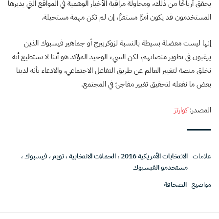
يحقق أرباحًا من ذلك، ومحاولة مراقبة الأخبار الوهمية في المواقع التي يديرها
المستخدمون قد يكون أمرًا مستفزًا، إن لم تكن مهمة مستحيلة.
إنها ليست معضلة بسيطة بالنسبة لزوكربيرج أو جماهير فيسبوك الذين
يرغبون في تطوير منصاتهم، لكن الشيء الوحيد المؤكد هو أننا لا نستطيع أنه
نخلق منصة لتغيير العالم عن طريق التفاعل الاجتماعي، والادعاء بأنه لدينا
بعض ما نفعله لتحقيق تغيير مفاجئ في المجتمع.
المصدر:
كوارتز
علامات
الانتخابات الأمريكية 2016
،
الحملات الانتخابية
،
تويتر
،
فيسبوك
،
مستخدمو الفيسبوك
مواضيع
الصحافة