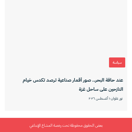
سياسة
عند حافة البحر.. صور أقمار صناعية ترصد تكدس خيام
النازحين على ساحل غزة
نور علوان
١٠ أغسطس ٢٠٢٦
بعض الحقوق محفوظة تحت رخصة المشاع الإبداعي