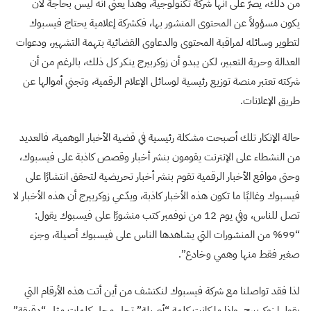
من ذلك، يصرّ على أنها شركة تكنولوجية، وهذا يعني أنه ليس بحاجة لأن
يكون مسؤولاً عن المحتوى المنشور بها، فكشركة إعلامية يحتاج فيسبوك
لتطوير وسائله لمراقبة المحتوى والدعاوى القضائية بتهمة التشهير، ودعوات
العدالة وحرية التعبير، لكن يبدو أن زوكربيرج ينكر كل ذلك، بالرغم من أن
شركته تعتبر منصة توزيع رئيسية لوسائل الإعلام الرقمية، وتجني أموالها عن
طريق الإعلانات.
حالة الإنكار تلك أصبحت مشكلة رئيسية في قضية الأخبار الوهمية، فالعديد
من النشطاء على الإنترنت يقومون بنشر أخبار وقصص كاذبة على فيسبوك،
وحتى مواقع الأخبار الرقمية تقوم بنشر أخبار تحريضية لتحقق انتشارًا على
فيسبوك وغالبًا ما تكون هذه الأخبار كاذبة، ويدّعي زوكربيرج أن هذه الأخبار لا
تصل للناس، وفي يوم 12 من نوفمبر كتب منشورًا على فيسبوك يقول:
“99% من المنشورات التي يشاهدها الناس على فيسبوك أصيلة، وجزء
صغير فقط منها وهمي وخادع”.
لذا فقد تواصلنا مع شركة فيسبوك لنكتشف من أين أتت هذه الأرقام التي
يقولها زوكربيرج، وإذا ما كانت كلمة “أصيلة” تحل محل كلمات مثل “دقيقة”