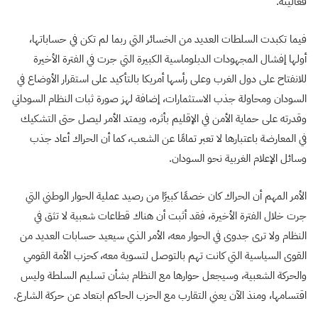
فعاليته
.
فيما تكبدت السلطات العديد من الخسائر التي ربما لم تكن في حساباتها،
أولها إفشال المجهودات الدبلوماسية الكبيرة التي جرت في الفترة الأخيرة
للانفتاح على دول الغرب وعلى رأسها أمريكا بالتأكيد على استقرار الأوضاع في
السودان ومحاولة جذب الاستثمارات، إضافة لهز صورة ثبات النظام السوداني
وقدرته على حماية الأمن في الإقليم بأثره، ويمتد الأمر ليصل حتى التشكيك
في المعارضة باعتبارها لا تعبر تمامًا عن الشعب، كما أن الحراك أعاد جذب
وسائل الإعلام الغربية نحو السودان
.
الأمر المهم أن الحراك كان خصمًا كبيرًا من رصيد عملية الحوار الوطني التي
جرت خلال الفترة الأخيرة، فقد أثبت أن هناك قطاعات شعبية لا تثق في
النظام ولا ترى جدوى في الحوار معه، الأمر الذي سيعيد حسابات العديد من
القوى السياسية التي كانت تهم بالتوصل لتسوية معه، كحزب الأمة القومي
والحركة الشعبية، وسيجعل حوارها مع النظام بشأن تسليم السلطة وليس
اقتسامها، ومنذ الآن يعني التقارب مع الحزب الحاكم ابتعاد عن حركة الشارع
.