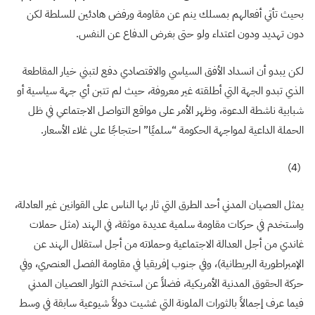
بحيث تأتي أفعالهم بمسلك ينم عن مقاومة ورفض هادئين للسلطة لكن
دون تهديد ودون اعتداء ولو حتى بغرض الدفاع عن النفس
.
لكن يبدو أن انسداد الأفق السياسي والاقتصادي دفع لتبني خيار المقاطعة
الذي تبدو الجهة التي أطلقته غير معروفة، حيث لم تتبن أي جهة سياسية أو
شبابية ناشطة الدعوة، وظهر الأمر على مواقع التواصل الاجتماعي في ظل
الحملة الداعية لمواجهة الحكومة “سلميًا” احتجاجًا على غلاء الأسعار
.
(4)
يمثل العصيان المدني أحد الطرق التي ثار بها الناس على القوانين غير العادلة،
واستخدم في حركات مقاومة سلمية عديدة موثقة، في الهند (مثل حملات
غاندي من أجل العدالة الاجتماعية وحملاته من أجل استقلال الهند عن
الإمبراطورية البريطانية)، وفي جنوب إفريقيا في مقاومة الفصل العنصري، وفي
حركة الحقوق المدنية الأمريكية، فضلاً عن استخدم الثوار العصيان المدني
فيما عرف إجمالاً بالثورات الملونة التي غشيت دولاً شيوعية سابقة في وسط