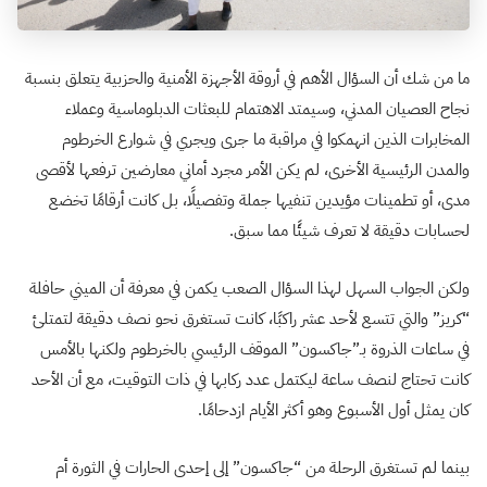
ما من شك أن السؤال الأهم في أروقة الأجهزة الأمنية والحزبية يتعلق بنسبة
نجاح العصيان المدني، وسيمتد الاهتمام للبعثات الدبلوماسية وعملاء
المخابرات الذين انهمكوا في مراقبة ما جرى ويجري في شوارع الخرطوم
والمدن الرئيسية الأخرى، لم يكن الأمر مجرد أماني معارضين ترفعها لأقصى
مدى، أو تطمينات مؤيدين تنفيها جملة وتفصيلًا، بل كانت أرقامًا تخضع
لحسابات دقيقة لا تعرف شيئًا مما سبق
.
ولكن الجواب السهل لهذا السؤال الصعب يكمن في معرفة أن الميني حافلة
“كريز” والتي تتسع لأحد عشر راكبًا، كانت تستغرق نحو نصف دقيقة لتمتلئ
في ساعات الذروة بـ”جاكسون” الموقف الرئيسي بالخرطوم ولكنها بالأمس
كانت تحتاج لنصف ساعة ليكتمل عدد ركابها في ذات التوقيت، مع أن الأحد
كان يمثل أول الأسبوع وهو أكثر الأيام ازدحامًا
.
بينما لم تستغرق الرحلة من “جاكسون” إلى إحدى الحارات في الثورة أم