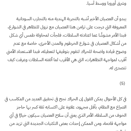
وشرق أوروبا ووسط آسيا
.
يبدو أن العصيان الأخير أشبه بالتجربة الهندية منه بالتجارب السودانية
المعروفة التي درجت على تزامن هذا العصيان مع نزول للتظاهر في الشوارع،
فبدا الأمر مشوشًا عما اعتادته السلطات، فلجأت لمحاولة طمس أي شكل
من أشكال العصيان في شوارع الخرطوم والمدن الأخرى، خاصة مع عدم
وضوح قيادة واضحة للحراك لتقوم بتوقيفها لتعطيله، فبدا الاستعداد الأمني
أقرب لمواجهة التظاهرات، التي هي الأقرب لما ألفته السلطات وعرفت كيف
تتصدى له
.
(5)
في كل الأحوال يمكن القول إن الحراك نجح في تحقيق العديد من المكاسب في
الصراع مع النظام، بأقل مجهود، علاوة على اكتسابه ثقة كسر بها حاجز
الخوف من السلطة، الأمر الذي يعني أن سلاح العصيان سيكون خيارًا في أي
مواجهة قادمة، ومن الممكن إحداث بعض التكتيات الجديدة التي تزيد من