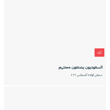
آراء
السعوديون يصنعون محنتهم
ستيفن كوك
٧ أغسطس ٢٠٢٦