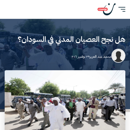
هل نجح العصيان المدني في السودان؟
محمد عبد العزيز
٢٩ نوفمبر ٢٠١٦