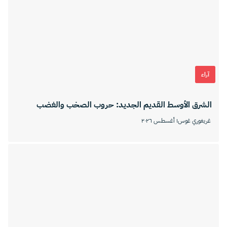
آراء
الشرق الأوسط القديم الجديد: حروب الصخب والغضب
غريغوري غوس
١ أغسطس ٢٠٢٦