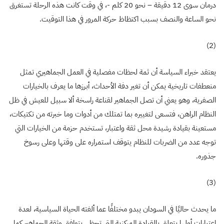
درمان سوى 12 دقيقة – نحو 20 كلم -، في وقت كانت هذه الرحلة تستغرق
نحو الساعة والنصف بسبب اكتظاظ حركة المرور في هذا التوقيت
.
(2)
يعتقد خبراء السياسة أن ثمة لحظات مفصلية في العمل الجماهيري تمثل
منعطفات تاريخية يمكن أن تغير دفة الأحداث، أبرزها ما يعرف بالخيارات
الصفرية، وهو يعني أن تصل الجماهير لقناعة راسخة ألا سبيل للعيش في ظل
النظام الراهن، فتسعى لتغييره بما تمتلك من أدوات وما خبرته من تكتيكات،
مستعينة بقيادة رشيدة محل ثقة واعتبار، تستخدم حزمة من الخيارات التي
توجه عدد من الضربات للنظام يتوقف استمراره على وقتها وعلى رسوخ
جذوره
.
(3)
ما يحدث حاليًا في السودان يبدو مختلفًا عما ألفته الحياة السياسية، لعدة
اعتبارات أولها يتعلق بالقيادة المركزية التي تحظى بتوافق وثقة الجماهير كما