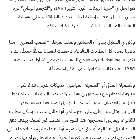
هو الحل في “جبهة الهيئات” ثورة أكتوبر 1964، و”التجمع الوطني” ثورة
مارس – أبريل 1985، إضافة لغياب قيادات الطبقة الوسطى وفعالية
النقابات التي باتت حاليًا تحت سيطرة النظام الحاكم
.
ولكن في المقابل يبدو أن الجماهير وصلت لمرحلة “الغضب الصفري”، مما
دفعها لتجاوز كل النظريات المألوفة، فاختطت لنفسها طريقًا جديدًا، قد لا
يكون مألوفًا لقطاعات واسعة من الشعب خاصة من نشأوا بعد انتفاضة
1985، حيث كانت التظاهرات هي الأكثر استخدامًا
.
وللعصيان المدني أو “العصيان المواطني” تكتيكات تدرس، قد لا تكون
معروفة لمعظم من ينشطون في هذا الحراك، فعند اللجوء لاستخدام نمط
فعال من العصيان المدني قد يتم اللجوء إلى المخالفة العمدية لبعض
القوانين، مثل سد الطرق على نحو سلمي أو احتلال منشآت بشكل مخالف
للقانون، ويمارس المحتجون هذا النوع من الشغب غير العنيف بهدف دفع
السلطات إلى اعتقالهم أو حتى مهاجمتهم أو الاعتداء عليهم، وعادة ما يتلقى
المحتجون تدريبات مسبقة على كيفية التصرف عند اعتقالهم أو مهاجمتهم