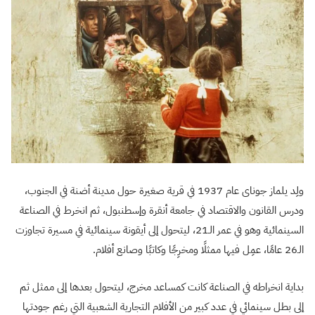
ولِد يلماز جوناى عام 1937 في قرية صغيرة حول مدينة أضنة في الجنوب،
ودرس القانون والاقتصاد في جامعة أنقرة وإسطنبول، ثم انخرط في الصناعة
السينمائية وهو في عمر الـ21، ليتحول إلى أيقونة سينمائية في مسيرة تجاوزت
الـ26 عامًا، عمِل فيها ممثلًا ومخرِجًا وكاتبًا وصانع أفلام.
بداية انخراطه في الصناعة كانت كمساعد مخرج، ليتحول بعدها إلى ممثل ثم
إلى بطل سينمائي في عدد كبير من الأفلام التجارية الشعبية التي رغم جودتها