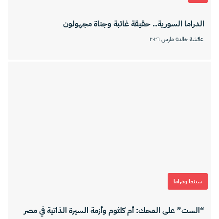
الدراما السورية.. حقيقة غائبة وجناة مجهولون
عائشة خالد
٥ مارس ٢٠٢٦
سينما ودراما
“الست” على المحك: أم كلثوم وأزمة السيرة الذاتية في مصر