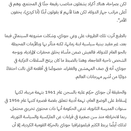
لكن بصراحة، هناك أكراد يشغلون مناصب رفيعة جدًا في المجتمع، وهم في
أعلى مراتب جهاز الدولة، لكن هذا لأنهم لا يقولون أبدًا (أنا كردي)، يخفون
الأمر”.
بالطبع أثرت تلك الظروف على وعي جوناي، وشكلت مشروعه السينمائي فيما
بعد، غير مقيد ببنية سياسية ابنة زمانها، لكنه متأثر بها وبالأزمات المحيطة
بالجو العام للدولة، فالعيش ضمن مأساة يخلق محفزات لاإرادية، ويوجه
الشخص ناحية الفاجعة، وهذا بالضبط ما كان يزعج السلطات التركية في
جوناى، أنه في صف المهمشين والفقراء، خصوصًا في أفلامه التي نالت احتفاءً
دوليًا من أشهر مهرجانات العالم.
والحقيقة أن جوناى حكِم عليه بالسجن عام 1961 بتهمة مريبة، لكنها
إسقاط على الوضع العام، تهمة أدبية تتعلق بقصة قصيرة كتبها عام 1956 في
سنوات المدرسة الثانوية، تدعي الحكومة أنها ذات محتوى تخريبي محتمل،
ربما لانخراطه منذ سن صغيرة في قراءات عن الماركسية والسياسة الثورية،
لذلك أيضًا يربط الكثير فيلموغرافيا جوناى بالحركة القومية الكردية، إلا أن