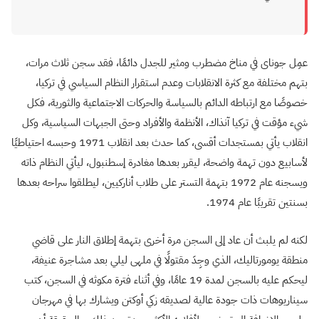
عمِل جوناى في مناخ مضطرب ومثير للجدل دائمًا، فقد سجن ثلاث مرات،
بتهم مختلفة مع كثرة الانقلابات وعدم استقرار النظام السياسي في تركيا،
خصوصًا مع ارتباطه الدائم بالسياسة والحركات الاجتماعية والثورية، فكل
شيء مؤقت في تركيا آنذاك، الأنظمة والأفراد وحتى الجبهات السياسية، وكل
انقلاب يأتي بمستجدات أقسى، كما حدث بعد انقلاب 1971 وحبسه احتياطيًا
لأسابيع دون تهمة واضحة، ليقرر بعدها مغادرة إسطنبول، ليأتي النظام ذاته
ويسجنه عام 1972 بتهمة التستر على طلاب أناركيين، ليطلقوا سراحه بعدها
بسنتين تقريبًا عام 1974.
لكنه لم يلبث أن عاد إلى السجن مرة أخرى بتهمة إطلاق النار على قاضي
منطقة يومورتاليك، الذي وجِدَ مقتولًا في ملهى ليلي بعد مشاجرة عنيفة،
ليحكم عليه بالسجن لمدة 19 عامًا، وفي أثناء فترة مكوثه في السجن، كتب
سيناريوهات ذات جودة عالية لصديقه زكي أوكتن ويشارك بها في مهرجان