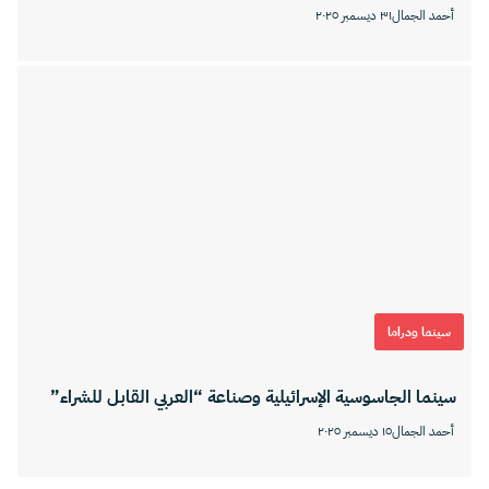
أحمد الجمال
٣١ ديسمبر ٢٠٢٥
سينما ودراما
سينما الجاسوسية الإسرائيلية وصناعة “العربي القابل للشراء”
أحمد الجمال
١٥ ديسمبر ٢٠٢٥