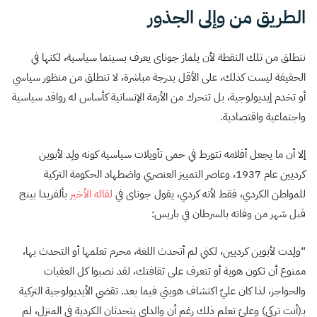
الطريق من وإلى الجذور
ننطلق من تلك النقطة لأن يلماز جوناى يعرف بسينما سياسية، لكنها في
الحقيقة ليست كذلك، على الأقل بدرجة مباشرة، لا تنطلق من منظور سياسي
أو تخدم إيديولوجية، بل تتحرك من الأزمة الإنسانية كأساس له روافد سياسية
واجتماعية واقتصادية.
إلا أن ما يجعل أفلامه تتورط في حمى تأويلات سياسية كونه ولِد لأبوين
كرديين عام 1937، وعاصر التمييز العنصري واضطهاد الحكومة التركية
للمواطن الكردي، فقط لأنه كردي، يقول جوناى في
لقائه الأخير
بألفريدا بينج
قبل شهر من وفاته بالسرطان في باريس:
“ولِدت لأبوين كرديين، لكني لم أتحدث اللغة، محرم تعلمها أو التحدث بها،
ممنوع أن تكون هوية أو تتعرف على ثقافتك، لقد نصبوا كل العقبات
والحواجز، لذا كان عليّ اكتشاف هويتي فيما بعد. تقضي الأيديولوجية التركية
بـ(أنت تركي) وعليّ تعلم ذلك رغم أن والداي يتحدثان الكردية في المنزل، لم