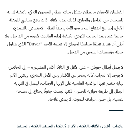
الفيلمان الأخيران مرتبطان بشكل مباشر بنظام السجون التركي، وكيفية إدارته
للسجون من الداخل والخارج، لذلك تبدو الأفلام ذات وقع سياسي للوهلة
الأولى، إنما مع اندفاع السرد نحو الأمام، يبدأ النظام الاجتماعي بالتصدع،
خاصة عند رصد الجانب الكردي، وكيفية إدارة العائلات لأموره من الداخل، ولا
أظن أن هناك فيلمًا سياسيًا لجوناى إلا فيلمه الأخير “Duvar” الذي يتناول
خلاله مؤسسات السجن من الدخل.
لا يصل أبطال جوناى – على الأقل في الثلاثة أفلام المشهورة – إلى الخلاص،
لا يوجد إلا السراب، كأنه يسخر من الأقدار ومن الأمل البشري، وينتهي الأمر
نهاية تنتصر فيها الواقعية القاسية على الإيهام الجذاب، ليصل في النهاية
البطل إلى طريقة موازية للجنون، لكنها ليست جنونًا يحتاج إلى مصحة
نفسية، بل جنون مرادف للموت، لا يمكن علاجه.
علامات
أفلام
،
الأفلام التركية
،
الأكراد في تركيا
،
السينما التركية
،
السينما