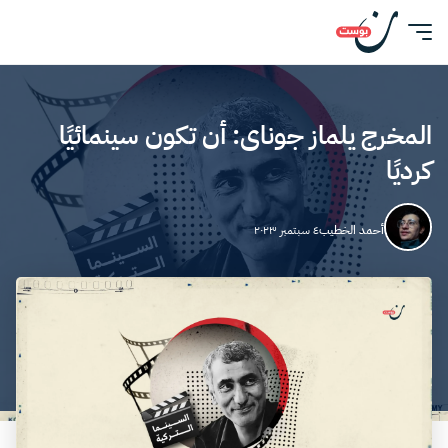
المخرج يلماز جوناى: أن تكون سينمائيًا
كرديًا
أحمد الخطيب
٤ سبتمبر ٢٠٢٣