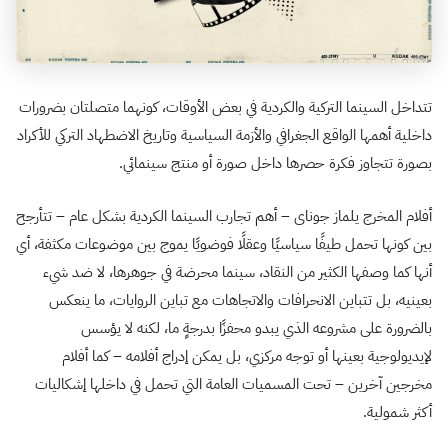
تتداخل السينما التركية والكردية في بعض الأوقات، كونهما متصلتان بضرورات
داخلية أهمها الواقع الجغرافي والأزمة السياسية وتاريخ الاضطهاد التركي للأكراد
بصورة تتجاوز فكرة حصرها داخل صورة أو منتج سينمائي.
أفلام المخرج يلماز جوناى – أهم تجارب السينما الكردية بشكل عام – تتأرجح
بين كونها تحمل طيفًا سياسيًا وعقلًا فوضويًا يموج بين موضوعات مكثفة، أي
أنها كما وصفها الكثير من النقاد، سينما محرضة في جوهرها، لا ضد شيء
بعينيه، بل تتباين الانحرافات والاتجاهات مع تباين الروايات، ما ينعكس
بالضرورة على مشروعه الذي يبدو محفزًا بدرجةٍ ما، لكنه لا يؤسس
لإيديولوجية بعينها أو توجه مركزي، بل يمكن إدراج أفلامه – كما أفلام
مخرجين آخرين – تحت المسميات العامة التي تحمل في داخلها إشكاليات
أكثر شمولية.