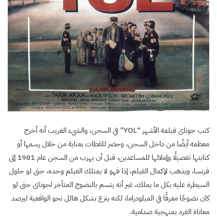
كتب جوناى فيلمه الأشهر “YOL” في السجن، والشيء الغريب أنه أخرج
معظمه أيضًا من داخل السجن، وحضر للقطات بعناية من خلال رسمها أو
كتابتها تفصيلًا وإملائها للمساعدين، قبل أن يهرب من السجن عام 1981 إلى
فرنسا، ويذهب لإكمال الفيلم، إذا فهو لا يمتلك الفيلم وحده، حتى لو حاول
السيطرة عليه بكل ما يملك، غير أنه يتسم بالنضوج المتأخر لجوناى حتى لو
كان نضوجًا مغرقًا في الميلودراما، لكنه ينزع بشكل هائل نحو الواقعية ليرصد
معاناة الفرد بمنهجية صدامية.