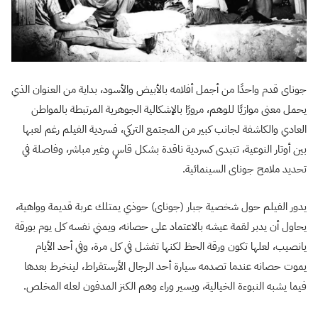
جوناى قدم واحدًا من أجمل أفلامه بالأبيض والأسود، بداية من العنوان الذي
يحمل معنى موازيًا للوهم، مرورًا بالإشكالية الجوهرية المرتبطة بالمواطن
العادي والكاشفة لجانب كبير من المجتمع التركي، فسردية الفيلم رغم لعبها
بين أوتار النوعية، تتبدى كسردية ناقدة بشكل قاسٍ وغير مباشر، وفاصلة في
تحديد ملامح جوناى السينمائية.
يدور الفيلم حول شخصية جبار (جوناى) حوذي يمتلك عربة قديمة وواهية،
يحاول أن يدبر لقمة عيشه بالاعتماد على حصانه، ويمني نفسه كل يوم بورقة
يانصيب، لعلها تكون ورقة الحظ لكنها تفشل في كل مرة، وفي أحد الأيام
يموت حصانه عندما تصدمه سيارة أحد الرجال الأرستقراط، لينخرط بعدها
فيما يشبه النبوءة الخيالية، ويسير وراء وهم الكنز المدفون لعله المخلص.