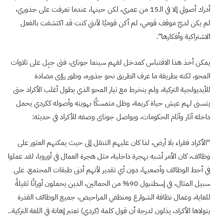
أدرك أصولي إلا في الـ15 من عمري، لكن حينها، عندما تعرفت على جذوري،
لم يكن لديّ موقف قومي، لم أكن قوميًا لأنني كنت قد اكتشفت بالفعل
الاشتراكية وأفكارها”.
يمكن أخذ هذا الاقتباس كمدخل لفهم سينما جوناى، فتى جبِل على تلاوات
المحو، لكنه بطريقة ما عرف الطريق نحو جذوره، وطور رؤى مضادة
للأيديولجية التركية، ولم ينخرط مع تيار المحو الذي يطول أغلب الأكراد حتى
يتسنى لهم عيش حياة كريمة، وظل متمسكًا بهويته وأصوله ككردي يحمل
داخله آثار وآثام الحكومات، ويواصل جوناى وصفه للأكراد في حديثه:
“الأكراد فقراء بلا أرض، لذا كان عليهم التنقل إلى حيث يمكنهم العثور على
وظائف، كان الأمر أشبه بهجرة داخلية، مثل هجرة العمال في أوروبا، لقد عملوا
في أحط الوظائف وأصعبها، دون أي تقدير لأنهم أدنى طبقات المجتمع. على
سبيل المثال، في إسطنبول 90% من الحمالين، الذين يحملون أوزانًا ثقيلةً
للغاية، وعمال نظافة الشوارع ومنظفي المراحيض، جميع الوظائف القذرة
يتولاها الأكراد، يذلون لدرجة أن قول كلمة (كردي) تعتبر إهانة في اللغة التركية..