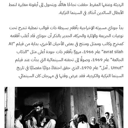
الرديئة وعنفها المفرط حققت نجاحًا هائلًا، ويتحول إلى أيقونة مغايرة لنمط
الأبطال السائدين آنذاك في السينما التركية.
بدأ جوناي مسيرته الإخراجية بأفلام بسيطة ذات قوالب نمطية تندرج تحت
نوعيات الجريمة والإثارة والحركة، الجدير بالذكر أن جوناى قاد أغلب أفلامه
كمخرِج وكاتب وممثل ومنتج في بعض الأحيان الأخرى، بداية من فيلم “At
avrat silah” عام 1966، مرورًا بأفلام ذات جودة أعلى مثل “الذئاب
الجائعة” عام 1969، وصولًا إلى تحفته السينمائية التي بدأت عند فيلم
“Umut ــ أمل” عام 1970، الذي حقق احتفاءً دوليًا مفصليًا في تاريخ
السينما التركية والكردية، فقد عرض وقتها في مهرجان كان السينمائي.