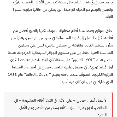
يرصد جوناى في هذا الفيلم حال طبقة كبيرة من الأكراد والشعب التركي،
والتصبر بالوهم هو الحيلة الوحيدة التي يمكن من خلالها مراوغة قسوة
الأيام.
حقق جوناي بعدها عدة أفلام متفاوتة الجودة، لكنها بالطبع أفضل من
أفلامه الأولى، ليصل إلى ذروته السينمائية في تجربتين ملهمتين، رفعوا من
شأن السينما الكردية والتركية إلى مستوى عالمي، ليس على مستوى
المنافسة الفنية فقط، بل على مستوى الجوائز السينمائية المرموقة، عندما
حصل فيلم “YOL ـ الطريق” على سعفة كان الذهبية عام 1982، ليكون
أول فيلم كردي/تركي يحصل عليها، ليتحول جوناى إلى أحد رواد السينما
التركية/الكردية، خصوصًا عندما لحقه بفيلم “Duvar ــ الحائط” عام 1983
الذي شارك في مهرجان كان مرة أخرى.
لا يصل أبطال جوناى – على الأقل في الثلاثة أفلام المشهورة – إلى
الخلاص، لا يوجد إلا السراب، كأنه يسخر من الأقدار ومن الأمل
البشري