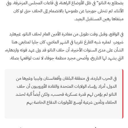
يضطلع به الناتو” في ظل الأوضاع الراهنة، في قاعات المجلس المزخرفة. وفي
الأثناء، لم تتخلى جورجيا عن طموحها بالانضمام إلى الحلف حتى لو كان
مبتغاها رهين المستقبل البعيد
.
في الواقع، وقبل وقت طويل من مغادرة الأمين العام لحلف الناتو، غيرهارد
شرودر، لمقره شبه الفارغ تقريبا في الشهر الماضي، كان جليا لمتابعي هذا
الشأن على مدى السنوات الأخيرة، أن حلف الناتو قد ولى عهد قوته وازدهاره،
التي يشهد لها التاريخ، وأضحى مجرد منظمة جوفاء لا تمت لواقعها بصلة.
في الحرب الباردة، في منطقة البلقان وأفغانستان وليبيا وغيرها من
الدول، أدرك رؤساء الولايات المتحدة والقادة الأوروبيون أن حلف
الناتو لم يؤمن لهم قدرة عسكرية فحسب، ولكن أيضاً آلية لحشد
الحلفاء وتأمين شرعية أوسع للأولويات الدفاع الخاصة بهم