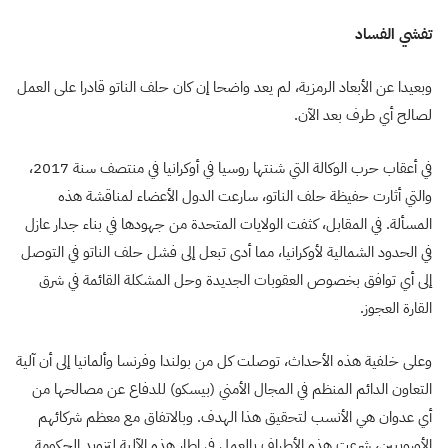
تفشي الفساد
وبعيدا عن الأبعاد الرمزية، لم يعد واضحا إن كان حلف الناتو قادرا على العمل
لصالح أي طرف بعد الآن
.
في أعقاب حرب الوكالة التي شنتها روسيا في أوكرانيا في منتصف سنة 2017،
والتي أثارت حفيظة حلف الناتو، سارعت الدول الأعضاء لمناقشة هذه
المسألة. في المقابل، كثفت الولايات المتحدة من جهودها في بناء جدار عازل
في الحدود الشمالية لأوكرانيا، مما أدى تبعل إلى فشل حلف الناتو في التوصل
إلى أي توافق بخصوص العقوبات الجديدة وحل المشكلة القائمة في شرق
القارة العجوز
.
وعلى خلفية هذه الأحداث، توصلت كل من بولندا وفرنسا وألمانيا إلى أن آلية
التعاون الدائم المنظم في المجال الأمني (بيسكو) للدفاع عن مصالحها من
أي عدوان هي الأنسب لتحقيق هذا الهدف. وبالاتفاق مع معظم شركائهم
الأوروبيين، شرعت هذه الأطراف بالعمل في إطار هذه الآلية لتزويد الحكومة