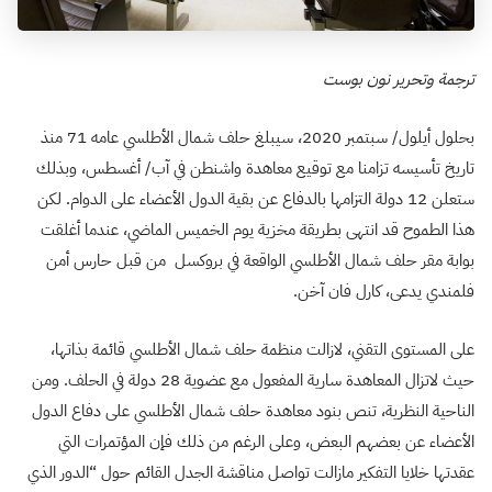
ترجمة وتحرير نون بوست
بحلول أيلول/ سبتمبر 2020، سيبلغ حلف شمال الأطلسي عامه 71 منذ
تاريخ تأسيسه تزامنا مع توقيع معاهدة واشنطن في آب/ أغسطس، وبذلك
ستعلن 12 دولة التزامها بالدفاع عن بقية الدول الأعضاء على الدوام. لكن
هذا الطموح قد انتهى بطريقة مخزية يوم الخميس الماضي، عندما أغلقت
بوابة مقر حلف شمال الأطلسي الواقعة في بروكسل من قبل حارس أمن
فلمندي يدعى، كارل فان آخن
.
على المستوى التقني، لازالت منظمة حلف شمال الأطلسي قائمة بذاتها،
حيث لاتزال المعاهدة سارية المفعول مع عضوية 28 دولة في الحلف. ومن
الناحية النظرية، تنص بنود معاهدة حلف شمال الأطلسي على دفاع الدول
الأعضاء عن بعضهم البعض، وعلى الرغم من ذلك فإن المؤتمرات التي
عقدتها خلايا التفكير مازالت تواصل مناقشة الجدل القائم حول “الدور الذي