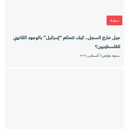
سياسة
جيل خارج السجل.. كيف تتحكم “إسرائيل” بالوجود القانوني
للفلسطينيين؟
سجود عوايص
٦ أغسطس ٢٠٢٦