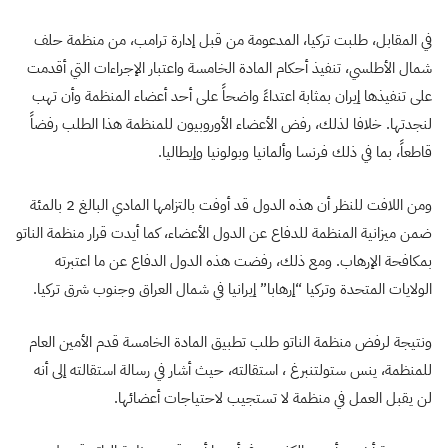
في المقابل، طلبت تركيا، المدعومة من قبل إدارة ترامب، من منظمة حلف
شمال الأطلسي، تنفيذ أحكام المادة الخامسة واعتبار الإجراءات التي أقدمت
على تنفيذها إيران بمثابة اعتداءً واضحاً على أحد أعضاء المنظمة وأن تهب
لنجدتها. خلافا لذلك، رفض الأعضاء الأوروبيون للمنظمة هذا الطلب رفضاً
قاطعاً، بما في ذلك فرنسا وألمانيا وبولونيا وإيطاليا.
ومن اللافت للنظر أن هذه الدول قد أوفت بالتزامها المادي البالغ 2 بالمئة
ضمن ميزانية المنظمة للدفاع عن الدول الأعضاء، كما أيدت قرار منظمة الناتو
بمكافحة الإرهاب. ومع ذلك، رفضت هذه الدول الدفاع عن ما اعتبرته
الولايات المتحدة وتركيا “إرهابا” إيرانيا في شمال العراق وجنوب شرق تركيا
.
ونتيجة لرفض منظمة الناتو طلب تطبيق المادة الخامسة قدم الأمين العام
للمنظمة، ينس ستولتنبرغ ، استقالته، حيث أشار في رسالة استقالته إلى أنه
لن يقبل العمل في منظمة لا تستجيب لاحتياجات أعضائها
.