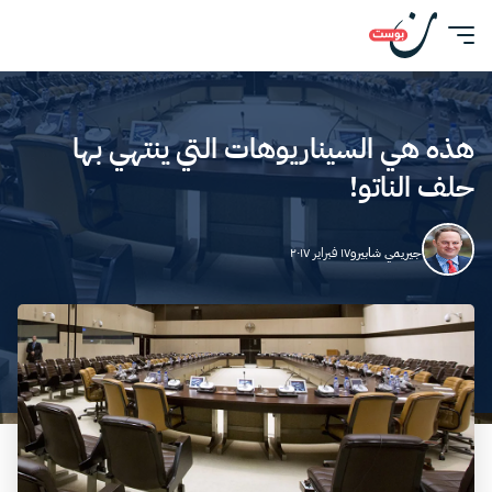
هذه هي السيناريوهات التي ينتهي بها
حلف الناتو!
جيريمي شابيرو
١٧ فبراير ٢٠١٧