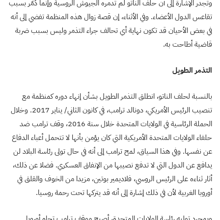
وتجدر الإشارة إلى أن حلف الناتو لم تدمره الجيوش الروسية وإنما دُمّر بسبب
تقاعس الدول الأعضاء. وفي الأثناء، إن قصة زوال هذه المنظمة تفضي إلى أنه
في بعض الأحيان قد تكون نهاية أي تحالف جراء التذمر وليس بسبب ضربة
قاضية أطاحت به
.
التذمر الطويل
بالنسبة لحلف الناتو، انطلق التذمر الطويل بشأن إنهاء دوره كمنظمة مع
تنصيب الرئيس الأمريكي، دونالد ترامب، في كانون الثاني/ يناير 2017. وخلال
الحملة الرئاسية في الولايات المتحدة خلال سنة 2016، وقف ترامب ضد
حلفاء الولايات المتحدة الأمريكية التي كان يؤمن بأنها لا تتحمل أعباء الدفاع
عن نفسها. وفي هذا السياق، لمح ترامب إلى أنه في حال تولى رئاسة البلاد لن
يدافع عن الدول التي لا تدفع نصيبها من الإنفاق العسكري. فضلا عن ذلك،
أثار ثناءه على الرئيس الروسي، فلاديمير بوتين، مزيدا من الخوف والقلق في
أوروبا الغربية لأن في ذلك إشارة إلى أنه قد يتركها تحت رحمة روسيا
.
وبمجرد توليه رئاسة الولايات المتحدة، أصبح موقف ترامب تجاه أوروبا