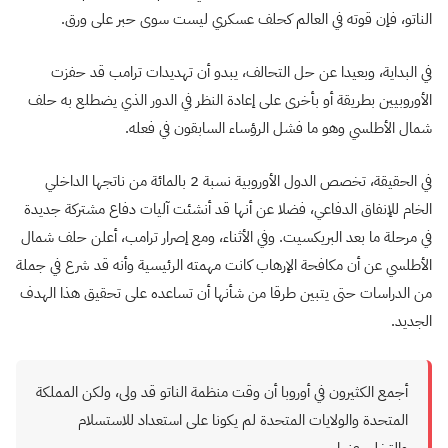
الناتو، فإن قوته في العالم كحلف عسكري ليست سوى حبر على ورق
.
في البداية، وبعيدا عن حل التحالف، يبدو أن تهديدات ترامب قد حفزت
الأوروبيين بطريقة أو بأخرى على إعادة النظر في الدور الذي يضطلع به حلف
شمال الأطلسي وهو ما فشل الرؤساء السابقون في فعله.
في الحقيقة، تخصص الدول الأوروبية نسبة 2 بالمائة من ناتجها الداخلي
الخام للإنفاق الدفاعي، فضلا عن أنها قد أنشئت آليات دفاع مشتركة جديدة
في مرحلة ما بعد البريكسيت. وفي الأثناء، ومع إصرار ترامب، أعلن حلف شمال
الأطلسي عن أن مكافحة الإرهاب كانت مهمته الرئيسية وأنه قد شرع في جملة
من الدراسات حتى يتبين طرقا من شأنها أن تساعده على تحقيق هذا الهدف
الجديد
.
أجمع الكثيرون في أوروبا أن وقت منظمة الناتو قد ولى، ولكن المملكة
المتحدة والولايات المتحدة لم يكونا على استعداد للاستسلام