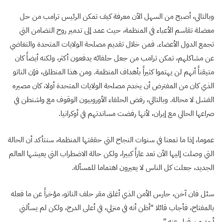
وبالتالي، أصبح من السهل الآن معرفة كيف تمكن الرئيس ترامب من حل
معضلة تقاسم الأعباء في المنظمة، حيث عمد إلى تدمير روح التضامن التي
تجمع الدول الأعضاء. فمن خلال تقديم مصلحة الولايات المتحدة والتغاضي
عن مشاكلهم، تمكن ترامب من جعل حلفائه يدفعون أكثر، ولكنه أيضاً كان
متيقناً أنهم لن يهتموا كثيراً بأهداف المنظمة. ومن هذا المنطلق، فإن الناتو
الذي كان من المفترض أن يخدم مصلحة الولايات المتحدة أولا، كان مصيره
الفشل لا محالة. وبالتالي، رفض الحلفاء الأوروبيون الوقوف مع واشنطن في
صراعها الحالي مع إيران، لأنها رفضت مساندتهم في أوكرانيا
.
عموما، إذا ما تمعنا في سنوات النجاح التي حققتها المنظمة، سنتأكد أن الحالة
التي وصلت إليها الأن تعد عاراً كبيرا، ولكن حالة الاضطراب التي يعيشها العالم
الجديد، جعلت كل الناس لا يعيرون اهتماما للمسألة.
سئل فان آخن، حارس الأمن الذي أغلق مقر حلف الناتو، مؤخراً عن ما فعله
بالمفتاح، فأجاب قائلا “أظن أنه في منزلي، في أعلى الدرج، ولكن لم يسألني
أحد من قبل عنه.”​