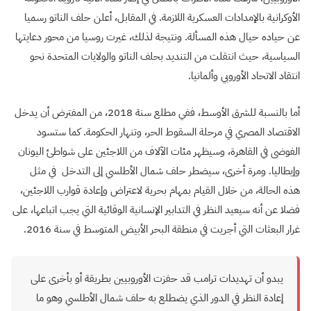
الأوكرانية بالإمدادات العسكرية اللازمة. في المقابل، أعلن حلف الناتو رسميا
عن حياده حيال هذه المسألة. ونتيجة لذلك، غيرت روسيا من محور دعايتها
السياسية، حيث انتقلت من التنديد بحلف الناتو والولايات المتحدة نحو
انتقاد الاتحاد الأوروبي وألمانيا
.
أما بالنسبة للشرق الأوسط، ففي مطلع سنة 2018، من المفترض أن يدخل
الاقتصاد المصري في مرحلة السقوط الحر، وتنهار الحكومة. كما ستسود
الفوضى في القاهرة، وسيظهر مئات الآلاف من اللاجئين على شواطئ اليونان
وإيطاليا. ومرة أخرى، سيضطر حلف شمال الأطلسي إلى التدخل في مثل
هذه الحالة، من خلال القيام بمهام بحرية لاعتراض وإعادة قوارب اللاجئين،
فضلا عن أنه سيعيد النظر في التدابير الإنسانية الوقائية التي يجب اتباعها، على
غرار البعثات التي أجريت في منطقة البحر الأبيض المتوسط في سنة 2016
.
يبدو أن تهديدات ترامب قد حفزت الأوروبيين بطريقة أو بأخرى على
إعادة النظر في الدور الذي يضطلع به حلف شمال الأطلسي وهو ما