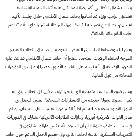
وحلف شمال الأطلسي أكثر رصانة مما كان عليه أثناء الحملة الانتخابية.
فقدعيّن ترامب وزراء قد أشادوا بحلف شمال الأطلسي خلال جلسة تأكيد
تعيينهم، فضلا عن تصريحه لرئيسة الوزراء البريطانية، تيريزا ماي، بأنه “يدعم
حلف الناتو مائة بالمائة”.
وبين ليلة وضحاها انقلب إلى النقيض، ليعود من جديد إلى خطاب التقريع
الموجه لحلفاء الولايات المتحدة معتبرا أن حلف شمال الأطلسي قد عفا عليه
الزمن، بالإضافة إلى أنه تهجم على الاتحاد الأوروبي معتبرا إياه إحدى المؤامرات
المحاكة من قبل ألمانيا
.
وعلى ضوء السياسة المتذبذبة التي يتبعها ترامب، فإن كل خطاب يدلي به
يكون متبوعا بجولة جديدة من الاضطرابات الصحفية المثيرة للجدل في
الدول الأوروبية. ومع ذلك، لم تطرأ الكثير من التغييرات على الميدان، إذ لم
تغادر القوات الأمريكية أوروبا، ومازالت الطائرات الأمريكية تشارك في الدوريات
في سماء البلطيق، علاوة على أن الجنود الأمريكيين مازالوا يشاركون في
التمرينات العسكرية التابعة لحلف الناتو. وفي خضم الجدل القائم حول حلف