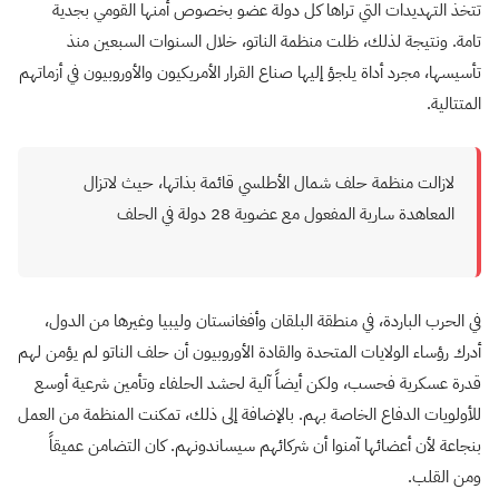
تتخذ التهديدات التي تراها كل دولة عضو بخصوص أمنها القومي بجدية
تامة
.
ونتيجة لذلك، ظلت منظمة الناتو، خلال السنوات السبعين منذ
تأسيسها، مجرد أداة يلجؤ إليها صناع القرار الأمريكيون والأوروبيون في أزماتهم
المتتالية
.
لازالت منظمة حلف شمال الأطلسي قائمة بذاتها، حيث لاتزال
المعاهدة سارية المفعول مع عضوية 28 دولة في الحلف​​
في الحرب الباردة، في منطقة البلقان وأفغانستان وليبيا وغيرها من الدول،
أدرك رؤساء الولايات المتحدة والقادة الأوروبيون أن حلف الناتو لم يؤمن لهم
قدرة عسكرية فحسب، ولكن أيضاً آلية لحشد الحلفاء وتأمين شرعية أوسع
للأولويات الدفاع الخاصة بهم. بالإضافة إلى ذلك، تمكنت المنظمة من العمل
بنجاعة لأن أعضائها آمنوا أن شركائهم سيساندونهم. كان التضامن عميقاً
ومن القلب
.