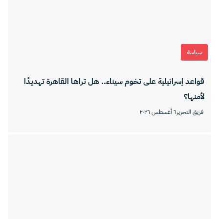
سياسة
قواعد إسرائيلية على تخوم سيناء.. هل تراها القاهرة تهديدًا
لأمنها؟
فريق التحرير
٦ أغسطس ٢٠٢٦