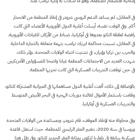
إمكانية الانضمام للمنظمة، وهو ما أشادت به إدارة ترامب علناً
.
في المقابل، لم يساعد الدعم الروسي شرودر في إنقاذ المنظمة من الانحدار
أكثر. وفي الوقت نفسه، أرسلت أغلبية الدول الأوروبية الأعضاء، التي كانت
رافضة لعلاقة الناتو بعدوها في أوكرانيا، ضباط من الأركان للقيادات الأوروبية.
في المقابل، تسببت محاكمة ايريك ترامب، بتهمة متعلقة بالتجارة الداخلية
والحرب بين تركيا وإيران، في تشتيت انتباه الولايات المتحدة. وإثر ذلك،
شهدت العديد من الاجتماعات المنظمة غيابا واضحا للمسؤولين الأمريكيين
في حين توقفت التدريبات العسكرية التي كانت تجريها المنظمة.
بالإضافة إلى ذلك، ألغت أغلبية الدول مساهماتها في الميزانية المشتركة للناتو،
وقامت باستثمار الأموال لفائدة دوريات الهجرة في البحر الأبيض المتوسط
والتدريبات العسكرية في أوكرانيا
.
وفي محاولة منه لإنقاذ الموقف، قام شرودر، وبمساعدة من الولايات المتحدة
وروسيا في سنة 2020، بتغيير المقر الرئيسي للمنظمة، حيث استغل قاعدة
عسكرية سابقة في بلغاريا لتكون بمثابة المقر الجديد للناتو. وفي ظل هذا