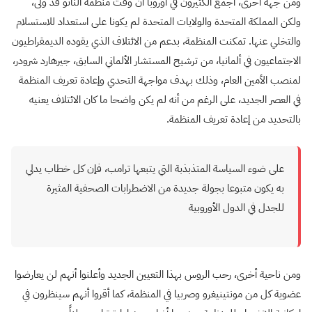
ومن جهة أخرى، أجمع الكثيرون في أوروبا أن وقت منظمة الناتو قد ولى،
ولكن المملكة المتحدة والولايات المتحدة لم يكونا على استعداد للاستسلام
والتخلي عنها. تمكنت المنظمة، بدعم من الائتلاف الذي يقوده الديمقراطيون
الاجتماعيون في ألمانيا، من ترشيح المستشار الألماني السابق، جيرهارد شرودر،
لمنصب الأمين العام، وذلك بهدف مواجهة التحدي وإعادة تعريف المنظمة
في العصر الجديد، على الرغم من أنه لم يكن واضحا ما كان الائتلاف يعنيه
بالتحديد من إعادة تعريف المنظمة
.
على ضوء السياسة المتذبذبة التي يتبعها ترامب، فإن كل خطاب يدلي
به يكون متبوعا بجولة جديدة من الاضطرابات الصحفية المثيرة
للجدل في الدول الأوروبية​​
ومن ناحية أخرى، رحب الروس بهذا التعيين الجديد وأعلنوا أنهم لن يعارضوا
عضوية كل من مونتينيغرو وصربيا في المنظمة، كما أقروا أنهم سينظرون في