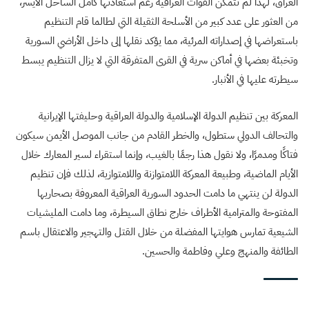
العراق، لهذا لم تتمكن القوات العراقية رغم استعادتها كامل الساحل الأيسر،
من العثور على عدد كبير من الأسلحة الثقيلة التي لطالما قام التنظيم
باستعراضها في إصداراته المرئية، مما يؤكد نقلها إلى داخل الأراضي السورية
وتخبئة بعضها في أماكن سرية في القرى المتفرقة التي لا يزال التنظيم يبسط
سيطرته عليها في الأنبار.
المعركة بين تنظيم الدولة الإسلامية والدولة العراقية وحليفتها الإيرانية
والتحالف الدولي ستطول، والخطر القادم من جانب الموصل الأيمن سيكون
فتاكًا ومدمرًا، ولا نقول هذا رجمًا بالغيب، وإنما استقراء لسير المعارك خلال
الأيام الماضية، وطبيعة المعركة اللامتوازنة واللامتوازية، لذلك فإن تنظيم
الدولة لن ينتهي ما دامت الحدود السورية العراقية المعروفة بصحاريها
المفتوحة والمترامية الأطراف خارج نطاق السيطرة، وما دامت المليشيات
الشيعية تمارس هوايتها المفضلة من خلال القتل والتهجير والاعتقال باسم
الطائفة والمنهج وعلي وفاطمة والحسين.