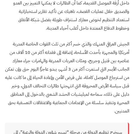
داخل أزقة الموصل القديمة، كما أن الطائرات لا يمكنها التمييز بين العدو
والصديق خلال عمليات القصف، ناهيك عن تأكيد تقارير استخباراتية
استعداد التنظيم لخوض معارك استنزاف طويلة بفضل شبكة الأنفاق
وخطوط الدفاع الممتدة داخل أغلب أحياء المدينة.
الجيش العراقي المنهك والذي خسر أكثر من ثلث القوات الخاصة المدربة
أمريكيًا والمجهزة بأحدث الأسلحة، إضافة إلى فقدانه أكثر من 10 آلاف من
عناصره بين قتيل وجريح، ومئات العربات المدرعة والهامرات جراء معارك
الجانب الأيسر التي استمرت أكثر من 3 أشهر، يبدو عاجزًا اليوم حتى وإن تمكن
من استرجاع الموصل كاملة، على فرض الأمن وإعادة الحياة إلى ما كانت عليه
قبل سياسة الأرض المحروقة التي انتهجتها طائرات التحالف الدولي، وخير
دليل على ذلك، سماحه لميليشيات الحشد الشعبي بالدخول إلى المناطق
المحررة وتنفيذ سلسلة من الإعدامات الجماعية والاعتقالات التعسفية بحق
المدنيين.
سيخرج تنظيم الدولة من مرحلة “تسيير شؤون الدولة والرعية”، إلى