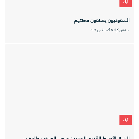
آراء
السعوديون يصنعون محنتهم
ستيفن كوك
٧ أغسطس ٢٠٢٦
آراء
الشرق الأوسط القديم الجديد: حروب الصخب والغضب