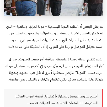
قد يظن البعض أن تنظيم الدولة الإسلامية – دولة العراق الإسلامية – الذي
لم يتمكن الجيش الأمريكي بمعية القوات العراقية والصحوات السنية من
القضاء عليه خلال السنوات التي سبقت الثورات العربية، سينتهي بمجرد
حسم معركتي الموصل والرقة على التوالي، إلا أن الحقيقة على خلاف ذلك.
انتهاء تنظيم الدولة بخسارة عاصمته العراقية، أمر صعب الحدوث، حتى إن
كبار المسؤولين الغربيين سبق لهم وأن صرحوا في أكثر من مناسبة بأن مرحلة
انتهاء مسك “الدولة” للأراضي ستعقبها أخرى لا تقل عنها خطورة ودموية
وإرهابًا عابرًا للقارات، يحركها دافع الانتقام والإثخان والتنكيل بمن يعارضه.
أصبح سقوط الموصل عسكريًا بأكملها في قبضة القوات العراقية
المدعومة بالميليشيات الشيعية، مسألة وقت فحسب