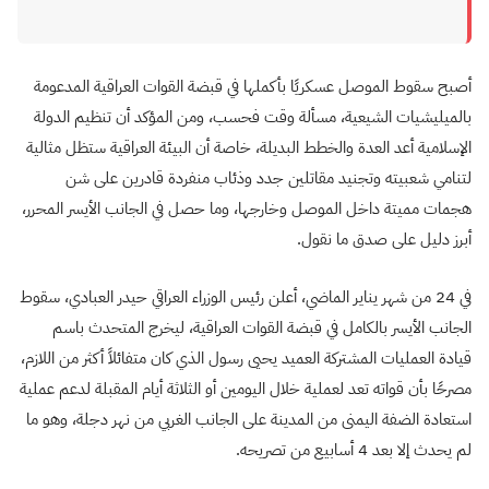
أصبح سقوط الموصل عسكريًا بأكملها في قبضة القوات العراقية المدعومة
بالميليشيات الشيعية، مسألة وقت فحسب، ومن المؤكد أن تنظيم الدولة
الإسلامية أعد العدة والخطط البديلة، خاصة أن البيئة العراقية ستظل مثالية
لتنامي شعبيته وتجنيد مقاتلين جدد وذئاب منفردة قادرين على شن
هجمات مميتة داخل الموصل وخارجها، وما حصل في الجانب الأيسر المحرر،
أبرز دليل على صدق ما نقول.
في 24 من شهر يناير الماضي، أعلن رئيس الوزراء العراقي حيدر العبادي، سقوط
الجانب الأيسر بالكامل في قبضة القوات العراقية، ليخرج المتحدث باسم
قيادة العمليات المشتركة العميد يحيى رسول الذي كان متفائلاً أكثر من اللازم،
مصرحًا بأن قواته تعد لعملية خلال اليومين أو الثلاثة أيام المقبلة لدعم عملية
استعادة الضفة اليمنى من المدينة على الجانب الغربي من نهر دجلة، وهو ما
لم يحدث إلا بعد 4 أسابيع من تصريحه.