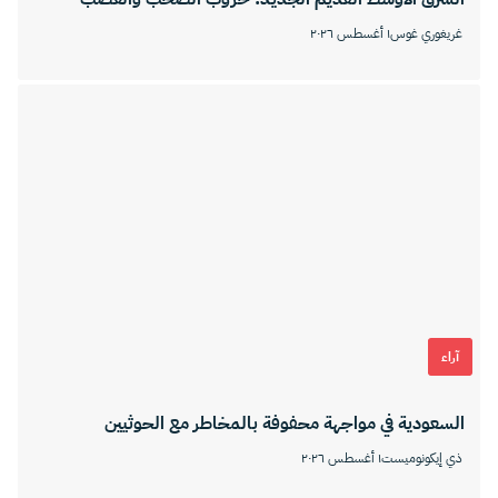
غريغوري غوس
١ أغسطس ٢٠٢٦
آراء
السعودية في مواجهة محفوفة بالمخاطر مع الحوثيين
ذي إيكونوميست
١ أغسطس ٢٠٢٦