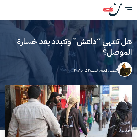
هل تنتهي “داعش” وتتبدد بعد خسارة
الموصل؟
شمس الدين النقاز
٢٨ فبراير ٢٠١٧