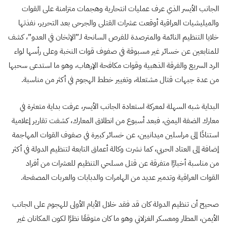
الجانب الأيسر الذي عرف عمليات انتحارية وهجمات متزامنة على القوات
والميليشيات العراقية أوقعت عشرات القتلى والجرحى بعد التحرير، نفذتها
خلايا التنظيم النائمة والمترصدة للفرص السانحة لـ”الإثخان في العدو”، كشف
للمتابعين عن خسائر غير مسبوقة في صفوف قوات النخبة وعلى رأسها لواء
الرد السريع والفرقة الذهبية وقوات مكافحة الإرهاب، وهو ما استدعى سحبها
من عدة جبهات قتال مشتعلة، وتغيير خطط الهجوم في أكثر من مناسبة.
البداية شبه السهلة لمعركة استعادة الجانب الأيسر، عرفت بداية متعثرة في
معارك الضفة اليمنى، فبعد أسبوع من انطلاق المعارك، كشفت تقارير إعلامية
استنادًا إلى مراسلين ميدانيين، عن خسائر كبيرة في صفوف القوات المهاجمة
إضافة إلى العتاد الحربي، كما نشرت وكالة أعماق التابعة لتنظيم الدولة في أكثر
من مناسبة أخبارًا متفرقة عن قتل مسلحي التنظيم للعشرات من أفراد
القوات العراقية وتدمير عديد من الهامرات والدبابات والعربات المصفحة.
صحيح أن تنظيم الدولة كان قد فقد خلال الأيام الأولى للهجوم على الجانب
الأيمن، المطار ومعسكر الغزلاني وهو ما كان متوقعًا نظرًا لكون المكانان غير