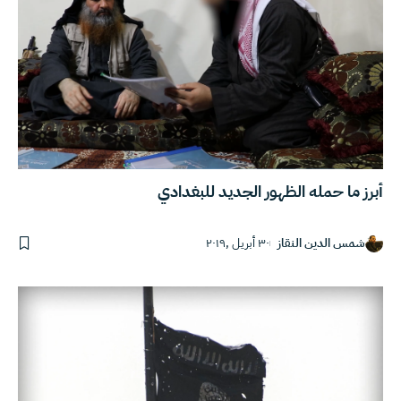
أبرز ما حمله الظهور الجديد للبغدادي
شمس الدين النقاز
٣٠ أبريل ,٢٠١٩