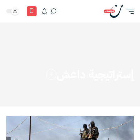
إستراتيجية داعش