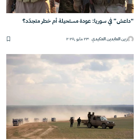
“داعش” في سوريا: عودة مستحيلة أم خطر متجدّد؟
زين العابدين العكيدي
٢٣ مايو ,٢٠٢٥