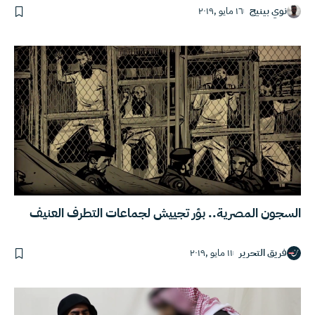
نوي بينيج
١٦ مايو ,٢٠١٩
السجون المصرية.. بؤر تجييش لجماعات التطرف العنيف
فريق التحرير
١١ مايو ,٢٠١٩