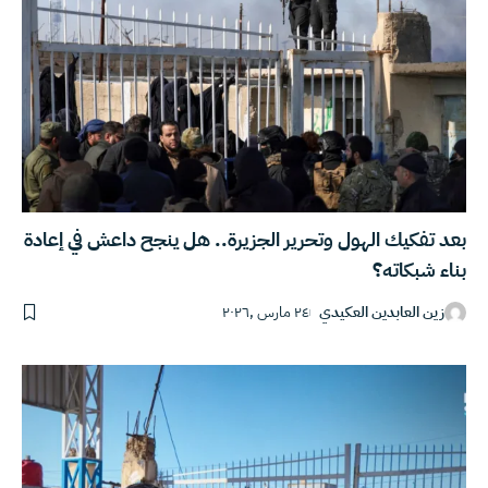
بعد تفكيك الهول وتحرير الجزيرة.. هل ينجح داعش في إعادة
بناء شبكاته؟
زين العابدين العكيدي
٢٤ مارس ,٢٠٢٦