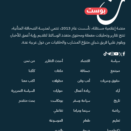
منصة إعلامية مستقلة، تأسست عام 2013، تنتمي لمدرسة الصحافة المتأنية،
تنتج تقارير وتحليلات معمقة ومحتوى متعدد الوسائط لتقديم رؤية أعمق للأخبار،
ويقوم عليها فريق شبابي متنوّع المشارب والخلفيات من دول عربية عدة.
سياسة
اقتصاد
أحدث التقارير
من نحن
مجتمع
صحافة
ملفات
كتّابنا
حقوق وحريات
أدب وفن
مطولات
اكتب معنا
آراء
ريادة أعمال
حوارات
السياسة التحريرية
تاريخ
سياحة وسفر
بودكاست
بحث متقدم
رياضة
سينما ودراما
تفاعلي
تعليم
طعام
الموسوعة
تكنولوجيا
صحة
بالصور