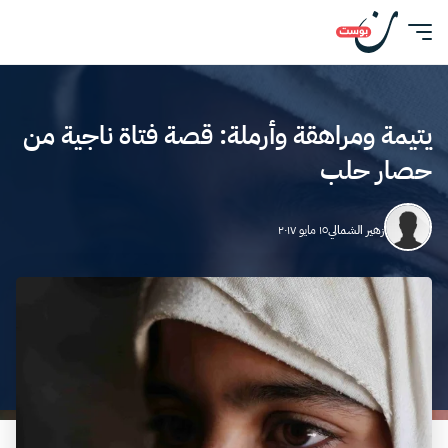
يتيمة ومراهقة وأرملة: قصة فتاة ناجية من
حصار حلب
زهير الشمالي
١٥ مايو ٢٠١٧