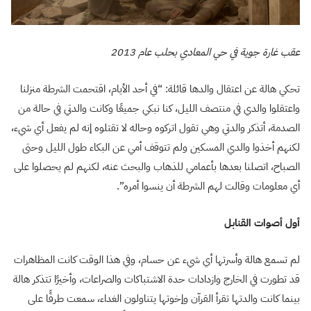
عقب غارة جوية في حي المعادي بحلب عام 2013
تحكي هالة عن اعتقال والدها قائلة: “في أحد الأيام، اقتحمت الشرطة منزلنا
واعتقلوا والدي في منتصف الليل، كنا نبكي جميعًا وكانت والدتي في حالة من
الصدمة، أتذكر والدتي وهي تقول اتركوه وحاله لا تقتلوه إنه لم يفعل أي شيء،
لكنهم أخذوا والدي المسكين ولم تتوقف أمي عن البكاء طول الليل وحتى
الصباح، اتصلنا بعدها بأعمامي للذهاب والبحث عنه، لكنهم لم يحصلوا على
أي معلومات وقالت لهم الشرطة أن ينسوا أمره”.
أول أصوات القنابل
لم تسمع هالة وأسرتها أي شيء عن حسام، وفي هذا الوقت كانت المظاهرات
قد تطورت في الخارج وازدادات حدة الاشتباكات والصراعات، وأخيرًا تتذكر هالة
بينما كانت والدتها تقرأ القرآن وإخوتها يتناولون الغداء، سمعت طرقًا على