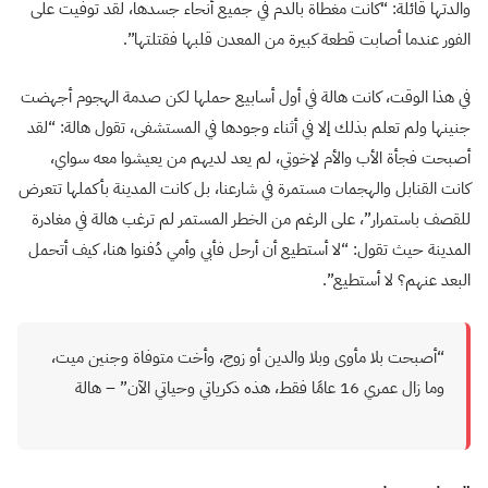
والدتها قائلة: “كانت مغطاة بالدم في جميع أنحاء جسدها، لقد توفيت على
الفور عندما أصابت قطعة كبيرة من المعدن قلبها فقتلتها”.
في هذا الوقت، كانت هالة في أول أسابيع حملها لكن صدمة الهجوم أجهضت
جنينها ولم تعلم بذلك إلا في أثناء وجودها في المستشفى، تقول هالة: “لقد
أصبحت فجأة الأب والأم لإخوتي، لم يعد لديهم من يعيشوا معه سواي،
كانت القنابل والهجمات مستمرة في شارعنا، بل كانت المدينة بأكملها تتعرض
للقصف باستمرار”، على الرغم من الخطر المستمر لم ترغب هالة في مغادرة
المدينة حيث تقول: “لا أستطيع أن أرحل فأبي وأمي دُفنوا هنا، كيف أتحمل
البعد عنهم؟ لا أستطيع”.
“أصبحت بلا مأوى وبلا والدين أو زوج، وأخت متوفاة وجنين ميت،
وما زال عمري 16 عامًا فقط، هذه ذكرياتي وحياتي الآن” – هالة