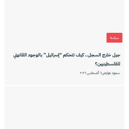
سياسة
جيل خارج السجل.. كيف تتحكم “إسرائيل” بالوجود القانوني
للفلسطينيين؟
سجود عوايص
٦ أغسطس ٢٠٢٦