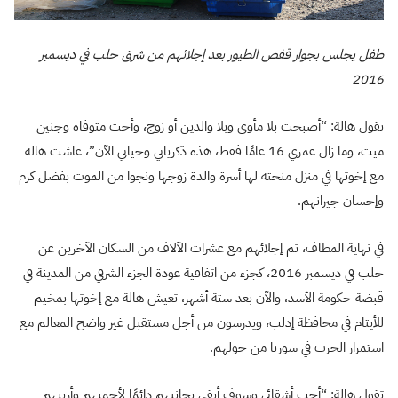
طفل يجلس بجوار قفص الطيور بعد إجلائهم من شرق حلب في ديسمبر
2016
تقول هالة: “أصبحت بلا مأوى وبلا والدين أو زوج، وأخت متوفاة وجنين
ميت، وما زال عمري 16 عامًا فقط، هذه ذكرياتي وحياتي الآن”، عاشت هالة
مع إخوتها في منزل منحته لها أسرة والدة زوجها ونجوا من الموت بفضل كرم
وإحسان جيرانهم.
في نهاية المطاف، تم إجلائهم مع عشرات الآلاف من السكان الآخرين عن
حلب في ديسمبر 2016، كجزء من اتفاقية عودة الجزء الشرقي من المدينة في
قبضة حكومة الأسد، والآن بعد ستة أشهر، تعيش هالة مع إخوتها بمخيم
للأيتام في محافظة إدلب، ويدرسون من أجل مستقبل غير واضح المعالم مع
استمرار الحرب في سوريا من حولهم.
تقول هالة: “أحب أشقائي وسوف أبقى بجانبهم دائمًا لأحميهم وأربيهم