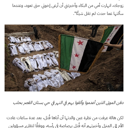
زوجك، انهارت أمي من البكاء وأخبرتني أن أرعى إخوتي حتى تعود، وعندما
سألتها عما حدث لم تقل شيئًا”.
دفن الموتى الذين أعدموا وألقوا بهم في النهر في حي بستان القصر بحلب
لكن هالة عرفت من نظرة عين والدتها أن أباها قُتل، بعد عدة ساعات عادت
الأم إلى المنزل وأخبرتهم أنه قُتل برصاصة في رأسه، ووفقًا لتقارير مسؤولين