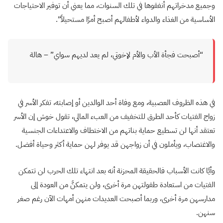
وجميع مدخراتهم أنفقوها في تلك السنوات، مما يعني أن توفير الاحتياجات
الأساسية من الغذاء والدواء لأطفالهم أصبح أمرًا مستحيلاً”.
“أصبحت فجأة الأب والأم لإخوتي، لم يعد لديهم سواي” – هالة
في هذه الظروف العصبية، ومع وفاة أحد الوالدين أو إصابته، تفكر الأسر في
زواج الفتيات كأحد الطرق للتخفيف من العبء المالي، تقول خوش إن الأسر
تعتقد أنها لن تسطيع حماية بناتهم من الاختطاف والاعتداءات الجنسية
والاغتصاب، ويأملون في أن زواجهن قد يوفر لهن حماية أكثر وحياة أفضل.
وأيًا كانت الأسباب فالحقيقة المحزنة أنه بعد انتهاء تلك الحرب لن تتمكن
الفتيات من استعادة طفولتهن مرة أخرى، ولن يتمكنَّ من العودة إلى
مدارسهن مرة أخرى، وربما أصبحت العديدات منهن أمهات الآن رغم صغر
سنهن.