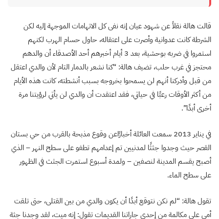
قالت هالة نقلاً عن شهود عيان إنه نفى كل الاتهامات الموجهة إليه لكن
الشرطة كانت عدوانية وأصرت على اعتقاله، حاول حسام الهرب لكنهم
استمروا في ضربه بوحشية، بعد 3 أيام أخبرهم أحد الأصدقاء أن والدهم
محتجز في غرب حلب، تضيف هالة: “كنا نشعر بالدمار التام لأن والدي اعتقل
من قبل وأدركنا أنهم لن يسمحوا بخروجه بسبب أنشطته، كانت هذه الأيام
من أكثر الأوقات رعبًا في حياتي، فقد اعتقدت أن والدي لن يأتي لرؤيتنا مرة
أخرى أبدًا”.
في يناير 2013 سمعت العائلة أخبارًاعن وقوع مذبحة بالقرب من حي بستان
القصر حيث وجدوا جثثًا لمدنيين تم إعدامهم تطفو على سطح النهر – الذي
أصبح يقسم المدينة لنصفين – ولمدة أسبوع استمرت الجثث في الظهور
على سطح الماء.
تقول هالة: “لم نكن نتوقع أبدًا أن يكون والدي من بين القتلى، حتى تلقت
أمي على مكالمة من إحدى جاراتنا القديمات تقول: إنه ميت، لقد وجدنا جثة