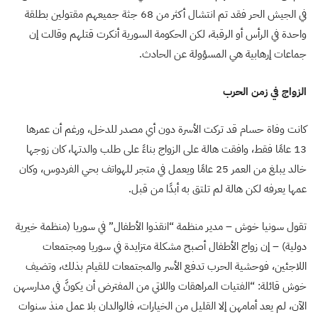
في الجيش الحر فقد تم انتشال أكثر من 68 جثة جميعهم مقتولين بطلقة
واحدة في الرأس أو الرقبة، لكن الحكومة السورية أنكرت قتلهم وقالت إن
جماعات إرهابية هي المسؤولة عن الحادث.
الزواج في زمن الحرب
كانت وفاة حسام قد تركت الأسرة دون أي مصدر للدخل، ورغم أن عمرها
13 عامًا فقط، وافقت هالة على الزواج بناءً على طلب والدتها، كان زوجها
خالد يبلغ من العمر 25 عامًا ويعمل في متجر للهواتف بحي الفردوس، وكان
عمها يعرفه لكن هالة لم تلتق به أبدًا من قبل.
تقول سونيا خوش – مدير منظمة “انقذوا الأطفال” في سوريا (منظمة خيرية
دولية) – إن زواج الأطفال أصبح مشكلة متزايدة في سوريا ومجتمعات
اللاجئين، فوحشية الحرب تدفع الأسر والمجتمعات للقيام بذلك، وتضيف
خوش قائلة: “الفتيات المراهقات واللاتي من المفترض أن يكونَّ في مدارسهن
الآن، لم يعد أمامهن إلا القليل من الخيارات، فالوالدان بلا عمل منذ سنوات