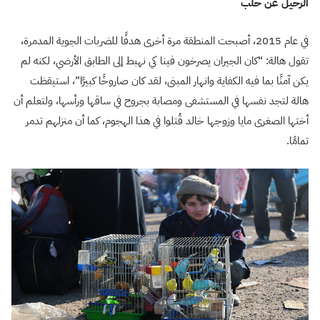
الرحيل عن حلب
في عام 2015، أصبحت المنطقة مرة أخرى هدفًا للضربات الجوية المدمرة،
تقول هالة: “كان الجيران يصرخون فينا كي نهبط إلى الطابق الأرضي، لكنه لم
يكن آمنًا بما فيه الكفاية وانهار المبنى، لقد كان صاروخًا كبيرًا”، استيقظت
هالة لتجد نفسها في المستشفى ومصابة بجروح في ساقها ورأسها، ولتعلم أن
أختها الصغرى مايا وزوجها خالد قُتلوا في هذا الهجوم، كما أن منزلهم تدمر
تمامًا.