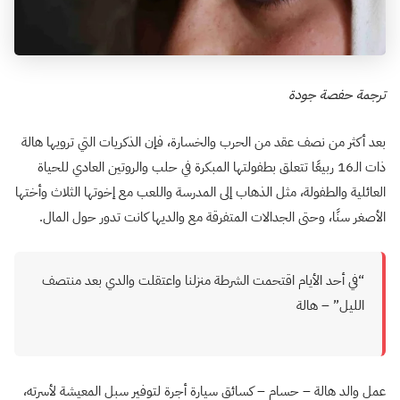
ترجمة حفصة جودة
بعد أكثر من نصف عقد من الحرب والخسارة، فإن الذكريات التي ترويها هالة
ذات الـ16 ربيعًا تتعلق بطفولتها المبكرة في حلب والروتين العادي للحياة
العائلية والطفولة، مثل الذهاب إلى المدرسة واللعب مع إخوتها الثلاث وأختها
الأصغر سنًا، وحتى الجدالات المتفرقة مع والديها كانت تدور حول المال.
“في أحد الأيام اقتحمت الشرطة منزلنا واعتقلت والدي بعد منتصف
الليل” – هالة
عمل والد هالة – حسام – كسائق سيارة أجرة لتوفير سبل المعيشة لأسرته،