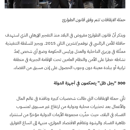
حملة الايقافات تتم وفق قانون الطوارئ
ويذكر أنّ قانون الطوارئ مفروض في البلاد منذ التفجير الإرهابي الذي استهدف
حافلة للأمن الرئاسي في نوفمبر/تشرين الثاني 2015. ويجيز للسلطة التنفيذية
ممثّلة في وزيري الداخلية والعدل ورئيس الحكومة وضع أي شخص يُعدّ
نشاطه خطرا على الأمن والنظام العامين تحت الإقامة الجبرية في منطقة
ترابية أو ببلدة معينة دون وجوب الحصول على إذن مسبق من القضاء
.
300 “رجل ظل” يتحكمون في أجهزة الدولة
تأتي حملة الإيقافات التي طالت شخصيات كبيرة ونافذة في عالم المال
والأعمال بعد تحذيرات محلية ودولية من ارتفاع غير مسبوق لمنسوب
الفساد في البلاد، حيث حذّرت مجموعة الأزمات الدولية مؤخرًا من استشراء
ظاهرة الفساد والرشوة وتفاقم الاقتصاد الموازي، منبهة إلى اتساع الفوارق