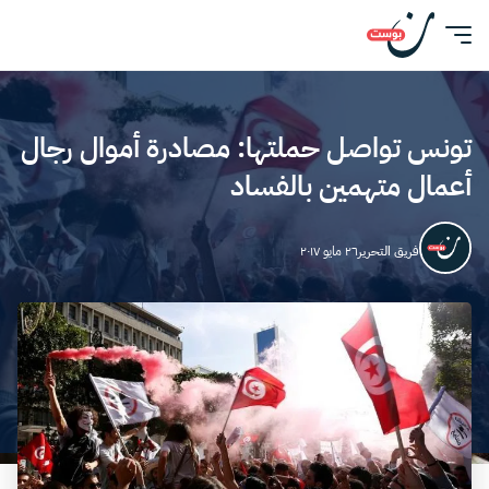
تونس تواصل حملتها: مصادرة أموال رجال
أعمال متهمين بالفساد
فريق التحرير
٢٦ مايو ٢٠١٧