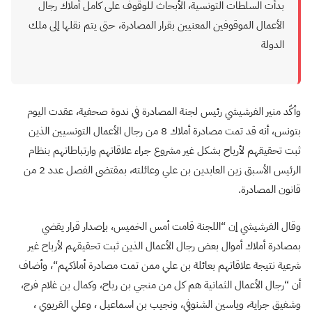
بدأت السلطات التونسية، الأبحاث للوقوف على كامل أملاك رجال
الأعمال الموقوفين المعنيين بقرار المصادرة، حتى يتم نقلها إلى ملك
الدولة
وأكّد منير الفرشيشي رئيس لجنة المصادرة في ندوة صحفية، عقدت اليوم
بتونس، أنه قد تمت مصادرة أملاك 8 من رجال الأعمال التونسيين الذين
ثبت تحقيقهم لأرباح بشكل غير مشروع جراء علاقاتهم وارتباطاتهم بنظام
الرئيس الأسبق زين العابدين بن علي وعائلته، بمقتضى الفصل عدد 2 من
قانون المصادرة.
وقال الفرشيشي إن “اللجنة قامت أمس الخميس، بإصدار قرار يقضي
بمصادرة أملاك أموال بعض رجال الأعمال الذين ثبت تحقيقهم لأرباح غير
شرعية نتيجة علاقاتهم بعائلة بن علي ممن تمت مصادرة أملاكهم
“
، وأضاف
أن “رجال الأعمال الثمانية هم كل من منجي بن رباح، وكمال بن غلام فرج،
وشفيق جراية، وياسين الشنوفي، ونجيب بن اسماعيل ، وعلي القريوي ،