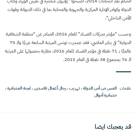
الحكم بعد انتخابات 2014، أصبحوا “يؤثّرون مباشرة في تعيين الوزراء وكتاب
الدولة وكوادر الإدارة المركزية والجهوية والمحلية بما في ذلك الديوانة وقوات
الأمن الداخلي
“.
وحسب “مؤشر مدركات الفساد” للعام 2016، الصادر عن “منظمة الشفافية
الدولية” في يناير الماضي، فقد تصدرت تونس المرتبة السابعة عربيًا والـ 75
عالميًا بـ 71 نقطة في مؤشر الفساد للعام 2016، مقارنة بحصولها على المرتبة
الـ 76 بمجموع 38 نقطة في العام 2015.
علامات
المس من أمن الدولة
،
تهريب
،
رجال أعمال فاسدين
،
لجنة المصادرة
،
مصادرة أموال
قد يعجبك ايضا