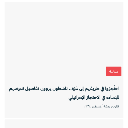
سياسة
احتُجزوا في طريقهم إلى غزة.. ناشطون يروون تفاصيل تعرضهم
للإساءة في الاحتجاز الإسرائيلي
كاثرين بورتر
٩ أغسطس ٢٠٢٦