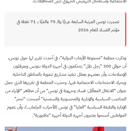
الاجتماعية واستفحال التهميش الجهوي (بين المحافظات).
تصدرت تونس المرتبة السابعة عربيًا والـ 75 عالميًا بـ 71 نقطة في
مؤشر الفساد للعام 2016
وذكرت منظمة “مجموعة الأزمات الدولية”، في أحدث تقرير لها حول تونس،
أن حوالي 300 “رجل ظل” يتحكمون في أجهزة الدولة بتونس ويعرقلون
الإصلاحات، وأن بعضهم يعطل تنفيذ مشاريع تنموية بالمناطق الداخلية
ويحرك الاحتجاجات الاجتماعية فيها
.
وحذرت المنظمة في تقريرها الذي حمل
عنوان “الانتقال المعطَّل: فساد وجهوية في تونس” من أن مظاهر “الإثراء من
المناصب السياسية والإدارية والمحسوبية والسمسرة” أصبحت “تنخر”
الإدارة والطبقة السياسية “العليا” في تونس (الأحزاب، البرلمان..)، وأن عموم
المواطنين أصبحوا يعتبرون أجهزة الدولة أجهزة “مافيوزية
“.