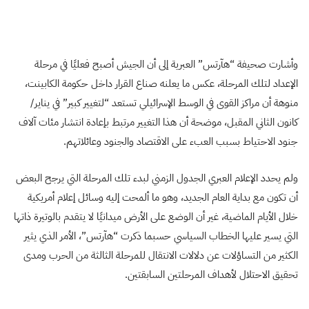
وأشارت صحيفة “هآرتس” العبرية إلى أن الجيش أصبح فعليًا في مرحلة
الإعداد لتلك المرحلة، عكس ما يعلنه صناع القرار داخل حكومة الكابينت،
منوهة أن مراكز القوى في الوسط الإسرائيلي تستعد “لتغيير كبير” في يناير/
كانون الثاني المقبل، موضحة أن هذا التغيير مرتبط بإعادة انتشار مئات آلاف
جنود الاحتياط بسبب العبء على الاقتصاد والجنود وعائلاتهم.
ولم يحدد الإعلام العبري الجدول الزمني لبدء تلك المرحلة التي يرجح البعض
أن تكون مع بداية العام الجديد، وهو ما ألمحت إليه وسائل إعلام أمريكية
خلال الأيام الماضية، غير أن الوضع على الأرض ميدانيًا لا يتقدم بالوتيرة ذاتها
التي يسير عليها الخطاب السياسي حسبما ذكرت “هآرتس”، الأمر الذي يثير
الكثير من التساؤلات عن دلالات الانتقال للمرحلة الثالثة من الحرب ومدى
تحقيق الاحتلال لأهداف المرحلتين السابقتين.