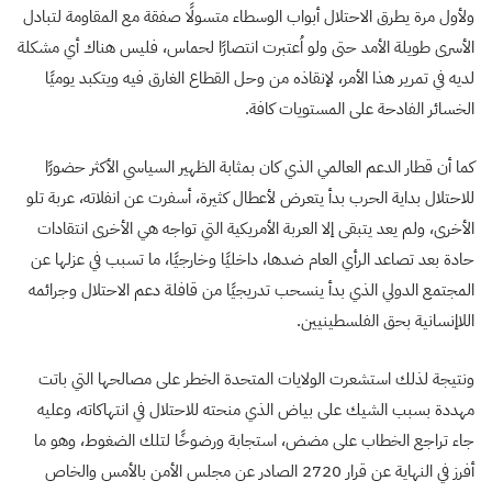
ولأول مرة يطرق الاحتلال أبواب الوسطاء متسولًا صفقة مع المقاومة لتبادل
الأسرى طويلة الأمد حتى ولو اُعتبرت انتصارًا لحماس، فليس هناك أي مشكلة
لديه في تمرير هذا الأمر، لإنقاذه من وحل القطاع الغارق فيه ويتكبد يوميًا
الخسائر الفادحة على المستويات كافة.
كما أن قطار الدعم العالمي الذي كان بمثابة الظهير السياسي الأكثر حضورًا
للاحتلال بداية الحرب بدأ يتعرض لأعطال كثيرة، أسفرت عن انفلاته، عربة تلو
الأخرى، ولم يعد يتبقى إلا العربة الأمريكية التي تواجه هي الأخرى انتقادات
حادة بعد تصاعد الرأي العام ضدها، داخليًا وخارجيًا، ما تسبب في عزلها عن
المجتمع الدولي الذي بدأ ينسحب تدريجيًا من قافلة دعم الاحتلال وجرائمه
اللاإنسانية بحق الفلسطينيين.
ونتيجة لذلك استشعرت الولايات المتحدة الخطر على مصالحها التي باتت
مهددة بسبب الشيك على بياض الذي منحته للاحتلال في انتهاكاته، وعليه
جاء تراجع الخطاب على مضض، استجابة ورضوخًا لتلك الضغوط، وهو ما
أفرز في النهاية عن قرار 2720 الصادر عن مجلس الأمن بالأمس والخاص