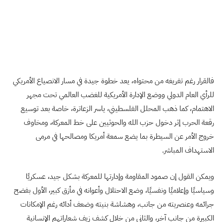
فالقرار رغم تفريغه من محتواه، يعد خطوة جيدة في مسار الانصياع الأمريكي
للرأي العام الدولي ووضع الإدارة الأمريكية للغضب العالمي تحت مجهر
الاهتمام، كما ذهب المحلل الفلسطيني، ياسر الزعاترة، خاصة بعد توسيع
رقعة الحرب إثر دخول حزب الله والحوثيين على خط المعركة، ومخاوف
خروج الأمر عن السيطرة بما يضع سمعة أمريكا ومصالحها في مرمى
الاستهداف المباشر.
ويمكن القول إن صمود المقاومة وإدارتها للمعركة بشكل جيد، عسكريًا
وسياسيًا وإعلاميًا ونفسيًا، وضع الاحتلال وأعوانه في مأزق كبير، الأول بفضح
جرائمه وعنصريته من جانب، وهشاشة بنيته وضعف أدائه رغم الإمكانات
الكبيرة من جانب آخر، والثاني من خلال كشف زيف شعاراتهم الإنسانية