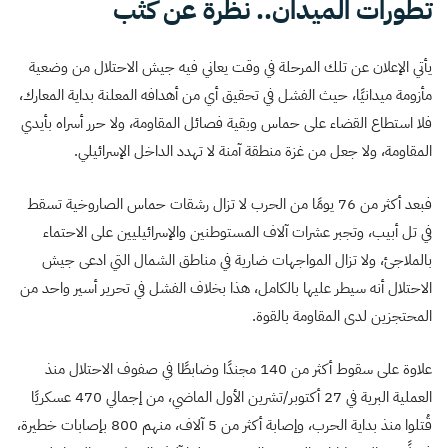
تطورات الميدان.. نظرة عن كثب
يأتي الإعلان عن تلك المرحلة في وقت يعاني فيه جيش الاحتلال من وضعية
مأزومة ميدانيًا، حيث الفشل في تحقيق أي من أهدافه المعلنة بداية المعارك،
فلا استطاع القضاء على حماس وبقية فصائل المقاومة، ولا حرر أسراه بأيدي
المقاومة، ولا جعل من غزة منطقة آمنة لا تهدد الداخل الإسرائيلي.
فبعد أكثر من 76 يومًا من الحرب لا تزال رشقات حماس الصاروخية تسقط
في تل أبيب، وتجبر عشرات آلاف المستوطنين والإسرائيليين على الاحتماء
بالملاجئ، ولا تزال المواجهات ضارية في مناطق الشمال التي ادعى جيش
الاحتلال أنه سيطر عليها بالكامل، هذا بخلاف الفشل في تحرير أسير واحد من
المحتجزين لدى المقاومة بالقوة.
علاوة على سقوط أكثر من 140 مجندًا وضابطًا في صفوف الاحتلال منذ
العملية البرية في 27 أكتوبر/تشرين الأول الماضي، من إجمالي 470 عسكريًا
قُتلوا منذ بداية الحرب، وإصابة أكثر من 5 آلاف، منهم 800 بإصابات خطيرة،