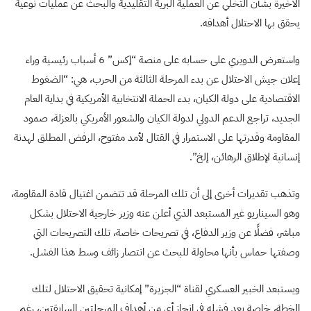
الأخيرة بشأن التخلي عن العملية البرية التقليدية والبحث عن عمليات نوعية
يحقق بها الاحتلال أهدافه.
واستعرض الدويري على حسابه على منصة “إكس” 6 أسباب رئيسية وراء
إعلان جيش الاحتلال عن بدء المرحلة الثالثة من الحرب، هي: “الضغوط
الاقتصادية على دولة الكيان، بدء الحملة الانتخابية الأمريكية في بداية العام
الجديد، تراجع الدعم الدولي لدولة الكيان والشعور الأمريكي بالعزلة، صمود
المقاومة وقدرتها على الاستمرار في القتال لأمد مفتوح، الرفض المطلق لهدنة
إنسانية لإطلاق الرهائن، إلخ”.
وتذهب تقديرات أخرى إلى أن تلك المرحلة قد تتضمن اغتيال قادة المقاومة،
وهو السيناريو غير المستبعد الذي أعلن عنه وزير خارجية الاحتلال بشكل
مباشر، فضلًا عن وزير الدفاع، في تصريحات خاصة، تلك التصريحات التي
وصفتها حماس بأنها محاولة للبحث عن انتصار زائف وسط هذا الفشل.
ويستبعد الخبير العسكري لقناة “الجزيرة” إمكانية تحقيق الاحتلال لتلك
الخطة، خاصة بعد فشله في إنجاز أي من أهداف المرحلتين السابقتين، رغم