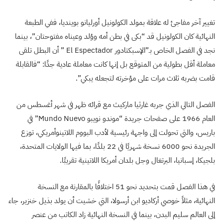
تغيير آخر مفاجئ له علاقة بمولد الكولونيل أورليانو بوينديا، ففي الطبعة
النهائية كان الكولونيل قد “بكى في بطن أمه ووُلد وعيناه مفتوحتان”، بينما
نجد في الفصل الخاص بـ”الإسبكتادور El Espectador ” أن البطل تلقى
معاملة أقل بطولية من المتوقع بل إنها كانت معاملة عادية جدًا: “فالقابلة
قامت بضربه ثلاث مرات على مؤخرته لتجعله يبكي”.
الفصل التالي الذي جربه غارثيا ماركيث مع قرائه ظهر في شهر أغسطس من
العام 1966 على صفحات جريدة “موندو نويبو Mundo Nuevo” في
باريس، والتي تحولت إلى واجهة رئيسية لأدب البووم اللاتينوأمريكي، توزع
الجريدة نحو 6000 نسخة شهريًا في 22 بلدًا، بما فيها الولايات المتحدة،
بلجيكا، إسبانيا، البرتغال وجل بلدان أمريكا اللاتينية تقريبًا.
في هذا الفصل قمت بتحديد نحو 51 اختلافًا بالمقارنة مع النسخة
النهائية، مثلاً خوصي أركاديو ابن أرسولا، التي خشيت أن يولد بذيل خنزير، جاء
إلى العالم سليم البدن، بينما في النسخة النهائية زاد الكاتب من عنصر