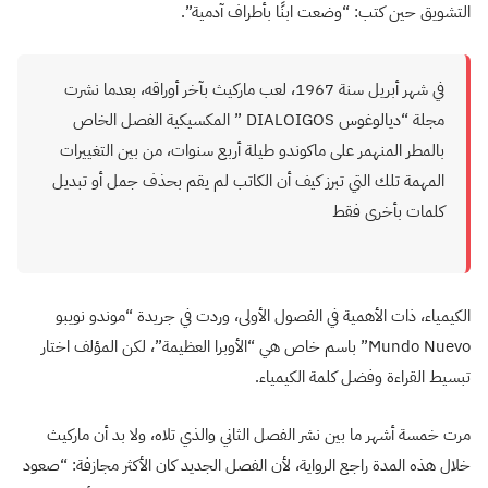
التشويق حين كتب: “وضعت ابنًا بأطراف آدمية”.
في شهر أبريل سنة 1967، لعب ماركيث بآخر أوراقه، بعدما نشرت
مجلة “ديالوغوس DIALOIGOS ” المكسيكية الفصل الخاص
بالمطر المنهمر على ماكوندو طيلة أربع سنوات، من بين التغييرات
المهمة تلك التي تبرز كيف أن الكاتب لم يقم بحذف جمل أو تبديل
كلمات بأخرى فقط
الكيمياء، ذات الأهمية في الفصول الأولى، وردت في جريدة “موندو نويبو
Mundo Nuevo” باسم خاص هي “الأوبرا العظيمة”، لكن المؤلف اختار
تبسيط القراءة وفضل كلمة الكيمياء.
مرت خمسة أشهر ما بين نشر الفصل الثاني والذي تلاه، ولا بد أن ماركيث
خلال هذه المدة راجع الرواية، لأن الفصل الجديد كان الأكثر مجازفة: “صعود