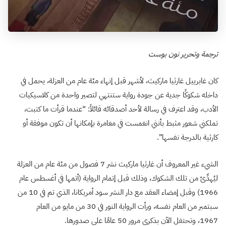
ترجمة وتحرير نون بوست
كان غابرييل غارثيا ماركيث، لأشهر قبل إنهاء مئة عام من العزلة، يحمل في
داخله شكوكًا جدية عن جودة رواية ستنتهي لتصير واحدة من كلاسيكيات
الأدب، وقد اعترف في رسالة لأحد أصدقائه قائلاً: “عندما قرأت ما كتبت،
تملكني شعور مثبط بأنني انغمست في مغامرة بإمكانها أن تكون موفقة أو
كارثية بالدرجة نفسها”.
الشيء غير المعروف أن غارثيا ماركيث نشر 7 فصول من مئة عام من العزلة
ليُهدِّئ من تلك الشكوك، وذلك قبل إتمام الرواية (أتمها في أغسطس عام
1966) وقبل إمضاء العقد مع دار النشر سود أمريكانا، الذي تم في 10 من
سبتمبر من العام نفسه، ورأت الرواية النور في 30 من مايو من العام
1967، وتحتفل الآن بذكرى مرور 50 عامًا على صدورها.