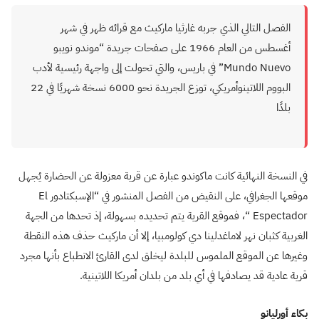
الفصل التالي الذي جربه غارثيا ماركيث مع قرائه ظهر في شهر
أغسطس من العام 1966 على صفحات جريدة “موندو نويبو
Mundo Nuevo” في باريس، والتي تحولت إلى واجهة رئيسية لأدب
البووم اللاتينوأمريكي، توزع الجريدة نحو 6000 نسخة شهريًا في 22
بلدًا
في النسخة النهائية كانت ماكوندو عبارة عن قرية معزولة عن الحضارة يُجهل
موقعها الجغرافي، على النقيض من الفصل المنشور في “الإسبكتادور El
Espectador “، فموقع القرية يتم تحديده بسهولة، إذ تحدها من الجهة
الغربية كثبان نهر لاماغدلينا دي كولومبيا، إلا أن ماركيث حذف هذه النقطة
وغيرها عن الموقع الملموس للبلدة ليخلق لدى القارئ الانطباع بأنها مجرد
قرية عادية قد يصادفها في أي بلد من بلدان أمريكا اللاتينية.
بكاء أورليانو