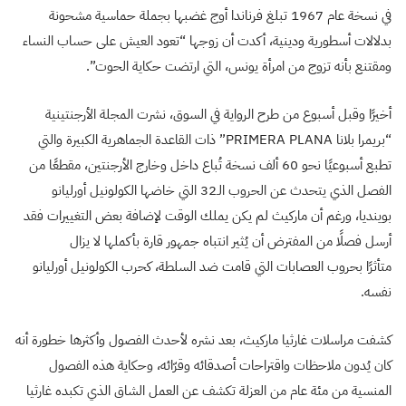
في نسخة عام 1967 تبلغ فرناندا أوج غضبها بجملة حماسية مشحونة
بدلالات أسطورية ودينية، أكدت أن زوجها “تعود العيش على حساب النساء
ومقتنع بأنه تزوج من امرأة يونس، التي ارتضت حكاية الحوت”.
أخيرًا وقبل أسبوع من طرح الرواية في السوق، نشرت المجلة الأرجنتينية
“بريمرا بلانا PRIMERA PLANA” ذات القاعدة الجماهرية الكبيرة والتي
تطبع أسبوعيًا نحو 60 ألف نسخة تُباع داخل وخارج الأرجنتين، مقطعًا من
الفصل الذي يتحدث عن الحروب الـ32 التي خاضها الكولونيل أورليانو
بوينديا، ورغم أن ماركيث لم يكن يملك الوقت لإضافة بعض التغييرات فقد
أرسل فصلًا من المفترض أن يُثير انتباه جمهور قارة بأكملها لا يزال
متأثرًا بحروب العصابات التي قامت ضد السلطة، كحرب الكولونيل أورليانو
نفسه.
كشفت مراسلات غارثيا ماركيث، بعد نشره لأحدث الفصول وأكثرها خطورة أنه
كان يُدون ملاحظات واقتراحات أصدقائه وقرّائه، وحكاية هذه الفصول
المنسية من مئة عام من العزلة تكشف عن العمل الشاق الذي تكبده غارثيا