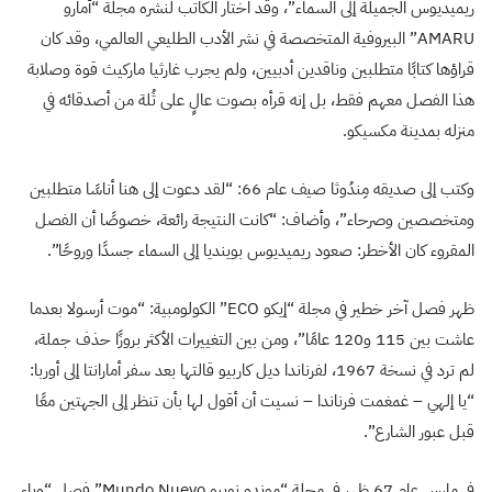
ريميديوس الجميلة إلى السماء”، وقد اختار الكاتب لنشره مجلة “أمارو
AMARU” البيروفية المتخصصة في نشر الأدب الطليعي العالمي، وقد كان
قراؤها كتابًا متطلبين وناقدين أدبيين، ولم يجرب غارثيا ماركيث قوة وصلابة
هذا الفصل معهم فقط، بل إنه قرأه بصوت عالٍ على ثُلة من أصدقائه في
منزله بمدينة مكسيكو.
وكتب إلى صديقه مِندُوثا صيف عام 66: “لقد دعوت إلى هنا أناسًا متطلبين
ومتخصصين وصرحاء”، وأضاف: “كانت النتيجة رائعة، خصوصًا أن الفصل
المقروء كان الأخطر: صعود ريميديوس بوينديا إلى السماء جسدًا وروحًا”.
ظهر فصل آخر خطير في مجلة “إيكو ECO” الكولومبية: “موت أرسولا بعدما
عاشت بين 115 و120 عامًا”، ومن بين التغييرات الأكثر بروزًا حذف جملة،
لم ترد في نسخة 1967، لفرناندا ديل كاربيو قالتها بعد سفر أمارانتا إلى أوربا:
“يا إلهي – غمغمت فرناندا – نسيت أن أقول لها بأن تنظر إلى الجهتين معًا
قبل عبور الشارع”.
في مارس عام 67 ظهر في مجلة “موندو نويبو Mundo Nuevo” فصل “وباء