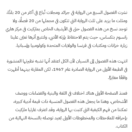
نشرت الفصول السبع من الرواية في جرائد ومجلات تُباع في أكثر من 20 بلدًا،
ومثلت ما يزيد على ثلث الرواية التي تتكون في مجملها من 20 فصلًا، ولا
توجد نسخ من هذه الفصول حتى في الأرشيف الخاص بماركيث في مركز هاري
رانسوم بتكساس، حيث يتم الاحتفاظ بإرثه الأدبي، ولتتبع أثرها تعيّن علينا
زيارة خزانات ومكتبات في فرنسا والولايات المتحدة وكولومبيا وإسبانيا.
انتهت هذه الفصول إلى النسيان لأن الكل اعتقد أنها تشبه نظيرتها المنشورة
في الطبعة الأولى من الرواية الصادرة عام 1967، لكن المقارنة بينهما أظهرت
واقعًا مغايرًا.
فمنذ الصفحة الأولى هناك اختلاف في اللغة والبنية والفضاءات ووصف
الأشخاص، وهذا ما يجعل هذه الفصول المنسية ذات قيمة أدبية كبيرة،
تمكننا من فهم الكيفية التي كتبت بها الرواية، وقد اعترف غارثيا ماركيث
بإحراقه للملاحظات والمخطوطات الأولى بُعيد توصله بالنسخة النهائية من
الكتاب.