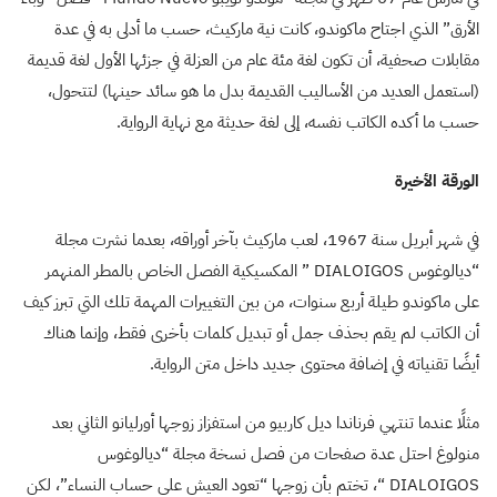
الأرق” الذي اجتاح ماكوندو، كانت نية ماركيث، حسب ما أدلى به في عدة
مقابلات صحفية، أن تكون لغة مئة عام من العزلة في جزئها الأول لغة قديمة
(استعمل العديد من الأساليب القديمة بدل ما هو سائد حينها) لتتحول،
حسب ما أكده الكاتب نفسه، إلى لغة حديثة مع نهاية الرواية.
الورقة الأخيرة
في شهر أبريل سنة 1967، لعب ماركيث بآخر أوراقه، بعدما نشرت مجلة
“ديالوغوس DIALOIGOS ” المكسيكية الفصل الخاص بالمطر المنهمر
على ماكوندو طيلة أربع سنوات، من بين التغييرات المهمة تلك التي تبرز كيف
أن الكاتب لم يقم بحذف جمل أو تبديل كلمات بأخرى فقط، وإنما هناك
أيضًا تقنياته في إضافة محتوى جديد داخل متن الرواية.
مثلًا عندما تنتهي فرناندا ديل كاربيو من استفزاز زوجها أورليانو الثاني بعد
منولوغ احتل عدة صفحات من فصل نسخة مجلة “ديالوغوس
DIALOIGOS “، تختم بأن زوجها “تعود العيش على حساب النساء”، لكن