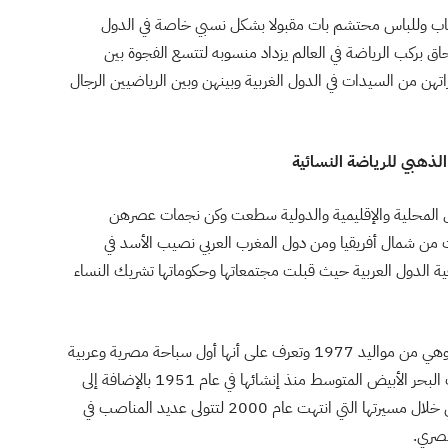
اب وللباس محتشم بات مقبولا بشكل نسبي خاصة في الدول
لحاق بركب الرياضة في العالم يزداد منسوبه لتتسع الفجوة بين
تهن من السيدات في الدول الغربية وبينهن وبين الرياضيين الرجال
الذهبي للرياضة النسائية
افل المحلية والإقليمية والدولية سطعت وكن نجمات عصرهن
ت من شمال أفريقيا ومن دول المغرب العربي نصيب الأسد في
قية الدول العربية حيث قبلت مجتمعاتها وحكوماتها تشريك النساء
المصرية رانيا علواني التي تلقب في مصر بالسمكة الذهبية وهي من مواليد 1977 وتعرف على أنها أول سباحة مصرية وعربية
تحصل على ميداليتن ذهبيتين في السباحة في تاريخ دورات البحر الأبيض المتوسط منذ إنشائها في عام 1951 بالإضافة إلى
الفوز بـ77 ميدالية على المستوى الدولي والأفريقي والعربي خلال مسيرتها التي انتهت عام 2000 لتتولى عديد المناصب في
مصري.