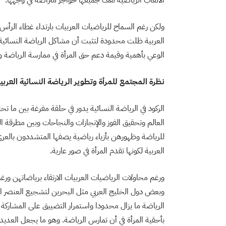
الألعاب الرياضية تقف جميعها حواجز متراصة في وجهها.
ولكن رغم السماح للرياضيات العربيات بارتداء غطاء الرأس ف
العربية ظلت محدودة لتثبت أن مشاكل الرياضة النسائية ا
الوعي بأهمية وقيمة دعم حق المرأة في ممارسة الرياضة وم
نظرة المجتمع للمرأة وتطوير الرياضة النسائية العرب
الركود في الرياضة النسائية يدور في حلقة مفرغة بين ما تح
العالم وتحقيق الفوز والإنجازات والنجاحات وبين مطرقة ال
للرياضة وظهورهن بأزياء رياضية يصفها المتشددون بالعري و
العربية لكونها تقدم المرأة في صور عارية.
ورغم محاولات الرياضيات العربيات الارتقاء برياضاتهن 
وبعض دول الخليج العربي مثل البحرين لتشجيع العنصر النس
الرياضة ما يزال محدودا واستمرار التضييق على المشاركة 
بأحقية المرأة في أن تمارس الرياضة. وهو ما يجعل العديد 