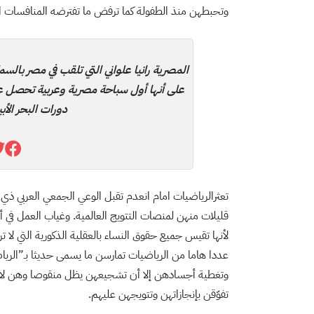
وتحبطهن منذ الطفولة كما ترفض ما تفترضه المنافسات ال
على أنها أول سباحة مصرية وعربية تحصل على
دورات البحر ال
تعثرالرياضيات امام انعدم تقبل الوعي الجمعي العربي ذي
قليلات منهن لمنصات التتويج العالمية. وغياب العمل في أ
لأنها تقيس جميع حقوق النساء بالعقلية الذكورية التي لا تر
عددا هاما من الرياضيات تمارسن ما يسمى حديثا بـ”الريا
وتغطية أجسادهن إلا أن تشجيعهن يظل منقوصا وهن لا 
تفوّقن بإنجازاتهن وتتويجهن عليهم.