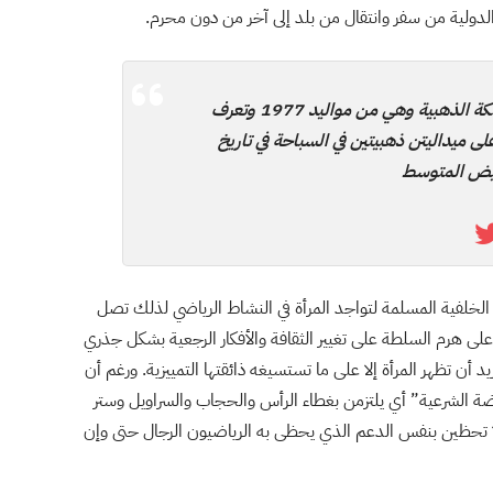
دولية من سفر وانتقال من بلد إلى آخر من دون محرم.
المصرية رانيا علواني التي تلقب في مصر بالسمكة الذهبية وهي من مواليد 1977 وتعرف
 ميداليتن ذهبيتين في السباحة في تاريخ
أبيض المتوسط
 الخلفية المسلمة لتواجد المرأة في النشاط الرياضي لذلك تصل
على هرم السلطة على تغيير الثقافة والأفكار الرجعية بشكل جذري
يد أن تظهر المرأة إلا على ما تستسيغه ذائقتها التمييزية. ورغم أن
ضة الشرعية” أي يلتزمن بغطاء الرأس والحجاب والسراويل وستر
تحظين بنفس الدعم الذي يحظى به الرياضيون الرجال حتى وإن