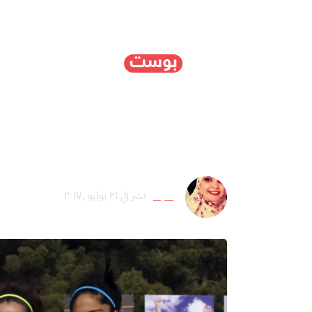
الرئيسية
سياسة
ا
متى تأخذ نون النسوة حق
بن تاجة
نشر في ٢١ يوليو ,٢٠١٧