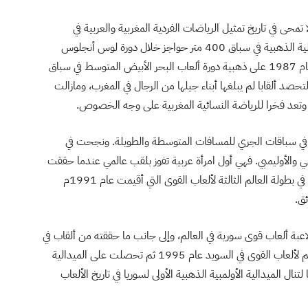
تمحى في تاريخ تمثيل الرياضات الفردية المغربية والعربية في
المسابقات الدولية وقد فازت المتوكل عام 1984 بالميدالية الذهبية في سباق 400 متر حواجز خلال دورة لوس أنجلوس
لتكون أول عربية تحصل على هذا التتويج. كما تحصلت عام 1987 على ذهبية دورة ألعاب البحر الأبيض المتوسط في سباق
لتحصد ألقابا لم يبلغها أبناء جيلها من الرجال في المغرب، ومازالت
ب وتعد فخرا للرياضة النسائية المغربية على وجه الخصوص.
ت في سباقات الجري للمسافات المتوسطة والطويلة. ونجحت في
 والأوليمبي. فهي أول امرأة عربية تفوز بلقب عالمي عندما حققت
المركز الأول في سباق 15000م وفازت بالميدالية الذهبية في بطولة العالم الثالثة لألعاب القوى التي أقيمت عام 1991م
لودة عام 1972،والتي تظل أبرز لاعبة ألعاب قوى سورية في العالم، وإلى جانب ما حققته من ألقاب في
سوريا والعالم العربي أحرزت شعاع على ذهبية بطولة العالم لألعاب القوى في السويد عام 1995 ثم تحصلت على الميدالية
لعاب الأولمبية الصيفية عام 1996 في أتلانتا لتنال الميدالية الأولمبية الذهبية الأولى لسوريا في تاريخ الألعاب