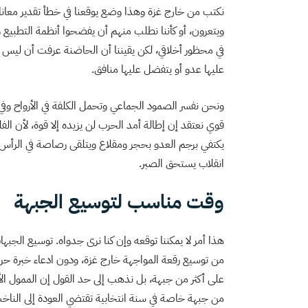
نكتب من خارج غزة وهذا وضع يوقعنا في خطأ تقدير معان
ويتعرون، أو كأننا نطلب منهم أن يفضحوا أنظمة التطبيع و
في محظور أخلاقي، لكن يقيننا أن الحاضنة عرفت أن ليس أ
عليها عدو أو يتفضل عليها منافق.
ونحن نفسر الصمود الجماعي وتحمل الكلفة في الأرواح وفي 
قوي نعتقد إن إطالة أمد الحرب لن يزيده إلا قوة، لأن ا
يكتفي برجم العدو بحجر ومقلاع ويتلقى رصاصة في الرأس، 
انقلاب يستحق الصبر.
وقت مناسب لتوسيع الجبهة
هذا أمر لا يمكننا توقعه وإن كنا نرى جدواه. توسيع الج
من توسيع رقعة المواجهة خارج غزة، ودون ادعاء خبرة 
على أكثر من جبهة، بل نذهب إلى حد القول إن الممول ا
من جبهة خاصة في سنة انتخابية تقتضي العودة إلى النا