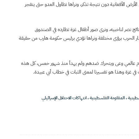
رض الأفغانية دون نتيجة تذكر، ونراها تطاول العدو حتى ينفجر
تائج نصر لناخبيه، ونرى صور أطفال غزة تطارده في الصندوق
مسار الحرب برؤى مختلفة ونراها تؤدي برئيس حكومة هارب من حقيقة
ام عالمي وعى ويتحرك ضدهم ولم يهدأ منذ شهور خمس، كل هذه
في غزة وهذا هو تفسيرنا لمعنى الثبات في خطاب أبي عبيدة.
طينية
،
المقاومة الفلسطينية
،
انتهاكات الاحتلال الإسرائيلي