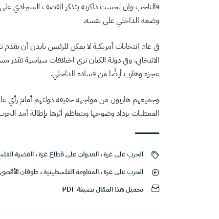
فالناخب وإن لحست ذاكرته يتذكر القصف السجادي على الأ
وضعه الداخلي على نفسه.
في عام انتخابات أمريكية لا يمكن للرئيس بايدن أن يقدم ن
الانتخابي، وفي دولة الكيان نرى اختلافات سياسية تقدر 
عجزه وهارب أيضًا من فساده الداخلي.
وجميعهم هاربون من مواجهة حقيقة دولتهم أمام رأي ع
المعطيات يزداد وضوحها ويتعاظم أثرها بإطالة أمد الحرب 
الحرب على غزة
،
العدوان على قطاع غزة
،
القضية الفلس
الحرب على غزة
،
المقاومة الفلسطينية
،
طوفان الأقصى
تحميل هذا المقال بصيغة PDF