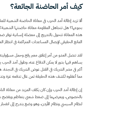
كيف أمر الحاضنة الجائعة؟
ألا تزيد إطالة أمد الحرب في معاناة الحاضنة الشعبية لل
بجوعها؟ هل تتجاهل المقاومة معاناة حاضنتها الشعبية؟ نحت
هذه المعاناة تتحول بالتدريج إلى معضلة إنسانية توقر ضمي
المانع الحقيقي لإيصال المساعدات المتراكمة في انتظار العب
لقد تنصل العدو من أمر إغلاق معبر رفح وحمل مسؤوليته 
يساهم فيها بدور لا يمكن الدفاع عنه، وطول أمد الحرب يزي
أكبر في مصر الشريك في القتل عوض الشريك في النجدة. 
مما أغفلوه لكشف هذه الحقيقة ثمن غال تدفعه غزة وتدف
إن إطالة أمد الحرب وإن كان يكلف المزيد من معاناة الن
بالخصوص، ويعرضهما إلى ضغط شعبي يتعاظم ويفضح شرعي
لنظام السيسي ونظام الأردن، وهو وضع يتدرج إلى انفجار ل