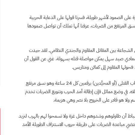
شرين الأول أنها قادرة على الصمود لأشهر طويلة، فسرنا قولها على الدعاية الحربية
ق المرتفع من الضربات، عرفنا أنها تملك أن تواصل صمودها
رق الشجاعة بين المقاتل المقاوم والجندي النظامي. لقد حيدت
معادي صيد سهل يمكن مواصلة قتله بسهولة. غني عن القول أن
فحولها المقاوم إلى كمائن ومتاريس.
الصيد السهل تجلى للعيان في الشهر الرابع حين صار حساب القتلى (أو المحيَّدين) برقمين كل 24 ساعة وهو نسق مرتفع
لاه. في وضع مماثل فإن إطالة أمد الحرب وتنويع الضربات تخدم
م ولا هو قادر على الخروج بلا نصر وهي هزيمة.
ا عبيدة يقول في ظهوره عشية 16 فبراير/شباط أن طاولوهم وشدوهم داخل غزة ولا تسمحوا لهم بالهرب لنزيد
ضي مباعدة الضربات على طريقة حروب الاستنزاف الطويلة الأمد