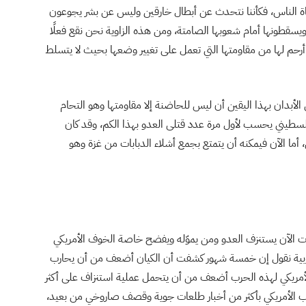
اة الناس، فكأننا نتحدث عن أبطال خارقين وليس عن بشر يجوعون
يسقطونها أمام شعوبها الصامتة، ومن هذه الزاوية نحن نقع فعلًا
رحم لها من مقاومتها التي تعمل على تغيير وضعها بحيث لا يتسلط
الأبدان بهذا اليقين أن ليس للحاضنة إلا مقاومتها وهو التحام
لفلسطيني يحسب لأول مرة عدد قتلى العدو بهذا الكم، وقد كان
أما الآن فيمكنه أن يتمتع بجمع أشلاء الدبابات من غزة وهو
بهات الآن يستنزف العدو ومن يموّله ويفضح خاصة الخوف الأمريكي
حربية نقول إن خمسة شهور كشفت أن الكيان أضعف من أن يحارب
لأمريكي لهذه الحرب أضعف من أن يتحمل عملية استنزاف على أكثر
خب الأمريكي بأكثر من أخبار طلعات جوية وقصف صاروخي من بعيد،