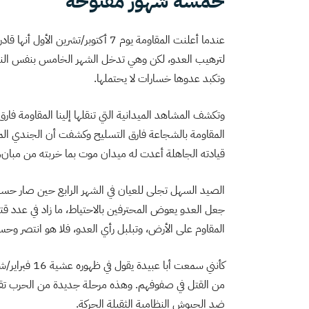
خمسة شهور مفتوحة
عندما أعلنت المقاومة يوم 7 أكتوبر/ت
لترهيب العدو، لكن وهي تدخل الشهر الخامس بنفس النس
وتكبد عدوها خسارات لا يحتملها.
وتكشف المشاهد الميدانية التي تنقلها إلينا المقاومة فا
المقاومة بالشجاعة فارق التسليح وكشفت أن الجندي ال
قيادته الجاهلة أعدت له ميدان موت بما خربته من مبان، 
جعل العدو يعوض المحترفين بالاحتياط، ما زاد في عدد قت
المقاوم على الأرض، وتبلبل رأي العدو، فلا هو انتصر وحس
كأنني سمعت أب
من القتل في صفوفهم. وهذه مرحلة جديدة من الحرب تقت
ضد الجيوش النظامية الثقيلة الحركة.