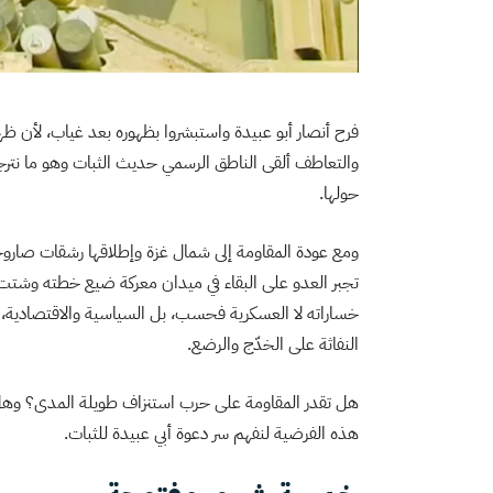
فرح أنصار أبو عبيدة واستبشروا بظهوره بعد غياب، لأن ظهو
والتعاطف ألقى الناطق الرسمي حديث الثبات وهو ما نترجم
حولها.
ومع عودة المقاومة إلى شمال غزة وإطلاقها رشقات صارو
تجبر العدو على البقاء في ميدان معركة ضيع خطته وشتت ح
خساراته لا العسكرية فحسب، بل السياسية والاقتصادية، ف
النفاثة على الخدّج والرضع.
هل تقدر المقاومة على حرب استنزاف طويلة المدى؟ وهل ت
هذه الفرضية لنفهم سر دعوة أبي عبيدة للثبات.