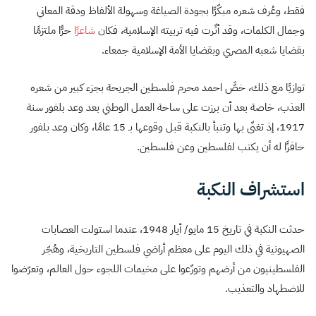
فقط، وعُرف شعره مبكّرًا بجودة الصياغة وسهولة الألفاظ ودقة المعاني
وجمال الكلمات، وقد أثّرت فيه تربيته الإسلامية، فكان
شاعرًا
حرًّا ملتزمًا
بقضايا شعبه المصري وبقضايا الأمة الإسلامية جمعاء.
توازيًا مع ذلك، خصَّ احمد محرم فلسطين الجريحة بجزء كبير من شعره
العذب، خاصة بعد أن برزت على ساحة العمل الوطني بعد وعد بلفور سنة
1917، إذ تغنّى بها وتنبأ بالنكبة قبل وقوعها بـ 15 عامًا، وكان وعد بلفور
حافزًا له أن يكتب لفلسطين وعن فلسطين.
استشراف النكبة
حدثت النكبة في تاريخ 15 مايو/ أيار 1948، عندما استولت العصابات
الصهيونية في ذلك اليوم على معظم أراضي فلسطين التاريخية، وهُجّر
الفلسطينيون من أرضهم وتوزّعوا على مخيمات اللجوء حول العالم، وتعرّضوا
للاضطهاد والتعذيب.