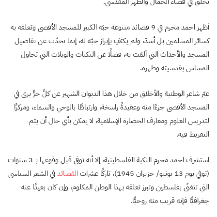
تحلّق في فضاء الجمال والطهر المقدسي.
أظهر احمد محرم في 9 قصائد متنوعة حبّه الكبير للمسجد الأقصى وتعلقه به
كسائر المسلمين بل أشدّ، ولم يكتفِ بإبراز حبّه له، إنما تحدّث عن تفاصيل
المسجد والأحداث التي ألمّت به، فضلًا عن النكبات والويلات التي تحاول
المساس بقدسيته وطهره.
عبّر شاعر الوطنية والأخلاق من خلال هذا الديوان الشهير عن كلِّ حرٍّ يرى في
المسجد الأقصى جزءًا منه وعقيدةً راسخة، وارتباطًا بالوحي والسماء، ومركزًا
لتدريس العلوم ومعارف الحضارة الإسلامية، لا يمكن بأي حال أن يتم
التفريط فيه.
استشرف احمد محرم النكبة الفلسطينية، إلا أنه توفي قبل وقوعها بـ 3 سنوات
(توفي يوم 13 يونيو/ حزيران 1945)، تاركًا عشرات
القصائد
في الشعر السياسي
التي تتغنّى بفلسطين وتبرز تعلقه بهذا الوطن المكلوم، وإن كان بعيدًا عنه
جغرافيًّا فإنه قريب منه روحيًّا.