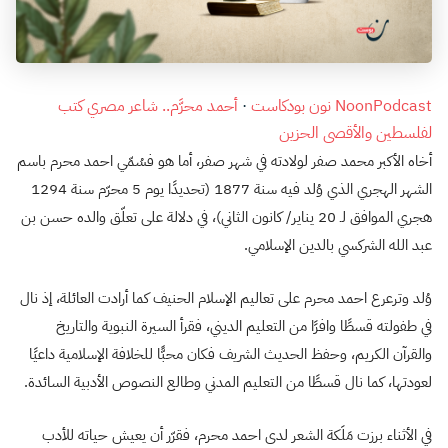
NoonPodcast نون بودكاست
·
أحمد محرَّم.. شاعر مصري كتب
لفلسطين والأقصى الحزين
أخاه الأكبر محمد صفر لولادته في شهر صفر، أما هو فسُمّي احمد محرم باسم
الشهر الهجري الذي وُلد فيه سنة 1877 (تحديدًا يوم 5 محرّم سنة 1294
هجري الموافق لـ 20 يناير/ كانون الثاني)، في دلالة على تعلّق والده حسن بن
عبد الله الشركسي بالدين الإسلامي.
وُلد وترعرع احمد محرم على تعاليم الإسلام الحنيف كما أرادت العائلة، إذ نال
في طفولته قسطًا وافرًا من التعليم الديني، فقرأ السيرة النبوية والتاريخ
والقرآن الكريم، وحفظ الحديث الشريف فكان محبًّا للخلافة الإسلامية داعيًا
لعودتها، كما نال قسطًا من التعليم المدني وطالع النصوص الأدبية السائدة.
في الأثناء برزت مَلَكة الشعر لدى احمد محرم، فقرّر أن يعيش حياته للأدب