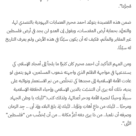
مُجرَّدا”.
ضمن هذه القصيدة يتوعّد احمد محرم العصابات اليهودية بالتصدي لها،
والتعهُّد بحماية أرض المقدسات، ويقول إن العدو لن يجد في أرض فلسطين
غير المقابر والمآتم، فكيف له أن يكون سيّدًا في هذه الأرض ولم يعرف التاريخ
له سيّدًا.
ومن المهم التأكيد أن احمد محرم كان كثيرًا ما يلجأ إلى أمجاد الإسلام، كي
يستدعيها في مواجهة الظلم الذي واجهته شعوب المسلمين، فهو يتمنى لو
عادت الأمة الإسلامية إلى مجدها كي تتخلّص من نير الاستعمار ونوائبه على
يديه، ذلك أنه يرى أن التشبّث بالدين الإسلامي وإحياء الخلافة الإسلامية
سبيلًا وحيدًا لنصرة الأمة ودحر أعدائها، ولذلك كتب:”لبَّيك يا وطن الجهاد
ومرحبًا .. لبَّيك من داعٍ أهابَ وثوَّبا.. لبَّيك إذ بلغ البلاء وإذ أبى .. جِد الزمان
وصرفه أن نلعبا.. من ذا يرى دمَه أعزَّ مكانة .. من أن يُخضَّب من “فلسطين”
الرُّبى”.