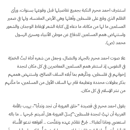
استشرف احمد محرم النكبة بجميع تفاصيلها قبل وقوعها بسنوات، ورأى
الظلم الذي وقع على فلسطين وأهلها وهي الأرض المقدسة، ولها في ضمير
المسلمين ما لها من مكانة، ما دعاه إلى كتابة الشعر لإيقاظ الوجدان والشعور
واستنهاض همم المسلمين للدفاع عن موطن الأنبياء ومسرى الرسول
محمد (ص).
علا صوت احمد محرم بالجهاد والنضال، وجعل من شعره أداة لبثّ الحَميّة
في النفوس، إذ استنفر همم المسلمين المعاصرين في كل مكان لنجدة
إخوانهم في فلسطين، وذكّرهم بما أبلاه السلف الصالح، واستنهض هممهم
بذكر بطولات محددة وعظيمة قام بها السلف الأول من المسلمين، ما مكّنهم
من نشر الإسلام في كل مكان.
يقول احمد محرم في قصيدة “خلق العروبة أن تجد وتدأبا”، يهيب بالأمة
العربية أن تهبَّ لنجدة فلسطين:”رُسلَ العروبة هل أسَيتم جُرحها .. ما باله
استعصى وماذا أعقبا؟.. جُرحٌ تقادَم عهده وتفتَّحت .. أفواهه تدعو الأُساة