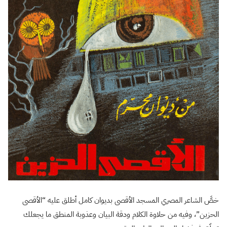
خصَّ الشاعر المصري المسجد الأقصى بديوان كامل أطلق عليه “الأقصى
الحزين”، وفيه من حلاوة الكلام ودقة البيان وعذوبة المنطق ما يجعلك