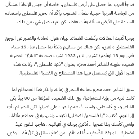
تفاجأ العرب بما حصل على أرض فلسطين، خاصة أن جيش الإنقاذ المشكّل
من الجامعة العربية حينها، طمأن الشعوب وأكّد أن تحرير فلسطين واستعادة
السيادة على الأرض مسألة وقت فقط، لكن لم يحصل شيء من ذلك.
يومها كُتبت المقالات ونُظمت القصائد لبيان هول الحادثة والتعبير عن الوجع
الفلسطيني والعربي، لكن هناك من سبقهم وتنبّأ بما حصل قبل 15 سنة،
ففي يوم 13 نوفمبر/ تشرين الثاني 1933 نشرت صحيفة “البلاغ” المصرية
قصيدة طويلة للشاعر أحمد محرّم بعنوان “نكبة فلسطين”، وكانت هذه
المرة الأولى التي يُستعمل فيها هذا المصطلح في القضية الفلسطينية.
سبق الشاعر احمد محرم عمالقة الشعر في زمانه، وابتكر هذا المصطلح لما
كانت لديه من رؤية استشرافية، وفي تلك القصيدة المؤلفة من 80 بيتًا بكى
الشاعر وجع فلسطين، واستحثّ همم العرب على نصرتها لكن النصر لم يأتِ
إلى اليوم، فكتب: “يا فلسطينُ اصْطَليها نكبة .. واشهديه في حماهم مأتمًا..
واشربي كأسك مِمَّا عصروا .. أذكري يومك في أفيائهم.. هاجها للقومِ عهدٌ
مُضطرِمْ .. لو رَعَوْا للضَّعفِ حقًا لم يَقُمْ.. من زُعافٍ جائلٍ في كلِّ فَمْ .. ودَعِي