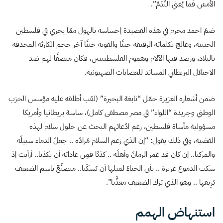
الأمسَ فما يُغني النَّدَمْ”.
ضمّ احمد محرم في هذه القصيدة إحساسه بالهول ممّا يجري في فلسطين
الحبيبة، وعالج بكلماته الرقيقة حينًا والقوية حينًا آخر حجم الكارثة المحدقة
بالبلاد، ورصد فيها الآلام وهموم الفلسطينيين، فكان منصفًا لهم ضد
الاحتلال البريطاني المساند للعصابات الصهيونية.
ضمن أشعاره الغزيرة حمّل “نابغة البحيرة” (لقب أطلقه عليه مؤسس الحزب
الوطني وجريدة “اللواء” في مصر مصطفى كامل)، ساسة بريطانيا وأمريكا
مسؤولية مأساة فلسطين، رغم ادّعائهم البحث عن حلول سلام لهذه
القضية، وفي ذلك يقول: “إن الذي زعم السلام مُرادُه .. جعلُ الدماء سبيلَه
والمركبا.. إن كان قد غمر الزمانَ وأهلَه .. كذبًا فمِن عاداته أن يكذبا.. أرأيت إذ
سكب الدموع غزيرة .. يأبى الحياءُ لمثلها أن يُسكَبا.. متصنِّعٌ باسم الضعيف
يُرِيقها .. وهو الذي ترك الضعيف معذَّبا”.
استنهاض الهمم