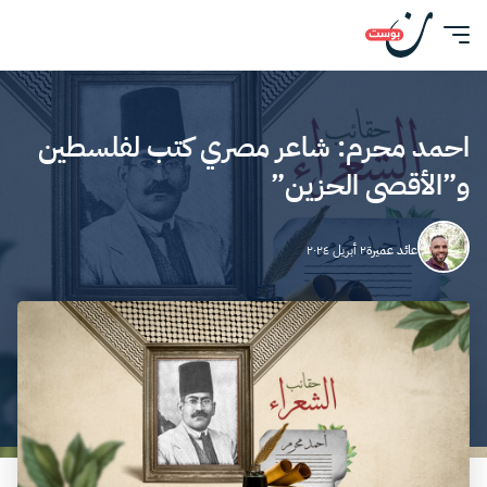
احمد محرم: شاعر مصري كتب لفلسطين
و”الأقصى الحزين”
عائد عميرة
٢ أبريل ٢٠٢٤