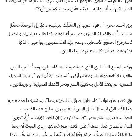
الغيَّبا.. أنتم أُساة الجُرح فاتخِذوا له .. من طبِّ شيخ أُساتكم ما جرَّبا.. وصفَ
الدواء لكم وخلَّف عِلمه .. فيكم فأين يريد منكم مَن أبى؟”.
يرى احمد محرم أن قوة العرب في التشبُّث بدينهم، داعيًا إلى الوحدة محذّرًا
من التشتُّت والضياع الذي يريده لهم أعداؤهم، كما طالب بالجهاد والنضال
لاسترجاع الحقوق لأصحابها، وعدم ترك الفلسطينيين يواجهون النكبة
بمفردهم بعد أن تكالب عليهم أعداء الدين.
ورغم الوضع المأساوي الذي عايشه وتنبّأ به لفلسطين، وتجنُّد البريطانيين
والغرب لإقامة دولة لليهود على أرض فلسطين، إلا أن ابن قرية إبيا الحمراء
المصرية لم يفقد الأمل بتحقيق النصر ودحر الأعداء الصهاينة والبريطانيين.
وفي قصيدة بعنوان “فلسطين صبرًا إن للفوز موعدا”، يستشرف احمد محرم
هذا الفوز الآتي لا محال طال الزمن أو قصر، وفي مطلع هذه القصيدة
الحماسية يقول شاعر مصر: “فلسطينُ صبرًا إنّ للفوز مَوْعِدا .. فَإِلَّا تفوزي
اليومَ فانتظري غدا.. ضمَانٌ على الأقدارِ نصرُ مُجاهدٍ .. يرى الموتَ أن يحيا
ذليلًا مُعَبَّدا.. إذا السّيفُ لم يُسْعِفْهُ أَسْعَفَ نَفْسَهُ .. بِبأسٍ يراه السّيفُ حتما