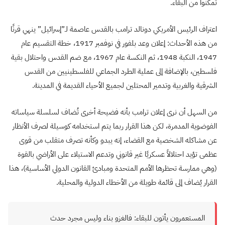
تمكنوا من البقاء.
اعتراف الرئيس الأمريكي دونالد ترامب بالقدس عاصمة لـ”إسرائيل” ينهي قرنًا
من هذه الأحداث: إعلان وعد بلفور في نوفمبر 1917، خطة التقسيم عام
1947، النكبة 1948، ثم النكسة عام 1967، مع ضم القدس واحتلال بقية
فلسطين، بالإضافة إلى عملية الطرد الجماعي للفلسطينيين من القدس
الشرقية والغربية وتدمير المحتلين لجميع الأحياء القديمة في المدينة.
من السهل أن نرى إعلان ترامب بأنه فضيحة أخرى تُضاف لسلسلة سياساته
الفوضوية المدمرة، لكن هذا القرار ربما يتم استخدامه كوسيلة لصرف الأنظار
عن مشاكله الشخصية مع القضاء، إنه يبدو وكأنه تصرف متقلب من قوى
عظمى تؤيد احتلالاً عسكريًا غير قانوني وتدعم الاستيلاء على الأراضي بالقوة
(وهي ممارسة تحظرها الأمم المتحدة ومبادئ القانون الدولي الأساسية)، هذا
القرار يُضاف إلى قائمة طويلة من الأخطاء الدولية والمحلية.
المستعمرون يأتون للبقاء: فالغزو بناء وليس مجرد حدث