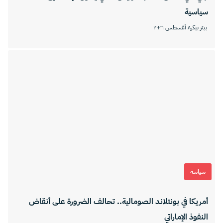
سياسية
بيتر بيكر
٨ أغسطس ٢٠٢٦
سياسة
أمريكا في بونتلاند الصومالية.. تحالف الضرورة على أنقاض
النفوذ الإماراتي