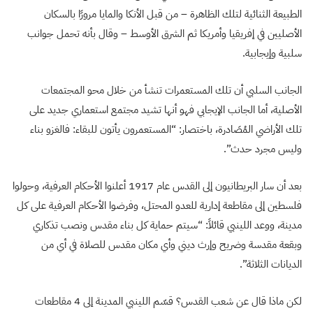
الطبيعة الثنائية لتلك الظاهرة – من قبل الأنكا والمايا مرورًا بالسكان
الأصليين في إفريقيا وأمريكا ثم الشرق الأوسط – وقال بأنه تحمل جوانب
سلبية وإيجابية.
الجانب السلبي أن تلك المستعمرات تنشأ من خلال محو المجتمعات
الأصلية، أما الجانب الإيجابي فهو أنها تشيد مجتمع استعماري جديد على
تلك الأراضي المُصَادرة، باختصار: “المستعمرون يأتون للبقاء: فالغزو بناء
وليس مجرد حدث”.
بعد أن سار البريطانيون إلى القدس عام 1917 أعلنوا الأحكام العرفية، وحولوا
فلسطين إلى مقاطعة إدارية للعدو المحتل، وفرضوا الأحكام العرفية على كل
مدينة، ووعد اللينبي قائلاً: “سيتم حماية كل بناء مقدس ونصب تذكاري
وبقعة مقدسة وضريح وإرث ديني وأي مكان مقدس للصلاة في أي من
الديانات الثلاثة”.
لكن ماذا قال عن شعب القدس؟ قسّم اللينبي المدينة إلى 4 مقاطعات