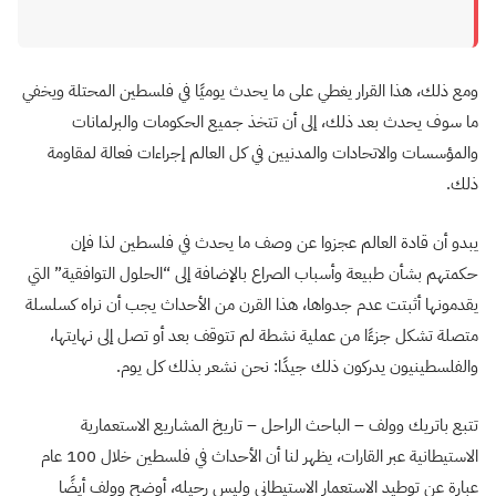
ومع ذلك، هذا القرار يغطي على ما يحدث يوميًا في فلسطين المحتلة ويخفي
ما سوف يحدث بعد ذلك، إلى أن تتخذ جميع الحكومات والبرلمانات
والمؤسسات والاتحادات والمدنيين في كل العالم إجراءات فعالة لمقاومة
ذلك.
يبدو أن قادة العالم عجزوا عن وصف ما يحدث في فلسطين لذا فإن
حكمتهم بشأن طبيعة وأسباب الصراع بالإضافة إلى “الحلول التوافقية” التي
يقدمونها أثبتت عدم جدواها، هذا القرن من الأحداث يجب أن نراه كسلسلة
متصلة تشكل جزءًا من عملية نشطة لم تتوقف بعد أو تصل إلى نهايتها،
والفلسطينيون يدركون ذلك جيدًا: نحن نشعر بذلك كل يوم.
تتبع باتريك وولف – الباحث الراحل – تاريخ المشاريع الاستعمارية
الاستيطانية عبر القارات، يظهر لنا أن الأحداث في فلسطين خلال 100 عام
عبارة عن توطيد الاستعمار الاستيطاني وليس رحيله، أوضح وولف أيضًا