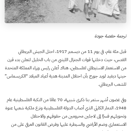
ترجمة حفصة جودة
قبل مئة عام، في يوم 11 من ديسمبر 1917، احتل الجيش البريطاني
القدس، حيث دخلتها قوات الجنرال اللينبي من باب الخليل لتعلن بدء قرن
من الاستعمار الاستيطاني لفلسطين، هناك أعلن رئيس وزراء المملكة المتحدة
حينها ديفيد لويد جورج بأن احتلال المدينة هدية أعياد الميلاد “الكريسماس”
للشعب البريطاني.
وفي غضون أشهر ستمر بنا ذكرى شبيهة، 70 عامًا من النكبة الفلسطينية عام
1948، الدمار الكارثي الذي أصاب الدولة الفلسطينية ونزع ملكية شعبها عنوة
وتحويلهم قسرًا إلى لاجئين محرومين من حقوقهم والاحتلال
الاستعماري وضم الأراضي والسيطرة عليها وفرض القانون العرفي على من