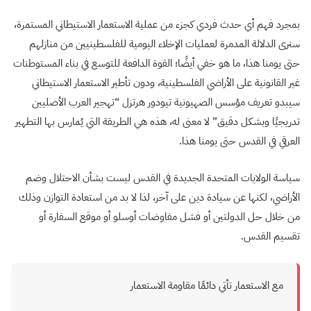
بمجرد فهم أي حدث فردي كجزء من عملية الاستعمار الاستيطاني المستمرة،
سنرى الدلالة المدمرة لعمليات الإخلاء اليومية للفلسطينيين من منازلهم
حتى يومنا هذا، ما هو خفي أيضًا؛ القوة الدافعة للتوسع في بناء المستوطنات
غير القانونية على الأراضي الفلسطينية، ودون تأطير الاستعمار الاستيطاني
سيبدو تعريف مؤسس الصهيونية تيودور هرتزل “تهجير العرب الأصليين
تدريجيًا وبشكل دقيق” لا معنى له، هذه هي الطريقة التي يُمارس بها التطهير
العرقي في القدس حتى يومنا هذا.
سياسة الولايات المتحدة الجديدة في القدس ليست بشأن الاحتلال وضم
الأراضي، لكنها عن سيادة دين على آخر، لذا لا بد من استعادة التوازن وذلك
من خلال حل الدولتين أو فشل مفاوضات أوسلو أو موقع السفارة أو
تقسيم القدس.
مع الاستعمار تأتي دائمًا مقاومة الاستعمار