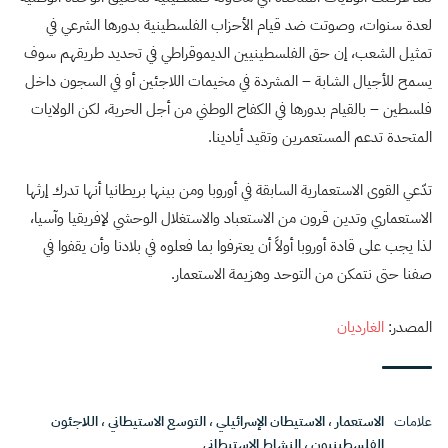
لعدة سنوات، وصوتت ضد قيام الأحزاب الفلسطينية بدورها الشرعي في
تمثيل الشعب، إن حق الفلسطينيين الديموقراطي في تحديد طريقهم سوف
يسمح للأجيال الشابة – المشردة في مخيمات اللاجئين أو في السجون داخل
فلسطين – بالقيام بدورها في الكفاح الوطني من أجل الحرية، لكن الولايات
المتحدة تدعم المستعمرين وتقيد أيادينا.
تدّعي القوى الاستعمارية السابقة في أوروبا ومن بينها بريطانيا أنها تدرك إرثها
الاستعماري وتدين قرون من الاستعباد والاستغلال الوحشي لإفريقيا وآسيا،
لذا يجب على قادة أوروبا أولاً أن يعترفوا بما فعلوه في بلادنا وأن يقفوا في
صفنا حتى نتمكن من التوحد وهزيمة الاستعمار.
المصدر:
الغارديان
علامات
الاستعمار
،
الاستيطان الإسرائيلي
،
التوسع الاستيطاني
،
اللاجئون
الفلسطينيون
،
النشاط الاستيطاني