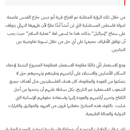
من خلال تلك الرؤية المتقلبة تم اقتراح قرية أبو ديس خارج القدس عاصمة
لدولة فلسطين المستقبلية التي لن تُنشأ أبدًا نظرًا لأن ظهورها النهائي يتوقف
على سماح “إسرائيل” بذلك، هذا ما يُسمى لغة “عملية السلام” حيث يجب
أن توافق الأطراف جميعها على أي حل من خلال تسوية تفاوضية بين
الجانبين.
ومع الاستعمار تأتي دائمًا مقاومة الاستعمار، فمقاومة المشروع النشط لإخفاء
السكان الأصليين والاستيلاء على أراضيهم وطردهم وتهجيرهم حتى لا
يتمكنوا من العودة والمقاومة، كان هدف الفلسطينيين مثل أهداف جميع
الشعوب المُستعمَرة عبر التاريخ، بكل بساطة عليهم أن يتحدوا من أجل
الكفاح وتحرير أراضيهم والعودة إليها واستعادة حقوقهم الإنسانية التي
سُلبت بالقوة، هذه المبادئ حفظتها قرون من العهود والمواثيق والقرارات
الدولية والعدالة الطبيعية.
لقد عرقلت الولايات المتحدة أي محاولة فلسطينية لتحقيق الوحدة الوطنية