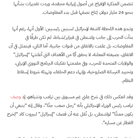
تتضمن المذكرة الإفراج عن أصول إيرانية مجمّدة، وردت تقديرات بشأنها
بنحو 24 مليار دولار، يُتاح نصفها قبل بدء المفاوضات.
وتبدو هذه اللحظة كاشفة لإسرائيل لسببين رئيسيين: الأول أنها، رغم أنها
بدأت الحرب إلى جانب واشنطن في فبراير/شباط، لم تكن طرفًا في
المفاوضات، بل علمت بالاتفاق من قنوات جانبية. أما الثاني، فيتمثل في أن
الاتفاق، بصيغته المعلنة، لا يحقق أيًا من الأهداف التي أعلنتها “إسرائيل”
والولايات المتحدة للحرب، وفي مقدمتها تفكيك البرنامج النووي الإيراني،
وتحييد الترسانة الصاروخية، وإنهاء دعم الحلفاء، وتهيئة شروط إسقاط
النظام.
وقد انعكس ذلك في شرخ علني غير مسبوق بين ترامب ونتنياهو، إذ
وصف
ترامب رئيس الوزراء الإسرائيلي بأنه “رجل صعب جدًا”، وقال إنه “ينبغي أن
يكون ممتنًا” لواشنطن، بل نُقل عنه أن قصف “إسرائيل” لبيروت كاد “يُخرج
القطار عن مساره”.