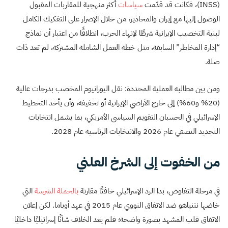
(INSS)، فكانت قد قدّمت
سياسات
أكثر منهجية للمقاربات المقبول
الوصول إليها مع إيران والمحاذير، من خلال الإصرار على التفكيك الكامل
لبنية التخصيب الإيرانية شرطًا لإنهاء الحرب، انطلاقًا من اعتبار أن نماذج
“إدارة المخاطر” السابقة، مثل خطة العمل الشاملة المشتركة، لم تعد ذات
صلة.
ومن بين مطالبه العملية المحددة: نقل اليورانيوم المخصب بدرجات عالية
(20% و60%) إلى خارج الأراضي الإيرانية أو تخفيفه، وأن يأخذ التخطيط
الإسرائيلي في الحسبان التقويم السياسي الأمريكي، بما يشمل انتخابات
التجديد النصفي عام 2026 والانتخابات الرئاسية عام 2028.
من الخفوت إلى الشرخ العلني
في مرحلة التفاوض، بدا الرد الإسرائيلي خافتًا مقارنة
بالحملة الشرسة
التي
خاضها نتنياهو ضد الاتفاق النووي عام 2015 في عهد أوباما. لكن إعلان
الاتفاق قلب المشهد بصورة واضحة؛ فلم يعد الخلاف شأنًا إسرائيليًا داخليًا