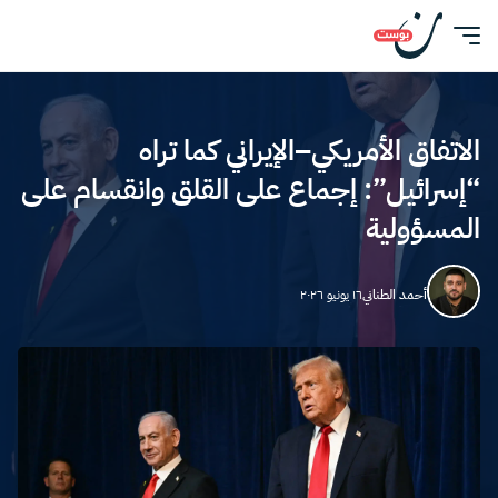
الاتفاق الأمريكي–الإيراني كما تراه
“إسرائيل”: إجماع على القلق وانقسام على
المسؤولية
أحمد الطناني
١٦ يونيو ٢٠٢٦