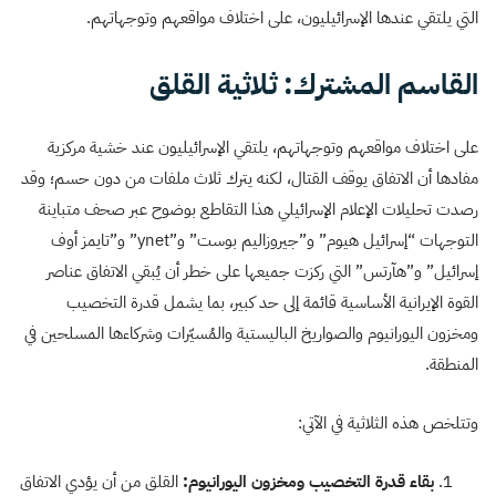
التي يلتقي عندها الإسرائيليون، على اختلاف مواقعهم وتوجهاتهم.
القاسم المشترك: ثلاثية القلق
على اختلاف مواقعهم وتوجهاتهم، يلتقي الإسرائيليون عند خشية مركزية
مفادها أن الاتفاق يوقف القتال، لكنه يترك ثلاث ملفات من دون حسم؛ وقد
رصدت تحليلات الإعلام الإسرائيلي هذا التقاطع بوضوح عبر صحف متباينة
التوجهات “إسرائيل هيوم” و”جيروزاليم بوست” و”ynet” و”تايمز أوف
إسرائيل” و”هآرتس” التي ركزت جميعها على خطر أن يُبقي الاتفاق عناصر
القوة الإيرانية الأساسية قائمة إلى حد كبير، بما يشمل قدرة التخصيب
ومخزون اليورانيوم والصواريخ الباليستية والمُسيّرات وشركاءها المسلحين في
المنطقة.
وتتلخص هذه الثلاثية في الآتي:
بقاء قدرة التخصيب ومخزون اليورانيوم:
القلق من أن يؤدي الاتفاق