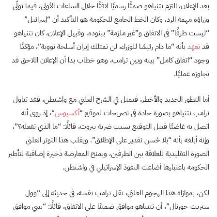
بعد الإعلان، التزم نتنياهو صمتًا رسميًا لافتًا خلال الساعات الأولى، فيما تولّى
وزراؤه مهمة الرد، وكان الخط الجامع للحكومة هو التأكيد أن “إسرائيل”
“ليست طرفًا” في الاتفاق و”غير ملزمة” ببنوده. وقبيل الإعلان، كان نتنياهو
قد
تعهّد
بأنه “ما دام رئيسًا للوزراء، لن تمتلك إيران أسلحة نووية”، مؤكدًا
وجود “اتفاق كامل” بينه وبين ترامب، وهو خطاب بدا أن الإعلان اللاحق قد
تجاوزه عمليًا.
أما التطور الجديد والأخطر، فتمثل في الشرخ العلني مع واشنطن، فقد تناول
ترامب نتنياهو بصورة حادة في تصريحات لموقع “
أكسيوس
“، إذ روى أنه
اتصل به غاضبًا قبيل التوقيع بسبب ضربة بيروت، قائلًا: “ما الذي تفعله؟”،
وإنه أبلغه بأنه “بلا حُسن تقدير على الإطلاق”. ويقلب هذا التوتر العلني
الصورة التقليدية للعلاقة بين الطرفين، ويمنح المعارضة ذخيرة إضافية لتأطير
الحكومة باعتبارها أضاعت النفوذ الإسرائيلي في واشنطن.
لكن، بموازاة هذا الهجوم العلني، نقل ترامب نفسه، في حديثه إلى “وول
ستريت جورنال”، أن نتنياهو موافق ضمنيًا على الاتفاق، قائلًا: “بيبي موافق