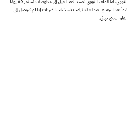
النووي. أما الملف النووي نفسه، فقد أُحيل إلى مفاوضات تستمر 60 يومًا
تبدأ بعد التوقيع، فيما هدّد ترامب باستئناف الضربات إذا لم يُتوصل إلى
اتفاق نووي نهائي.