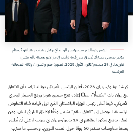
الرئيس دونالد ترامب ورئيس الوزراء الإسرائيلي بنيامين نتنياهو في ختام
مؤتمر صحفي مشترك عُقد في مقر إقامة ترامب في مارالاغو بمدينة بالم بيتش،
فلوريدا، في 29 ديسمبر/كانون الأول 2025. تصوير: جيم واتسون/ وكالة الصحافة
الفرنسية
في 14 يونيو/حزيران 2026، أعلن الرئيس الأمريكي دونالد ترامب أن الاتفاق
مع إيران بات “مكتملًا”، معلنًا إعادة فتح مضيق هرمز ورفع الحصار البحري
الأمريكي، فيما أعلن رئيس الوزراء الباكستاني الذي تولى قيادة قناة التفاوض
الرئيسية، التوصل إلى “اتفاق سلام” يشمل وقفًا لإطلاق النار في لبنان. ومن
المقرر توقيع مذكرة التفاهم في 19 يونيو/حزيران في سويسرا، على أن تُطلق
بعدها مفاوضات تستمر 60 يومًا حول الملف النووي. وبحسب ما تسرّب،