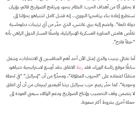
لا يحقق أيًا من أهداف الحرب: النظام ينجو، وبرنامج الصواريخ قائم، وإيران
تستطيع إعادة بناء برنامجها النووي… إنه فشل كامل لنتنياهو يحوّلنا إلى
دولة تابعة”. وانضم إليه بيني غانتس، الذي حذّر من أي ترتيبات دبلوماسية
تقلّص هامش المناورة العسكرية الإسرائيلية، واصفًا المسار الدولي الراهن بأنه
“خطأ فادح”.
أما نفتالي بينيت والذي يُمثل الآن أحد أهم المنافسين في الانتخابات، وشغل
سابقًا موقع رئاسة الوزراء، فقد
ربط
الاتفاق بنقد أوسع لاستراتيجية نتنياهو،
منتقدًا اعتماده على “الحروب المطوّلة”، ومحذّرًا من أن “إسرائيل” “في لحظة
وجودية”. كما حذّر زعيم حزب يسرائيل بيتنا أفيغدور ليبرمان من أن أي اتفاق
لا يتضمن وقف التخصيب وإنتاج الصواريخ ودعم الوكلاء سيعني العودة إلى
حملة أخرى بشروط أكثر صعوبة.