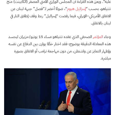
عليه”. ويعزز هذه القراءة أن المجلس الوزاري الأمني المصغّر (الكابينت) منح
نتنياهو، بحسب “
إسرائيل هيوم
“، ضوءًا أخضر لـ”فصل” جبهة لبنان عن
الاتفاق الأمريكي–الإيراني، فيما رفضت “إسرائيل” ربط وقف إطلاق النار في
لبنان بالاتفاق.
وجاء
المؤتمر
الصحفي الذي عقده نتنياهو مساء 15 يونيو/حزيران ليجسد
هذه المعادلة الدقيقة بوضوح؛ فقد اختار خطًا يوازن بين الدفاع عن نفسه
وإظهار التمايز عن واشنطن، من دون مهاجمة ترامب أو الاتفاق بصورة
مباشرة.