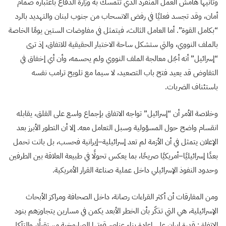
وثانيها هامش العمل المنفرد الذي تتمسك به وزارة الدفاع باعتباره صمام
أمان، وقد تجسد فعليًا في رفض الانسحاب من جنوب لبنان والتهديد بالرد
“بكامل القوة”. أما العامل الثالث، فيتمثل في مفاوضات الستين يومًا الخاصة
بالملف النووي، والتي ستشكل ساحة الاختبار الحقيقية للاتفاق، إذ ترى
“إسرائيل” أنه أجّل معالجة الملف النووي ولم يحسمه، وأن أي إخفاق في
التفاوض قد يعيد فتح باب التصعيد، لا سيما مع تلويح ترامب نفسه
باستئناف الضربات.
وخلاصة الأمر أن “إسرائيل” تواجه الاتفاق بإجماع واسع على القلق، يقابله
انقسام واضح حول المسؤولية وسبل التعامل معه. إلا أن التطور الأبرز بعد
الإعلان يتمثل في أن الأزمة لم تعد إسرائيلية–إيرانية فحسب، بل باتت تحمل
بعدًا إسرائيليًا–أمريكيًا صريحًا، بما يعكس تحولًا في طبيعة العلاقة بين الطرفين
وحدود النفوذ الإسرائيلي داخل عملية صناعة القرار الأمريكية.
ومن المفارقات أن أكثر القراءات رصانة، داخل الصحافة ومراكز الأبحاث
الإسرائيلية، هي التي تذكّر بأن الخطر الأبعد يكمن في مسارين يتجاوزهم بنود
الاتفاق: قدرة إيران على إعادة بناء عناصر قوتها الصاروخية مستقبلًا، والتآكل