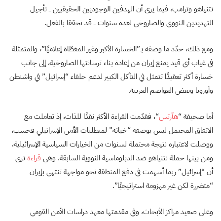
نتنياهو وترامب، فيما يرى أن الهدفين الوجوديين الحقيقيين ــ تأجيل
التهديدين النووي والصاروخي لعدة سنوات ــ قد تحققا بالفعل.
ومع ذلك، حدّد ما وصفه بـ”الخسارة الأكبر وغير المغطّاة إعلاميًا”، والمتمثلة
في غياب أي قيد يمنع إيران من إعادة بناء ترسانتها الصاروخية، إلى جانب
خسارة أكثر تعقيدًا تتمثل في التآكل الكبير لدعم حلفاء “إسرائيل” في واشنطن
وأوروبا وبعض العواصم العربية.
أما صحيفة “
هآرتس
“، فقدّمت القراءة الأكثر نقدًا للذات، إذ تعاملت مع
الاتفاق المحتمل ليس بوصفه “خيانة” لمتطلبات الأمن الإسرائيلي فحسب،
ووصلت لاعتباره نتيجة محتملة لسنوات من الخيارات السياسية الإسرائيلية،
ومن بينها حملة نتنياهو ضد الدبلوماسية النووية السابقة. وهي
قراءة
ترى
أن “إسرائيل” ربما أسهمت في دفع المنطقة نحو مواجهة تنتهي بإيران
“متضررة لكن غير مهزومة استراتيجيًا”.
وعلى صعيد مراكز الأبحاث، وفي مقدمتها معهد دراسات الأمن القومي