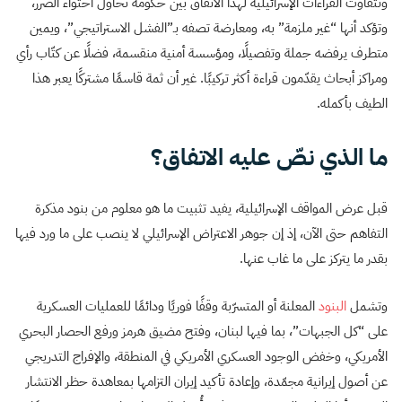
وتتفاوت القراءات الإسرائيلية لهذا الاتفاق بين حكومة تحاول احتواء الضرر،
وتؤكد أنها “غير ملزمة” به، ومعارضة تصفه بـ”الفشل الاستراتيجي”، ويمين
متطرف يرفضه جملة وتفصيلًا، ومؤسسة أمنية منقسمة، فضلًا عن كتّاب رأي
ومراكز أبحاث يقدّمون قراءة أكثر تركيبًا. غير أن ثمة قاسمًا مشتركًا يعبر هذا
الطيف بأكمله.
ما الذي نصّ عليه الاتفاق؟
قبل عرض المواقف الإسرائيلية، يفيد تثبيت ما هو معلوم من بنود مذكرة
التفاهم حتى الآن، إذ إن جوهر الاعتراض الإسرائيلي لا ينصب على ما ورد فيها
بقدر ما يتركز على ما غاب عنها.
وتشمل
البنود
المعلنة أو المتسرّبة وقفًا فوريًا ودائمًا للعمليات العسكرية
على “كل الجبهات”، بما فيها لبنان، وفتح مضيق هرمز ورفع الحصار البحري
الأمريكي، وخفض الوجود العسكري الأمريكي في المنطقة، والإفراج التدريجي
عن أصول إيرانية مجمّدة، وإعادة تأكيد إيران التزامها بمعاهدة حظر الانتشار