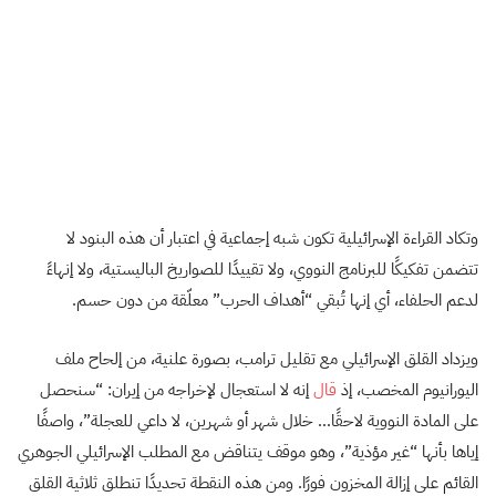
وتكاد القراءة الإسرائيلية تكون شبه إجماعية في اعتبار أن هذه البنود لا
تتضمن تفكيكًا للبرنامج النووي، ولا تقييدًا للصواريخ الباليستية، ولا إنهاءً
لدعم الحلفاء، أي إنها تُبقي “أهداف الحرب” معلّقة من دون حسم.
ويزداد القلق الإسرائيلي مع تقليل ترامب، بصورة علنية، من إلحاح ملف
اليورانيوم المخصب، إذ
قال
إنه لا استعجال لإخراجه من إيران: “سنحصل
على المادة النووية لاحقًا… خلال شهر أو شهرين، لا داعي للعجلة”، واصفًا
إياها بأنها “غير مؤذية”، وهو موقف يتناقض مع المطلب الإسرائيلي الجوهري
القائم على إزالة المخزون فورًا. ومن هذه النقطة تحديدًا تنطلق ثلاثية القلق