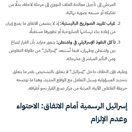
المرحلي إلى تأجيل معالجة الملف النووي إلى مرحلة لاحقة، بدلًا من
تفكيكه أو حسمه بصورة نهائية.
غياب تقييد الصواريخ الباليستية:
إذ لا يتضمن الاتفاق ما يمنع إيران
من إعادة بناء ترسانتها الصاروخية أو تطويرها مستقبلًا.
تآكل النفوذ الإسرائيلي في واشنطن:
شعور متزايد بأن القرار يُصاغ
بين واشنطن وطهران، فيما تُستبعد “إسرائيل” من طاولة التفاوض
ومن التأثير المباشر في مخرجاته.
وعليه، فإن الخلاف داخل “إسرائيل” لا يتعلق بالتشخيص بقدر ما يتعلق
بتحديد المسؤولية وسبل التعامل مع الواقع الجديد، وهذا ما توضحه
خريطة الفاعلين الآتية، المرتبة من مركز صنع القرار نحو أطرافه.
إسرائيل الرسمية أمام الاتفاق: الاحتواء
وعدم الإلزام