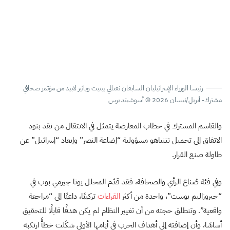
رئيسا الوزراء الإسرائيليان السابقان نفتالي بينيت ويائير لابيد من مؤتمر صحافي
مشترك- أبريل/نيسان 2026 © أسوشيتد برس
والقاسم المشترك في خطاب المعارضة يتمثل في الانتقال من نقد بنود
الاتفاق إلى تحميل نتنياهو مسؤولية “إضاعة النصر” وإبعاد “إسرائيل” عن
طاولة صنع القرار.
وفي فئة صُناع الرأي والصحافة، فقد قدّم المحلل يونا جيرمي بوب في
“جيروزاليم بوست”، واحدة من أكثر
القراءات
تركيبًا، داعيًا إلى “مراجعة
واقعية”. وتنطلق حجته من أن تغيير النظام لم يكن هدفًا قابلًا للتحقيق
أساسًا، وأن إضافته إلى أهداف الحرب في أيامها الأولى شكّلت خطأً ارتكبه