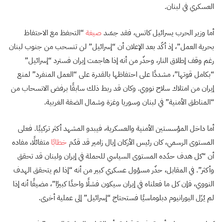
العسكري في لبنان.
أما وزير الحرب يسرائيل كاتس، فقد جسّد
صيغة
“التحفظ مع الاحتفاظ
بحرية العمل”، إذ أكّد بعد الإعلان أن “إسرائيل” لن تنسحب من جنوب لبنان
رغم وقف إطلاق النار، وحذّر من أنه إذا هاجمت إيران فسترد “إسرائيل”
“بكامل قوتها”، مشددًا على احتفاظها بالقدرة على “العمل المنفرد” لمنع
إيران من امتلاك سلاح نووي. وكان قد ربط ذلك سابقًا برفض الانسحاب من
“المناطق الأمنية” في لبنان وسوريا وغزة وشمال الضفة الغربية.
أما داخل المؤسستين الأمنية والعسكرية، فيبدو المشهد أكثر تركيبًا. فعلى
المستوى الرسمي، كان رئيس الأركان إيال زامير قد قدّم
خطابًا
متفائلًا، مفاده
أن “كل هدف حدّده المستوى السياسي للحملة في إيران ولبنان قد تحقق
وأكثر”. في المقابل، حذّر مسؤول عسكري كبير من أنه “إذا لم يتحقق الهدف
النووي، فإن كل ما فعلناه في إيران سيكون فشلًا واحدًا كبيرًا”، مضيفًا أنه إذا
لم يُزَل اليورانيوم دبلوماسيًا فستحتاج “إسرائيل” إلى عملية أخرى.