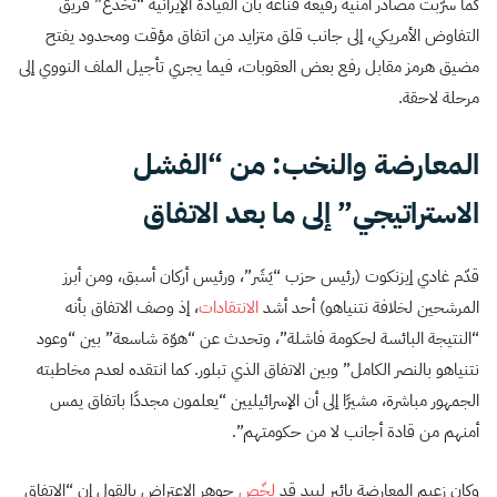
كما سرّبت مصادر أمنية رفيعة قناعة بأن القيادة الإيرانية “تخدع” فريق
التفاوض الأمريكي، إلى جانب قلق متزايد من اتفاق مؤقت ومحدود يفتح
مضيق هرمز مقابل رفع بعض العقوبات، فيما يجري تأجيل الملف النووي إلى
مرحلة لاحقة.
المعارضة والنخب: من “الفشل
الاستراتيجي” إلى ما بعد الاتفاق
قدّم غادي إيزنكوت (رئيس حزب “يَشَر”، ورئيس أركان أسبق، ومن أبرز
المرشحين لخلافة نتنياهو) أحد أشد
الانتقادات
، إذ وصف الاتفاق بأنه
“النتيجة البائسة لحكومة فاشلة”، وتحدث عن “هوّة شاسعة” بين “وعود
نتنياهو بالنصر الكامل” وبين الاتفاق الذي تبلور. كما انتقده لعدم مخاطبته
الجمهور مباشرة، مشيرًا إلى أن الإسرائيليين “يعلمون مجددًا باتفاق يمس
أمنهم من قادة أجانب لا من حكومتهم”.
وكان زعيم المعارضة يائير لبيد قد
لخّص
جوهر الاعتراض بالقول إن “الاتفاق