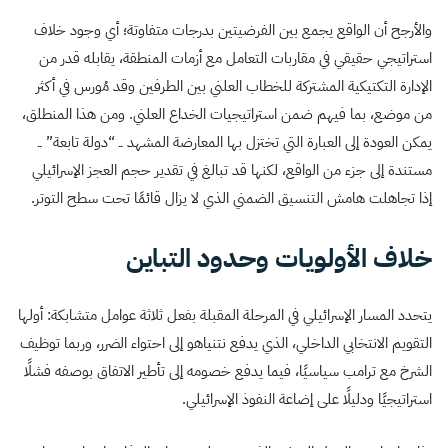
والأرجح أن الواقع يجمع بين الفرضيتين بدرجات متفاوتة؛ أي وجود خلاف
استراتيجي حقيقي في مقاربات التعامل مع أزمات المنطقة، يقابله قدر من
الإدارة التكتيكية المشتركة للخطاب العلني بين الطرفين وقد مُورس في أكثر
من موضع، بما فيهم ضمن استراتيجيات الخداع العلني. ومن هذا المنطلق،
يمكن العودة إلى العبارة التي تختزل بها المعارضة المشهد ــ “دولة تابعة” ــ
مستندة إلى جزء من الواقع، لكنها قد تبالغ في تقدير حجم العجز الإسرائيلي
إذا تجاهلت هامش التنسيق الضمني الذي لا يزال قائمًا تحت سطح التوتر.
خلاف الأولويات وحدود التباين
يتحدد المسار الإسرائيلي في المرحلة المقبلة بفعل ثلاثة عوامل متشابكة: أولها
التقويم الانتخابي الداخلي، الذي يدفع نتنياهو إلى احتواء الضرر، وربما توظيف
الشرخ مع ترامب سياسيًا، فيما يدفع خصومه إلى تأطير الاتفاق بوصفه فشلًا
استراتيجيًا ودليلًا على إضاعة النفوذ الإسرائيلي.