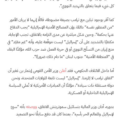
كل شيء فيما يتعلق بالتهديد النووي”.
كما أقر بوجود تباين مع ترامب بصيغة مضبوطة، قائلًا إنهما لا يريان الأمور
“من المنظور نفسه” دائمًا، وإن المصالح الأمنية الإسرائيلية “يجب الدفاع
عنها بحكمة”. وحين سُئل مباشرة عن مدى التزامه بالاتفاق، تجنب الإجابة،
مكتفيًا بالتشديد على أن “إسرائيل” ليست موقّعة عليه، وأنه “غير مقيّد” في
منع إيران من التسلّح النووي أو في حرية العمل ضد حزب الله، مؤكدًا البقاء
في “المنطقة الأمنية” جنوب لبنان “ما دام ذلك ضروريًا”.
أما داخل الائتلاف الحكومي، فقد
أعلن
وزير الأمن القومي إيتمار بن غفير أن
“اتفاق ترامب لا يُلزمنا. “إسرائيل” ليست تابعة للولايات المتحدة، ونحن
دولة مستقلة ذات سيادة”، مؤكدًا أن المبادرات الأمريكية لا تُملي السياسة
الإسرائيلية الداخلية أو العسكرية.
بدوره، أدان وزير المالية بتسلئيل سموتريتش الاتفاق،
ووصفه
بأنه “سيئ
لإسرائيل وللعالم الحر بأسره”، بعدما كان قد دفع سابقًا نحو التصعيد