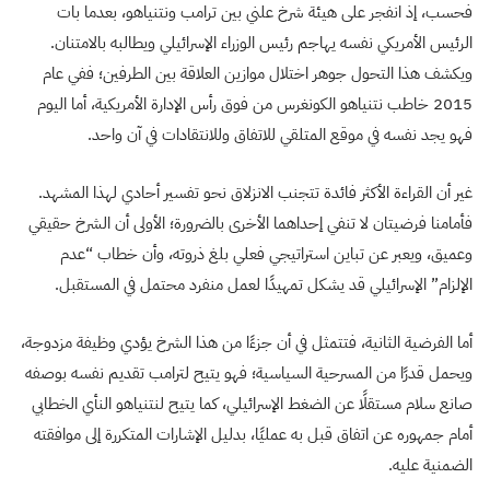
فحسب، إذ انفجر على هيئة شرخ علني بين ترامب ونتنياهو، بعدما بات
الرئيس الأمريكي نفسه يهاجم رئيس الوزراء الإسرائيلي ويطالبه بالامتنان.
ويكشف هذا التحول جوهر اختلال موازين العلاقة بين الطرفين؛ ففي عام
2015 خاطب نتنياهو الكونغرس من فوق رأس الإدارة الأمريكية، أما اليوم
فهو يجد نفسه في موقع المتلقي للاتفاق وللانتقادات في آن واحد.
غير أن القراءة الأكثر فائدة تتجنب الانزلاق نحو تفسير أحادي لهذا المشهد.
فأمامنا فرضيتان لا تنفي إحداهما الأخرى بالضرورة؛ الأولى أن الشرخ حقيقي
وعميق، ويعبر عن تباين استراتيجي فعلي بلغ ذروته، وأن خطاب “عدم
الإلزام” الإسرائيلي قد يشكل تمهيدًا لعمل منفرد محتمل في المستقبل.
أما الفرضية الثانية، فتتمثل في أن جزءًا من هذا الشرخ يؤدي وظيفة مزدوجة،
ويحمل قدرًا من المسرحية السياسية؛ فهو يتيح لترامب تقديم نفسه بوصفه
صانع سلام مستقلًا عن الضغط الإسرائيلي، كما يتيح لنتنياهو النأي الخطابي
أمام جمهوره عن اتفاق قبل به عمليًا، بدليل الإشارات المتكررة إلى موافقته
الضمنية عليه.