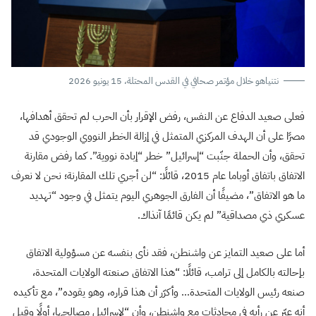
نتنياهو خلال مؤتمر صحافي في القدس المحتلة، 15 يونيو 2026
فعلى صعيد الدفاع عن النفس، رفض الإقرار بأن الحرب لم تحقق أهدافها،
مصرًا على أن الهدف المركزي المتمثل في إزالة الخطر النووي الوجودي قد
تحقق، وأن الحملة جنّبت “إسرائيل” خطر “إبادة نووية”. كما رفض مقارنة
الاتفاق باتفاق أوباما عام 2015، قائلًا: “لن أجري تلك المقارنة؛ نحن لا نعرف
ما هو الاتفاق”، مضيفًا أن الفارق الجوهري اليوم يتمثل في وجود “تهديد
عسكري ذي مصداقية” لم يكن قائمًا آنذاك.
أما على صعيد التمايز عن واشنطن، فقد نأى بنفسه عن مسؤولية الاتفاق
بإحالته بالكامل إلى ترامب، قائلًا: “هذا الاتفاق صنعته الولايات المتحدة،
صنعه رئيس الولايات المتحدة… وأكرّر أن هذا قراره، وهو يقوده”، مع تأكيده
أنه عبّر عن رأيه في محادثات مع واشنطن، وأن “لإسرائيل مصالحها، أولًا وقبل